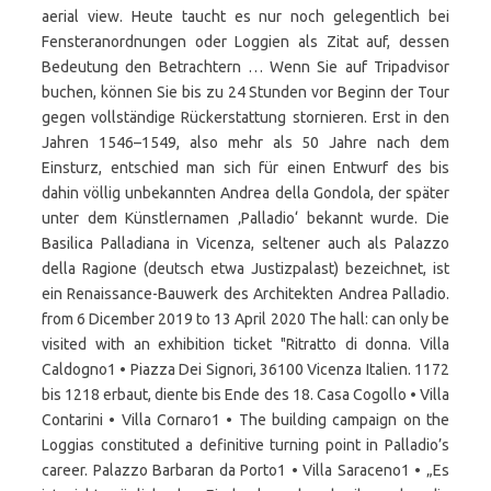
aerial view. Heute taucht es nur noch gelegentlich bei
Fensteranordnungen oder Loggien als Zitat auf, dessen
Bedeutung den Betrachtern … Wenn Sie auf Tripadvisor
buchen, können Sie bis zu 24 Stunden vor Beginn der Tour
gegen vollständige Rückerstattung stornieren. Erst in den
Jahren 1546–1549, also mehr als 50 Jahre nach dem
Einsturz, entschied man sich für einen Entwurf des bis
dahin völlig unbekannten Andrea della Gondola, der später
unter dem Künstlernamen ‚Palladio‘ bekannt wurde. Die
Basilica Palladiana in Vicenza, seltener auch als Palazzo
della Ragione (deutsch etwa Justizpalast) bezeichnet, ist
ein Renaissance-Bauwerk des Architekten Andrea Palladio.
from 6 Dicember 2019 to 13 April 2020 The hall: can only be
visited with an exhibition ticket "Ritratto di donna. Villa
Caldogno1 • Piazza Dei Signori, 36100 Vicenza Italien. 1172
bis 1218 erbaut, diente bis Ende des 18. Casa Cogollo • Villa
Contarini • Villa Cornaro1 • The building campaign on the
Loggias constituted a definitive turning point in Palladio’s
career. Palazzo Barbaran da Porto1 • Villa Saraceno1 • „Es