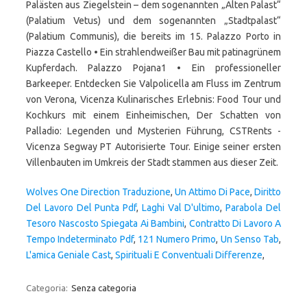
Palästen aus Ziegelstein – dem sogenannten „Alten Palast“
(Palatium Vetus) und dem sogenannten „Stadtpalast“
(Palatium Communis), die bereits im 15. Palazzo Porto in
Piazza Castello • Ein strahlendweißer Bau mit patinagrünem
Kupferdach. Palazzo Pojana1 • Ein professioneller
Barkeeper. Entdecken Sie Valpolicella am Fluss im Zentrum
von Verona, Vicenza Kulinarisches Erlebnis: Food Tour und
Kochkurs mit einem Einheimischen, Der Schatten von
Palladio: Legenden und Mysterien Führung, CSTRents -
Vicenza Segway PT Autorisierte Tour. Einige seiner ersten
Villenbauten im Umkreis der Stadt stammen aus dieser Zeit.
Wolves One Direction Traduzione
,
Un Attimo Di Pace
,
Diritto
Del Lavoro Del Punta Pdf
,
Laghi Val D'ultimo
,
Parabola Del
Tesoro Nascosto Spiegata Ai Bambini
,
Contratto Di Lavoro A
Tempo Indeterminato Pdf
,
121 Numero Primo
,
Un Senso Tab
,
L'amica Geniale Cast
,
Spirituali E Conventuali Differenze
,
Categoria:
Senza categoria