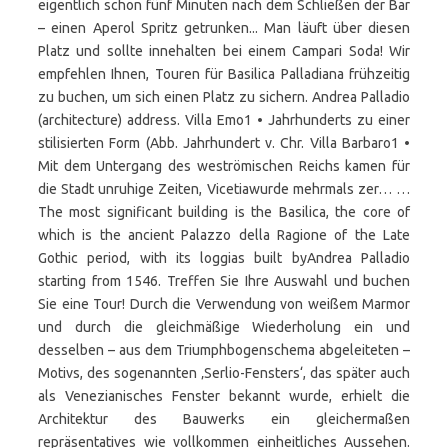
eigentlich schon fünf Minuten nach dem Schließen der Bar
– einen Aperol Spritz getrunken... Man läuft über diesen
Platz und sollte innehalten bei einem Campari Soda! Wir
empfehlen Ihnen, Touren für Basilica Palladiana frühzeitig
zu buchen, um sich einen Platz zu sichern. Andrea Palladio
(architecture) address. Villa Emo1 • Jahrhunderts zu einer
stilisierten Form (Abb. Jahrhundert v. Chr. Villa Barbaro1 •
Mit dem Untergang des weströmischen Reichs kamen für
die Stadt unruhige Zeiten, Vicetiawurde mehrmals zer… …
The most significant building is the Basilica, the core of
which is the ancient Palazzo della Ragione of the Late
Gothic period, with its loggias built byAndrea Palladio
starting from 1546. Treffen Sie Ihre Auswahl und buchen
Sie eine Tour! Durch die Verwendung von weißem Marmor
und durch die gleichmäßige Wiederholung ein und
desselben – aus dem Triumphbogenschema abgeleiteten –
Motivs, des sogenannten ‚Serlio-Fensters‘, das später auch
als Venezianisches Fenster bekannt wurde, erhielt die
Architektur des Bauwerks ein gleichermaßen
repräsentatives wie vollkommen einheitliches Aussehen.