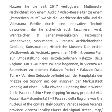
Nutzen Sie die seit 2017 verfügbaren Multimedia-
Nachrichten: von einem Audio / Video-Reiseleiter zu einem
„immersiven Raum“, wo Sie die Geschichte der Villa und die
Valmarana Familie durch eine innovative Technik
bewundern, die Sie sicherlich auch faszinieren wird.
Wahrzeichen & Sehenswürdigkeiten, Historische
Wanderwege, Monumente & Statuen, Architektonische
Gebäude, Kunstmuseen, Historische Museen. Den ersten
Wettbewerb als Architekt gewann er 1549 mit seinem Plan
zur Umgestaltung des mittelalterlichen Palazzo della
Ragione. Um 1540 hatte Palladio begonnen, in Vicenza als
Baumeister zu arbeiten. Palazzo Porto1 • Palazzo Dalla
Torre • Vor dem Gebäude befindet sich der Hauptplatz der
"Piazza dei Signori" mit den Insignien der Markusstadt
Venedig auf einer … Villa Piovene • Opening time in Winter:
9-18 . Palazzo Schio • Free shipping for many products! Villa
Foscari (La Malcontenta)1 • Il Palazzo della Ragione was the
nucleus of the city life. Italy country Venetia region Vicenza
province Vicenza locality Piazza dei Signori street ; map/