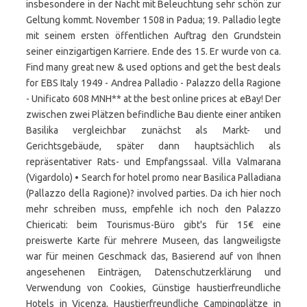
insbesondere in der Nacht mit Beleuchtung sehr schön zur
Geltung kommt. November 1508 in Padua; 19. Palladio legte
mit seinem ersten öffentlichen Auftrag den Grundstein
seiner einzigartigen Karriere. Ende des 15. Er wurde von ca.
Find many great new & used options and get the best deals
for EBS Italy 1949 - Andrea Palladio - Palazzo della Ragione
- Unificato 608 MNH** at the best online prices at eBay! Der
zwischen zwei Plätzen befindliche Bau diente einer antiken
Basilika vergleichbar zunächst als Markt- und
Gerichtsgebäude, später dann hauptsächlich als
repräsentativer Rats- und Empfangssaal. Villa Valmarana
(Vigardolo) • Search for hotel promo near Basilica Palladiana
(Pallazzo della Ragione)? involved parties. Da ich hier noch
mehr schreiben muss, empfehle ich noch den Palazzo
Chiericati: beim Tourismus-Büro gibt's für 15€ eine
preiswerte Karte für mehrere Museen, das langweiligste
war für meinen Geschmack das, Basierend auf von Ihnen
angesehenen Einträgen, Datenschutzerklärung und
Verwendung von Cookies, Günstige haustierfreundliche
Hotels in Vicenza, Haustierfreundliche Campingplätze in