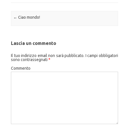
Navigazione articolo
←
Ciao mondo!
Lascia un commento
Il tuo indirizzo email non sarà pubblicato.
I campi obbligatori
sono contrassegnati
*
Commento