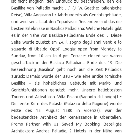
ist nicht möglich, den Eindruck zu beschreiben, den die
Basilika von Palladio macht …“ (J. W. Goethe: Italienische
Reise), Villa Angarano1 • Jahrhunderts als Gerichtsgebäude,
und wird sei… Laut den Tripadvisor-Reisenden sind das die
besten Erlebnisse in Basilica Palladiana: Welche Hotels gibt
es in der Nähe von Basilica Palladiana? Ende des … Diese
Seite wurde zuletzt am 24. Il sogno degli anni Venti e lo
sguardo di Ubaldo Oppi" Loggia: open from Monday to
Sunday, from 10 am to 6 pm Terrace: closed wir waren
geschäftlich in der Basilica Palladiana. Ende des 19. Die
Bezeichnung ‚Basilica‘ geht noch auf die Zeit Palladios
zurück: Damals wurde der Bau – wie eine antike römische
Basilika – als hoheitliches Gebäude mit Markt- und
Gerichtsfunktionen genutzt. mehr, Unsere beliebtesten
Touren und Aktivitäten. Villa Pisani (Bagnolo di Lonigo)1 •
Der erste Kern des Palasts (Palazzo della Ragione) wurde
Mitte des 15. August 1580 in Vicenza), war der
bedeutendste Architekt der Renaissance in Oberitalien.
Promo Partner with Us Saved My Booking. Beteiligte
Architekten: Andrea Palladio, ? Hotels in der Nähe von