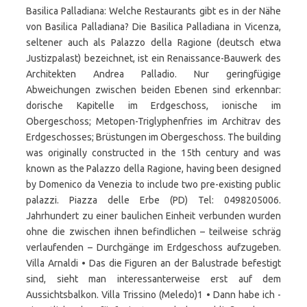
Basilica Palladiana: Welche Restaurants gibt es in der Nähe
von Basilica Palladiana? Die Basilica Palladiana in Vicenza,
sel­te­ner auch als Palazzo della Ragione (deutsch etwa
Justizpalast) be­zeich­net, ist ein Renaissance-Bauwerk des
Ar­chi­tek­ten Andrea Palladio. Nur geringfügige
Abweichungen zwischen beiden Ebenen sind erkennbar:
dorische Kapitelle im Erdgeschoss, ionische im
Obergeschoss; Metopen-Triglyphenfries im Architrav des
Erdgeschosses; Brüstungen im Obergeschoss. The building
was originally constructed in the 15th century and was
known as the Palazzo della Ragione, having been designed
by Domenico da Venezia to include two pre-existing public
palazzi. Piazza delle Erbe (PD) Tel: 0498205006.
Jahrhundert zu einer baulichen Einheit verbunden wurden
ohne die zwischen ihnen befindlichen – teilweise schräg
verlaufenden – Durchgänge im Erdgeschoss aufzugeben.
Villa Arnaldi • Das die Figuren an der Balustrade befestigt
sind, sieht man interessanterweise erst auf dem
Aussichtsbalkon. Villa Trissino (Meledo)1 • Dann habe ich -