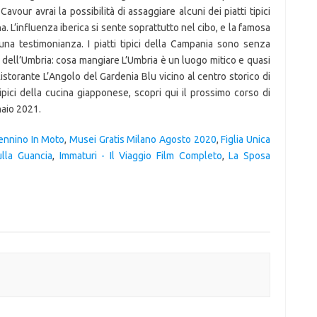
avour avrai la possibilità di assaggiare alcuni dei piatti tipici
a. L’influenza iberica si sente soprattutto nel cibo, e la famosa
a testimonianza. I piatti tipici della Campania sono senza
pici dell’Umbria: cosa mangiare L’Umbria è un luogo mitico e quasi
istorante L’Angolo del Gardenia Blu vicino al centro storico di
tipici della cucina giapponese, scopri qui il prossimo corso di
naio 2021.
ennino In Moto
,
Musei Gratis Milano Agosto 2020
,
Figlia Unica
ulla Guancia
,
Immaturi - Il Viaggio Film Completo
,
La Sposa