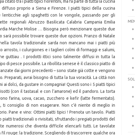
citato tra i piatti tipici fiorentini, ma fa parte di tutta la cucina
diffuso proprio a Siena e Firenze. I piatti tipici della cucina
 lenticchie agli spaghetti con le vongole, passando per gli
MEN
cette regionali Abruzzo Basilicata Calabria Campania Emilia
ombardia Marche Molise … Bisogna però menzionare queste due
o sarà possibile trovare queste due opzioni. Pranzo di Natale
, nella tavola tradizionale sarda non mancano mai i piatti più
to arrosto, i culurgiones e i taglieri colmi di formaggi e salumi,
 guttiau . I prodotti ittici sono talmente diffusi in tutta la
po di pesce possibile. La ribollita senese è il classico piatto di
vanzate dai giorni precedenti – sono state già cotte e vengono
o. Preparati, avrai bisogno di tutta la tua voracità. La città non
SOL
i ai dolci, da gustare in compagnia! Questi sono i 5 piatti tipici
risotti (con il tastasal e con l’amarone) ed il pandoro. La torta
ono farina, uova, cacao, zucchero e kefir (latte fermentato).
, ti consiglio di non esagerare. Non c'è niente di meglio in
io. Pane e vino: Ottimi piatti tipici ! Prenota un tavolo. Piatti
 piatti tradizionali o rivisitati, sfruttando i pregiati prodotti del
mente numerosi che diventa difficile elencarli tutti. Le tavolate
n fil rouge: la tradizione. Scegliendo di trascorrere qualche ora