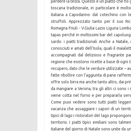
perdere la testa. Questo è un piatto che ho già 
toscana tradizionale, in particolare è molto 
italiana a Capodanno: dal cotechino con le
struffoli. Apprezzato tanto per il suo Ri
Romagna Friuli - V.Giulia Lazio Liguria L
tapas perché in moltissimi bar del capoluog
sardo: i piatti tradizionali Anche a Natale
conosciuti e amati dell’Isola, quali il maialet
accompagnati dal delizioso e fragrante pane
regione che esistono ricette a base di ogni ti
recupero, dato che le verdure utilizzate – a
fatte ribollire con l’aggiunta di pane rafferm
offre solo birra ma anche tanto altro, dai prim
da mangiare a Verona, tra gli altri ci sono i 
viene cotta nel forno e per prepararla serv
Come puoi vedere sono tutti piatti leggeri
vacanza che assaggiare i sapori di un territor
tipici di lago I ristoratori del lago propongono
territorio. I piatti tipici emiliani sono tal
italiane del giorno di Natale sono unite da u