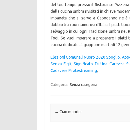
del tuo tempo presso il Ristorante Pizzeria C
della cucina umbra rivisitati in chiave modern
impanata che si serve a Capodanno ne è un
dubbio tra i più numerosi d’Italia. I piatti ti
selvaggio in cui ogni Tradizione umbra nel R
Todi. Se vuoi imparare a preparare i piatti 
cucina dedicato al giappone martedì 12 gen
Elezioni Comunali Nuoro 2020 Spoglio
,
App
Senza Figli
,
Significato Di Una Carezza S
Cadavere Piratestreaming
,
Categoria:
Senza categoria
Navigazione articolo
←
Ciao mondo!