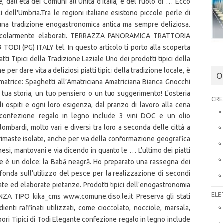
, dall’età dei Comuni all’Unità d’Italia, e del ruolo di … Ecco
i dell'Umbria.Tra le regioni italiane esistono piccole perle di
i una tradizione enogastronomica antica ma sempre deliziosa.
e particolarmente elaborati. TERRAZZA PANORAMICA TRATTORIA
TODI (PG) ITALY tel. In questo articolo ti porto alla scoperta
iatti Tipici della Tradizione Laziale Uno dei prodotti tipici della
 per dare vita a deliziosi piatti tipici della tradizione locale, è
O
 Amatrice: Spaghetti all’Amatriciana Amatriciana Bianca Gnocchi
a tua storia, un tuo pensiero o un tuo suggerimento! L'osteria
CRE
i ospiti e ogni loro esigenza, dal pranzo di lavoro alla cena
e confezione regalo in legno include 3 vini DOC e un olio
i lombardi, molto vari e diversi tra loro a seconda delle città a
 rimaste isolate, anche per via della conformazione geografica
lanesi, mantovani e via dicendo in quanto le … L’ultimo dei piatti
are è un dolce: la Babă neagră. Ho preparato una rassegna dei
si fonda sull’utilizzo del pesce per la realizzazione di secondi
finate ed elaborate pietanze. Prodotti tipici dell'enogastronomia
ELE
TIPO kika_cms www.comune.diso.le.it Preserva gli stati
ienti raffinati utilizzati, come cioccolato, nocciole, marsala,
pori Tipici di Todi Elegante confezione regalo in legno include