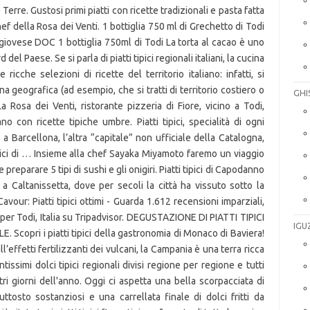
Terre. Gustosi primi piatti con ricette tradizionali e pasta fatta
chef della Rosa dei Venti. 1 bottiglia 750 ml di Grechetto di Todi
giovese DOC 1 bottiglia 750ml di Todi La torta al cacao è uno
del Paese. Se si parla di piatti tipici regionali italiani, la cucina
ricche selezioni di ricette del territorio italiano: infatti, si
 geografica (ad esempio, che si tratti di territorio costiero o
GHI
a Rosa dei Venti, ristorante pizzeria di Fiore, vicino a Todi,
 con ricette tipiche umbre. Piatti tipici, specialità di ogni
 Barcellona, l’altra “capitale” non ufficiale della Catalogna,
tipici di … Insieme alla chef Sayaka Miyamoto faremo un viaggio
eparare 5 tipi di sushi e gli onigiri. Piatti tipici di Capodanno
 a Caltanissetta, dove per secoli la città ha vissuto sotto la
our: Piatti tipici ottimi - Guarda 1.612 recensioni imparziali,
e per Todi, Italia su Tripadvisor. DEGUSTAZIONE DI PIATTI TIPICI
IGU
opri i piatti tipici della gastronomia di Monaco di Baviera!
l’effetti fertilizzanti dei vulcani, la Campania è una terra ricca
tissimi dolci tipici regionali divisi regione per regione e tutti
tri giorni dell'anno. Oggi ci aspetta una bella scorpacciata di
piuttosto sostanziosi e una carrellata finale di dolci fritti da