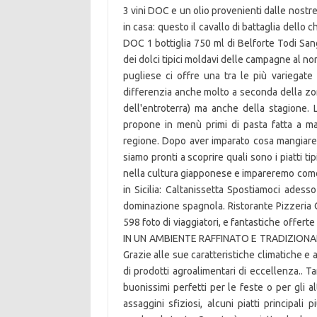
3 vini DOC e un olio provenienti dalle nostre 
in casa: questo il cavallo di battaglia dello 
DOC 1 bottiglia 750 ml di Belforte Todi San
dei dolci tipici moldavi delle campagne al nord 
pugliese ci offre una tra le più variegate e 
differenzia anche molto a seconda della zona
dell'entroterra) ma anche della stagione. L
propone in menù primi di pasta fatta a mano
regione. Dopo aver imparato cosa mangiare a
siamo pronti a scoprire quali sono i piatti 
nella cultura giapponese e impareremo come pr
in Sicilia: Caltanissetta Spostiamoci adesso
dominazione spagnola. Ristorante Pizzeria Cav
598 foto di viaggiatori, e fantastiche offert
IN UN AMBIENTE RAFFINATO E TRADIZIONALE. Sc
Grazie alle sue caratteristiche climatiche e al
di prodotti agroalimentari di eccellenza.. Tan
buonissimi perfetti per le feste o per gli al
assaggini sfiziosi, alcuni piatti principali 