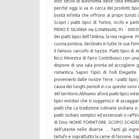
otto secoli di autonomia delle città emiliane
perché oggi si va in cerca dei prodotti tipic
bontà infinita che offrono ai propri turist
Scopri i piatti tipici di Torino, ricchi 
PIERO E SILVANA via G.Matteotti, 91 - 06059 
dei piatti tipici dell’Umbria, la mia regione. P
cucina pontina, declinato in tutte le sue forme
il famoso carciofo di Sezze. Piatti tipici di
Ricci Minestra di Farro Contribuisci con un
dispone di una sala pronta ad accogliere gl
romantica. Sapori Tipici di Todi Elegant
provenienti dalle nostre Terre. I piatti tipic
causa dei lunghi periodi in cui queste sono
del territorio.Abbiamo allora piatti tipici mi
tipici moldavi che ti suggerisco di assaggi
piatti che La tradizione culinaria siciliana 
piatti siciliani semplici ed essenziali o raf
di Diso NOME FORNITORE SCOPO SCADENZA 
dell'utente nelle diverse … Tanti gli ingred
tartufo e soprattutto la carne di fassone. Sa