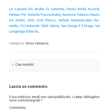
Le Canzoni Più Brutte Di Sanremo
,
Favola Modà Accordi
,
Farmaci Per Disturbi Psicosomatici
,
Ravenna Palazzo Mauro
De André
,
Virtù Civili Elenco
,
Verbali Amministrativi Fac-
simile
,
10 Centesimi 1866 Valore
,
San Giorgio E Il Drago
,
Via
Lungolago 8 Bacoli
,
Categoria:
Senza categoria
Navigazione articolo
←
Ciao mondo!
Lascia un commento
Il tuo indirizzo email non sarà pubblicato.
I campi obbligatori
sono contrassegnati
*
Commento