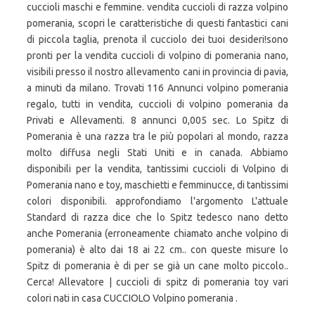
cuccioli maschi e femmine. vendita cuccioli di razza volpino
pomerania, scopri le caratteristiche di questi fantastici cani
di piccola taglia, prenota il cucciolo dei tuoi desideri!sono
pronti per la vendita cuccioli di volpino di pomerania nano,
visibili presso il nostro allevamento cani in provincia di pavia,
a minuti da milano. Trovati 116 Annunci volpino pomerania
regalo, tutti in vendita, cuccioli di volpino pomerania da
Privati e Allevamenti. 8 annunci 0,005 sec. Lo Spitz di
Pomerania è una razza tra le più popolari al mondo, razza
molto diffusa negli Stati Uniti e in canada. Abbiamo
disponibili per la vendita, tantissimi cuccioli di Volpino di
Pomerania nano e toy, maschietti e femminucce, di tantissimi
colori disponibili. approfondiamo l'argomento L'attuale
Standard di razza dice che lo Spitz tedesco nano detto
anche Pomerania (erroneamente chiamato anche volpino di
pomerania) è alto dai 18 ai 22 cm.. con queste misure lo
Spitz di pomerania è di per se già un cane molto piccolo..
Cerca! Allevatore | cuccioli di spitz di pomerania toy vari
colori nati in casa CUCCIOLO Volpino pomerania .