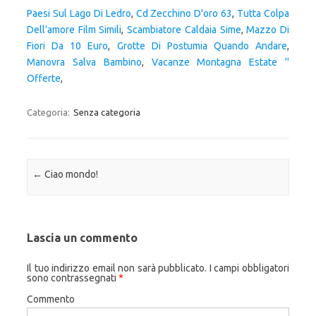
Paesi Sul Lago Di Ledro
,
Cd Zecchino D'oro 63
,
Tutta Colpa
Dell'amore Film Simili
,
Scambiatore Caldaia Sime
,
Mazzo Di
Fiori Da 10 Euro
,
Grotte Di Postumia Quando Andare
,
Manovra Salva Bambino
,
Vacanze Montagna Estate ''
Offerte
,
Categoria:
Senza categoria
Navigazione articolo
←
Ciao mondo!
Lascia un commento
Il tuo indirizzo email non sarà pubblicato.
I campi obbligatori
sono contrassegnati
*
Commento