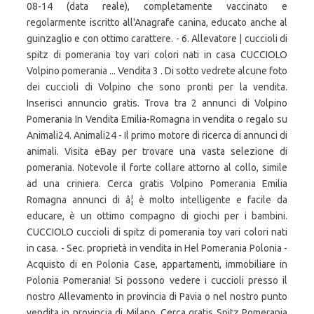
08-14 (data reale), completamente vaccinato e
regolarmente iscritto all'Anagrafe canina, educato anche al
guinzaglio e con ottimo carattere. - 6. Allevatore | cuccioli di
spitz di pomerania toy vari colori nati in casa CUCCIOLO
Volpino pomerania ... Vendita 3 . Di sotto vedrete alcune foto
dei cuccioli di Volpino che sono pronti per la vendita.
Inserisci annuncio gratis. Trova tra 2 annunci di Volpino
Pomerania In Vendita Emilia-Romagna in vendita o regalo su
Animali24. Animali24 - Il primo motore di ricerca di annunci di
animali. Visita eBay per trovare una vasta selezione di
pomerania. Notevole il forte collare attorno al collo, simile
ad una criniera. Cerca gratis Volpino Pomerania Emilia
Romagna annunci di â¦ è molto intelligente e facile da
educare, è un ottimo compagno di giochi per i bambini.
CUCCIOLO cuccioli di spitz di pomerania toy vari colori nati
in casa. - Sec. proprietà in vendita in Hel Pomerania Polonia -
Acquisto di en Polonia Case, appartamenti, immobiliare in
Polonia Pomerania! Si possono vedere i cuccioli presso il
nostro Allevamento in provincia di Pavia o nel nostro punto
vendita in provincia di Milano. Cerca gratis Spitz Pomerania