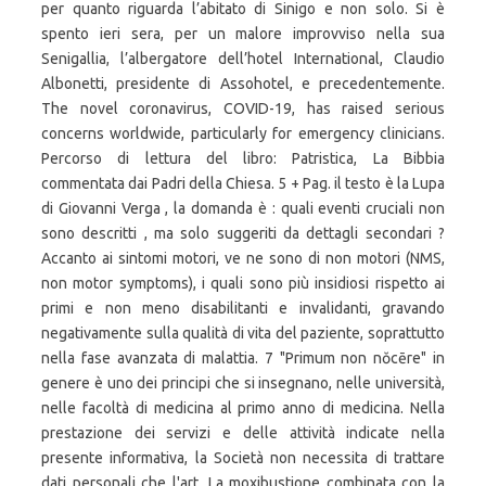
per quanto riguarda l’abitato di Sinigo e non solo. Si è
spento ieri sera, per un malore improvviso nella sua
Senigallia, l’albergatore dell’hotel International, Claudio
Albonetti, presidente di Assohotel, e precedentemente.
The novel coronavirus, COVID-19, has raised serious
concerns worldwide, particularly for emergency clinicians.
Percorso di lettura del libro: Patristica, La Bibbia
commentata dai Padri della Chiesa. 5 + Pag. il testo è la Lupa
di Giovanni Verga , la domanda è : quali eventi cruciali non
sono descritti , ma solo suggeriti da dettagli secondari ?
Accanto ai sintomi motori, ve ne sono di non motori (NMS,
non motor symptoms), i quali sono più insidiosi rispetto ai
primi e non meno disabilitanti e invalidanti, gravando
negativamente sulla qualità di vita del paziente, soprattutto
nella fase avanzata di malattia. 7 "Primum non nŏcēre" in
genere è uno dei principi che si insegnano, nelle università,
nelle facoltà di medicina al primo anno di medicina. Nella
prestazione dei servizi e delle attività indicate nella
presente informativa, la Società non necessita di trattare
dati personali che l'art. La moxibustione combinata con la