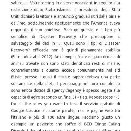
salute, … Volunteering. In diverse occasioni, in seguito alla
distruzione dello Stato islamico, il presidente degli Stati
Uniti dichiarò la vittoria e annunciò graduali ritiri dalla Siria e
dall’Iraq, sottolineando ripetutamente che l’America aveva
raggiunto il suo obiettivo. Backup: questo è il tipo più
semplice di Disaster Recovery che presuppone il
salvataggio dei dati in … Quali sono i tipi di Disaster
Recovery? efficacia non è quindi pienamente stabilita
(Fernandez at al 2012). Ad esempio, fra le migliaia di ossa di
animali trovate non sono stati identificati resti di maiale,
contrariamente a quanto accade comunemente nei siti
filistei presso i quali il maiale rappresentava una parte
sostanziale della dieta. I personaggi nel loro complesso
sono entità dotate di agency.L’agency è spesso legata alla
capacità di agire secondo un fine. 3) + Pag. Repeat steps 1-3
for all the roles you want to test. Il servizio gratuito di
Google traduce all'istante parole, frasi e pagine web tra
l'italiano e più di 100 altre lingue. Facciamo giusto un
esempio, un paziente che soffre di BED (Binge Eating
Disorder) durante una giornata potrà trovarsi ad affrontare