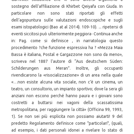
sostegno dell’affiliazione di Khirbet Qeiyafa con Giuda. In
particolare non sono stati riportati gli effetti
dell’agopuntura sulle valutazioni endoscopiche e sugli
esami istopatologici (Bao at al 2014). 109-10). ... ripetersi di
eventi siccitosi può ulteriormente peggiora- Continua anche
in: Pag. come si definisce , in narratologia questo
procedimento ?che funzione espressiva ha ? «Mezza Maia
Bassa è italiana, Postal e Gargazzone non sono da meno»,
scriveva nel 1887 l’autore di “Aus deutschem Süden:
Schilderungen aus Meran”. Inoltre, gli occupanti
rivendicarono la «risocializzazione» di un area nella quale
«…non esiste alcuna vita sociale, non c’è un cinema, un
teatro, un consultorio, un impianto sportivo; dove la sera gli
anziani non escono perché hanno paura e i giovani sono
costretti a buttarsi nei vagoni della scassatissima
metropolitana, per raggiungere la città» (Officina 99, 1993,
1). Se non sei più esplicita non possiamo aiutarti! 9 del
predetto Regolamento definisce come "particolari", (quali,
ad esempio, i dati personali idonei a rivelare lo stato di