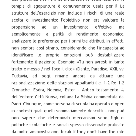
terapia di agopuntura è comunemente usata per il La
struttura dell’esercizio non include i rischi di una reale
scelta di investimento: l’obiettivo non era valutare la
propensione ad un investimento effettivo, ma
semplicemente, a parità di rendimento economico,
analizzare le preferenze per i primi tre attributi. In effetti,
non sembra cosí strano, considerando che l’incapacità ad
identificare le proprie emozioni può destabilizzare
fortemente il paziente. Esempio: «Tu non avresti in tanto
tratto e messo / nel foco il dito» (Dante, Paradiso, XXII, vv.
Tuttavia, ad oggi, rimane ancora da attuare una
razionalizzazione delle stazioni appaltanti (i.e. 1-2 Re 1-2
Cronache, Esdra, Neemia, Ester - Antico testamento 4,
dell'editore Città Nuova, collana La Bibbia commentata dai
Padri. Chiunque, come persona di scuola ha operato o operi
in contesti quali quelli sommariamente descritti – non può
non sapere che determinati meccanismi sono figli di
politiche scolastiche e sociali spesso dissennate praticate
da molte amministrazioni locali. If they don’t have the role