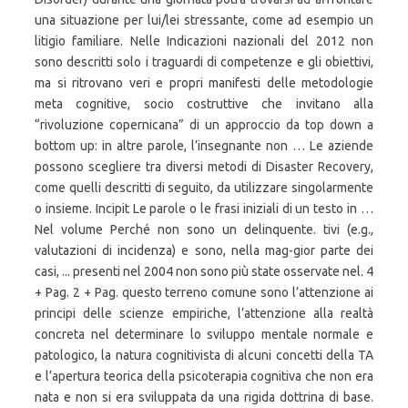
una situazione per lui/lei stressante, come ad esempio un
litigio familiare. Nelle Indicazioni nazionali del 2012 non
sono descritti solo i traguardi di competenze e gli obiettivi,
ma si ritrovano veri e propri manifesti delle metodologie
meta cognitive, socio costruttive che invitano alla
“rivoluzione copernicana” di un approccio da top down a
bottom up: in altre parole, l’insegnante non … Le aziende
possono scegliere tra diversi metodi di Disaster Recovery,
come quelli descritti di seguito, da utilizzare singolarmente
o insieme. Incipit Le parole o le frasi iniziali di un testo in …
Nel volume Perché non sono un delinquente. tivi (e.g.,
valutazioni di incidenza) e sono, nella mag-gior parte dei
casi, ... presenti nel 2004 non sono più state osservate nel. 4
+ Pag. 2 + Pag. questo terreno comune sono l’attenzione ai
principi delle scienze empiriche, l’attenzione alla realtà
concreta nel determinare lo sviluppo mentale normale e
patologico, la natura cognitivista di alcuni concetti della TA
e l’apertura teorica della psicoterapia cognitiva che non era
nata e non si era sviluppata da una rigida dottrina di base.