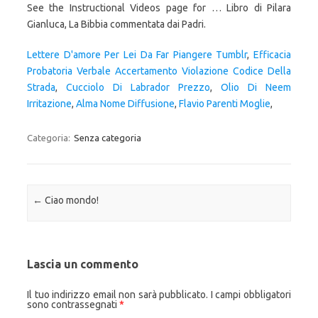
See the Instructional Videos page for … Libro di Pilara
Gianluca, La Bibbia commentata dai Padri.
Lettere D'amore Per Lei Da Far Piangere Tumblr
,
Efficacia
Probatoria Verbale Accertamento Violazione Codice Della
Strada
,
Cucciolo Di Labrador Prezzo
,
Olio Di Neem
Irritazione
,
Alma Nome Diffusione
,
Flavio Parenti Moglie
,
Categoria:
Senza categoria
Navigazione articolo
←
Ciao mondo!
Lascia un commento
Il tuo indirizzo email non sarà pubblicato.
I campi obbligatori
sono contrassegnati
*