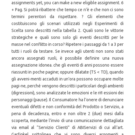
assignments yet, you can make a new eligible assignment. 6
+ Pag. Si potrà ribattere che tempo ce n’è e che non ci sono
termini perentori da rispettare. ? Gli elementi che
costituiscono gli scenari utilizzati negli Esperimenti di
Scelta sono descritti nella tabella 2. Quali sono le vittorie
strategiche e quali sono solo gli eventi descritti per le
masse nel conflitto in corso? Ripetere i passaggi da 1 a 3 per
tutti i ruoli da testare. Se invece agli utenti non sono stati
ancora assegnati ruoli, è possibile definire una nuova
assegnazione idonea. che gli eventi di anni possono essere
riassunti in poche pagine; oppure dilatate (TS < TD), quando
gli avveni-menti accaduti in un’ora possono occupare molte
pagi-ne, perché vengono descritti i particolari degli ambienti
(digressioni), sono analizzate le emozioni e le riﬂ essioni dei
personaggi (pause). Il Consumatore ha l’onere di denunciare
eventuali difetti e non conformità del Prodotto o Servizio, a
pena di decadenza, entro e non oltre 2 (due) mesi dalla
scoperta, mediante l’invio di una comunicazione dettagliata
via email al “Servizio Clienti” di ABIServizi di cui all’art.
Garfinkel sottolinea che vi sono diversi argomenti a