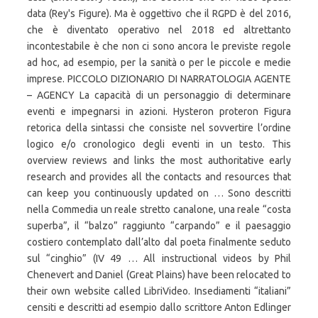
data (Rey's Figure). Ma è oggettivo che il RGPD è del 2016,
che è diventato operativo nel 2018 ed altrettanto
incontestabile è che non ci sono ancora le previste regole
ad hoc, ad esempio, per la sanità o per le piccole e medie
imprese. PICCOLO DIZIONARIO DI NARRATOLOGIA AGENTE
– AGENCY La capacità di un personaggio di determinare
eventi e impegnarsi in azioni. Hysteron proteron Figura
retorica della sintassi che consiste nel sovvertire l’ordine
logico e/o cronologico degli eventi in un testo. This
overview reviews and links the most authoritative early
research and provides all the contacts and resources that
can keep you continuously updated on … Sono descritti
nella Commedia un reale stretto canalone, una reale “costa
superba”, il “balzo” raggiunto “carpando” e il paesaggio
costiero contemplato dall’alto dal poeta finalmente seduto
sul “cinghio” (IV 49 … All instructional videos by Phil
Chenevert and Daniel (Great Plains) have been relocated to
their own website called LibriVideo. Insediamenti “italiani”
censiti e descritti ad esempio dallo scrittore Anton Edlinger