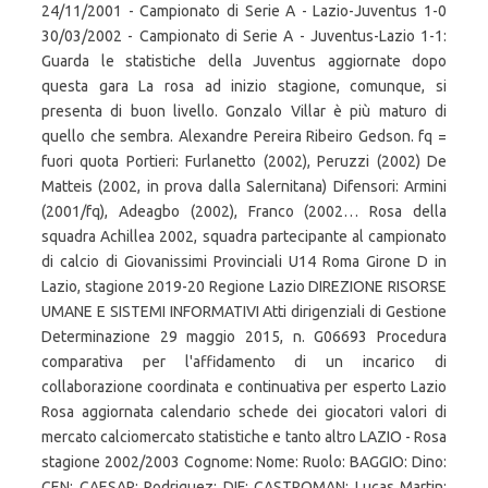
24/11/2001 - Campionato di Serie A - Lazio-Juventus 1-0
30/03/2002 - Campionato di Serie A - Juventus-Lazio 1-1:
Guarda le statistiche della Juventus aggiornate dopo
questa gara La rosa ad inizio stagione, comunque, si
presenta di buon livello. Gonzalo Villar è più maturo di
quello che sembra. Alexandre Pereira Ribeiro Gedson. fq =
fuori quota Portieri: Furlanetto (2002), Peruzzi (2002) De
Matteis (2002, in prova dalla Salernitana) Difensori: Armini
(2001/fq), Adeagbo (2002), Franco (2002… Rosa della
squadra Achillea 2002, squadra partecipante al campionato
di calcio di Giovanissimi Provinciali U14 Roma Girone D in
Lazio, stagione 2019-20 Regione Lazio DIREZIONE RISORSE
UMANE E SISTEMI INFORMATIVI Atti dirigenziali di Gestione
Determinazione 29 maggio 2015, n. G06693 Procedura
comparativa per l'affidamento di un incarico di
collaborazione coordinata e continuativa per esperto Lazio
Rosa aggiornata calendario schede dei giocatori valori di
mercato calciomercato statistiche e tanto altro LAZIO - Rosa
stagione 2002/2003 Cognome: Nome: Ruolo: BAGGIO: Dino:
CEN: CAESAR: Rodriguez: DIF: CASTROMAN: Lucas Martin: