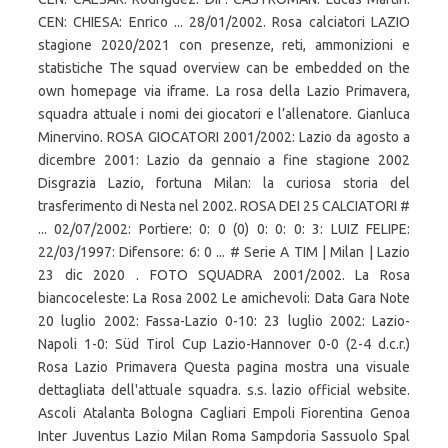
CEN: CHIESA: Enrico ... 28/01/2002. Rosa calciatori LAZIO
stagione 2020/2021 con presenze, reti, ammonizioni e
statistiche The squad overview can be embedded on the
own homepage via iframe. La rosa della Lazio Primavera,
squadra attuale i nomi dei giocatori e l’allenatore. Gianluca
Minervino. ROSA GIOCATORI 2001/2002: Lazio da agosto a
dicembre 2001: Lazio da gennaio a fine stagione 2002
Disgrazia Lazio, fortuna Milan: la curiosa storia del
trasferimento di Nesta nel 2002. ROSA DEI 25 CALCIATORI #
... 02/07/2002: Portiere: 0: 0 (0) 0: 0: 0: 3: LUIZ FELIPE:
22/03/1997: Difensore: 6: 0 ... # Serie A TIM | Milan | Lazio
23 dic 2020 . FOTO SQUADRA 2001/2002. La Rosa
biancoceleste: La Rosa 2002 Le amichevoli: Data Gara Note
20 luglio 2002: Fassa-Lazio 0-10: 23 luglio 2002: Lazio-
Napoli 1-0: Süd Tirol Cup Lazio-Hannover 0-0 (2-4 d.c.r.)
Rosa Lazio Primavera Questa pagina mostra una visuale
dettagliata dell'attuale squadra. s.s. lazio official website.
Ascoli Atalanta Bologna Cagliari Empoli Fiorentina Genoa
Inter Juventus Lazio Milan Roma Sampdoria Sassuolo Spal