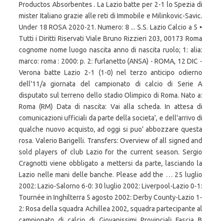
Productos Absorbentes . La Lazio batte per 2-1 lo Spezia di
mister Italiano grazie alle reti di Immobile e Milinkovic-Savic.
Under 18 ROSA 2020-21. Numero: 8 ... S.S. Lazio Calcio a 5 •
Tutti i Diritti Riservati Viale Bruno Rizzieri 203, 00173 Roma
cognome nome luogo nascita anno di nascita ruolo; 1: alia:
marco: roma : 2000: p. 2: furlanetto (ANSA) - ROMA, 12 DIC -
Verona batte Lazio 2-1 (1-0) nel terzo anticipo odierno
dell'11/a giornata del campionato di calcio di Serie A
disputato sul terreno dello stadio Olimpico di Roma. Nato a:
Roma (RM) Data di nascita: Vai alla scheda. In attesa di
comunicazioni ufficiali da parte della societa', e dell'arrivo di
qualche nuovo acquisto, ad oggi si puo' abbozzare questa
rosa. Valerio Barigelli. Transfers: Overview of all signed and
sold players of club Lazio for the current season. Sergio
Cragnotti viene obbligato a mettersi da parte, lasciando la
Lazio nelle mani delle banche. Please add the … 25 luglio
2002: Lazio-Salorno 6-0: 30 luglio 2002: Liverpool-Lazio 0-1:
Tournée in Inghilterra 5 agosto 2002: Derby County-Lazio 1-
2: Rosa della squadra Achillea 2002, squadra partecipante al
campionato di calcio di Giovanissimi Provinciali Fascia B