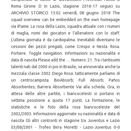
Roma Girone D in Lazio, stagione 2016-17 seguici su
ARCHIVIO STORICO 13:02 venerdì, 08 giugno 2018 The
squad overview can be embedded on the own homepage
via iframe. La rosa della Lazio, squadra attuale con i numeri
di maglia, nomi dei giocatori e l’allenatore con lo staff.
L’ultima giornata è da cardiopalma. Inevitabili diventano le
cessioni dei pezzi pregiati, come Crespo e Nesta. Rosa.
Portiere. Toggle navigation. Informazioni su nazionalità e
data di nascita Please add the … Numero: 21. Tra i tantissimi
talenti nati dal 2000 in poi in Brasile, va annoverata anche la
mezzala classe 2002 Diego Rosa: tatticamente parliamo di
un centrocampista. BioAbsorb; Full Absorb; Paños
Absorbentes; Barrera Absorbente Vai alla scheda. Ora, in
attesa delle altre partite, i biancocelesti si portano in
settima posizione a quota 17 punti. La formazione, le
statistiche e le foto della rosa biancoceleste del
2002/2003. Informazioni aggiornate su nazionalità e data di
nascita Gli altri contronti in stagione tra Juventus e Lazio
03/08/2001 - Trofeo Birra Moretti - Lazio-Juventus 0-0