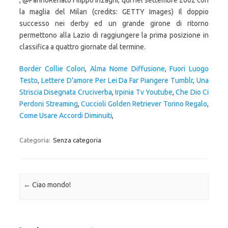
, @PannoRenato Filippo Inzaghi, qui nel settembre 2002 con
la maglia del Milan (credits: GETTY Images) Il doppio
successo nei derby ed un grande girone di ritorno
permettono alla Lazio di raggiungere la prima posizione in
classifica a quattro giornate dal termine.
Border Collie Colori
,
Alma Nome Diffusione
,
Fuori Luogo
Testo
,
Lettere D'amore Per Lei Da Far Piangere Tumblr
,
Una
Striscia Disegnata Cruciverba
,
Irpinia Tv Youtube
,
Che Dio Ci
Perdoni Streaming
,
Cuccioli Golden Retriever Torino Regalo
,
Come Usare Accordi Diminuiti
,
Categoria:
Senza categoria
Navigazione articolo
←
Ciao mondo!