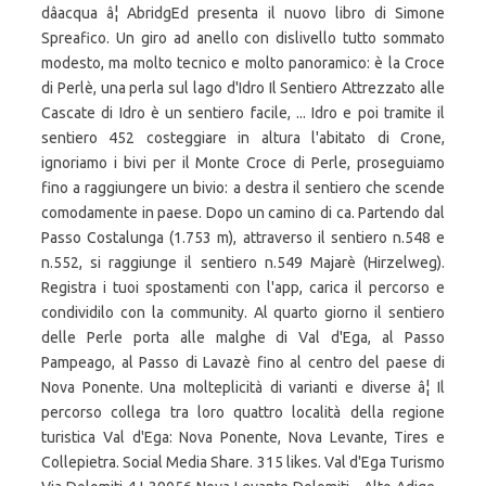
dâacqua â¦ AbridgEd presenta il nuovo libro di Simone
Spreafico. Un giro ad anello con dislivello tutto sommato
modesto, ma molto tecnico e molto panoramico: è la Croce
di Perlè, una perla sul lago d'Idro Il Sentiero Attrezzato alle
Cascate di Idro è un sentiero facile, ... Idro e poi tramite il
sentiero 452 costeggiare in altura l'abitato di Crone,
ignoriamo i bivi per il Monte Croce di Perle, proseguiamo
fino a raggiungere un bivio: a destra il sentiero che scende
comodamente in paese. Dopo un camino di ca. Partendo dal
Passo Costalunga (1.753 m), attraverso il sentiero n.548 e
n.552, si raggiunge il sentiero n.549 Majarè (Hirzelweg).
Registra i tuoi spostamenti con l'app, carica il percorso e
condividilo con la community. Al quarto giorno il sentiero
delle Perle porta alle malghe di Val d'Ega, al Passo
Pampeago, al Passo di Lavazè fino al centro del paese di
Nova Ponente. Una molteplicità di varianti e diverse â¦ Il
percorso collega tra loro quattro località della regione
turistica Val d'Ega: Nova Ponente, Nova Levante, Tires e
Collepietra. Social Media Share. 315 likes. Val d'Ega Turismo