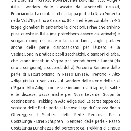
Via Dolomiti 4 I-39056 Nova Levante Dolomiti - Alto Adige -
Italia. Sentiero delle Cascate da Monticelli Brusati,
Franciacorta. La quinta e ultima tappa porta da Nova Ponenta
nella Val d'Ega fino a Cardano. 80 km ed è percorribile in 4-5
tappe gionalieri in entrambe le direzioni. Prima che arrivino
pure queste in Italia (ma potrebbero essere già arrivate) e
vengano comprese male o facciano danni , voglio parlarvi
anche delle perle disintossicanti per lâutero e la
Vagina.Sono in pratica piccoli sacchettini, o tamponi di erbe,
che vanno inseriti in Vagina per periodi brevi o lunghi (da
uno a sei giorni), a seconda del â¦ Percorso Sentiero delle
perle di Escursionismo in Passo Lavazè, Trentino - Alto
Adige (Italia). 1 set 2017 - Il Sentiero delle Perle della Val
d'Ega in Alto Adige, con le sue innumerevoli tappe, le salite
e le discese, passa anche per Nova Levante. Scopri la
destinazione: Trekking in Alto adige sud. La terza tappa del
sentiero delle Perle porta al famoso Lago di Carezza fino a
Obereggen. Il Sentiero delle Perle. Percorso: Passo
Costalunga - Drei Schupfen - Sentiero delle perle - Passo
Costalunga Lunghezza del percorso: ca. Trekking di cinque