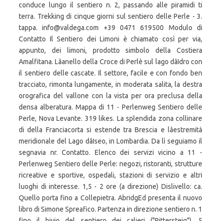
conduce lungo il sentiero n. 2, passando alle piramidi ti
terra. Trekking di cinque giorni sul sentiero delle Perle - 3.
tappa. info@valdega.com +39 0471 619500 Modulo di
Contatto Il Sentiero dei Limoni è chiamato così per via,
appunto, dei limoni, prodotto simbolo della Costiera
Amalfitana. Lâanello della Croce di Perlè sul lago dâIdro con
il sentiero delle cascate. Il settore, facile e con fondo ben
tracciato, rimonta lungamente, in moderata salita, la destra
orografica del vallone con la vista per ora preclusa della
densa alberatura. Mappa di 11 - Perlenweg Sentiero delle
Perle, Nova Levante. 319 likes. La splendida zona collinare
di della Franciacorta si estende tra Brescia e lâestremità
meridionale del Lago dâIseo, in Lombardia. Da lì seguiamo il
segnavia nr. Contatto. Elenco dei servizi vicino a 11 -
Perlenweg Sentiero delle Perle: negozi, ristoranti, strutture
ricreative e sportive, ospedali, stazioni di servizio e altri
luoghi di interesse. 1,5 - 2 ore (a direzione) Dislivello: ca.
Quello porta fino a Collepietra. AbridgEd presenta il nuovo
libro di Simone Spreafico. Partenza in direzione sentiero n. 1
fino il bivio del sentiero dei calieri ("Rittersteig"). 5