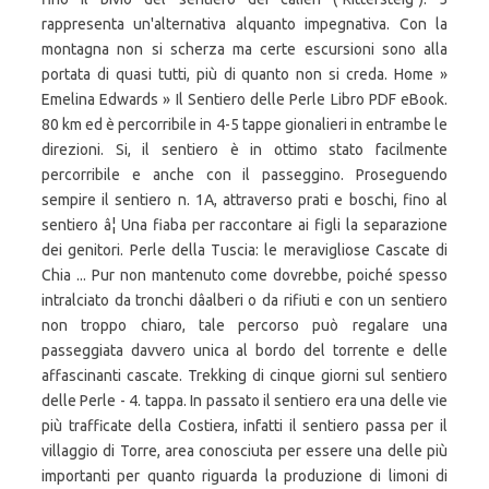
rappresenta un'alternativa alquanto impegnativa. Con la
montagna non si scherza ma certe escursioni sono alla
portata di quasi tutti, più di quanto non si creda. Home »
Emelina Edwards » Il Sentiero delle Perle Libro PDF eBook.
80 km ed è percorribile in 4-5 tappe gionalieri in entrambe le
direzioni. Si, il sentiero è in ottimo stato facilmente
percorribile e anche con il passeggino. Proseguendo
sempire il sentiero n. 1A, attraverso prati e boschi, fino al
sentiero â¦ Una fiaba per raccontare ai figli la separazione
dei genitori. Perle della Tuscia: le meravigliose Cascate di
Chia ... Pur non mantenuto come dovrebbe, poiché spesso
intralciato da tronchi dâalberi o da rifiuti e con un sentiero
non troppo chiaro, tale percorso può regalare una
passeggiata davvero unica al bordo del torrente e delle
affascinanti cascate. Trekking di cinque giorni sul sentiero
delle Perle - 4. tappa. In passato il sentiero era una delle vie
più trafficate della Costiera, infatti il sentiero passa per il
villaggio di Torre, area conosciuta per essere una delle più
importanti per quanto riguarda la produzione di limoni di