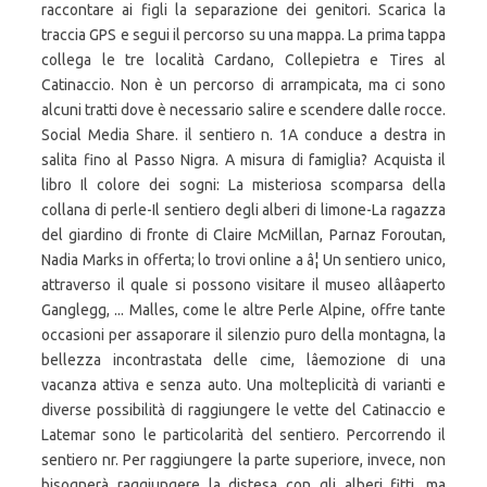
raccontare ai figli la separazione dei genitori. Scarica la
traccia GPS e segui il percorso su una mappa. La prima tappa
collega le tre località Cardano, Collepietra e Tires al
Catinaccio. Non è un percorso di arrampicata, ma ci sono
alcuni tratti dove è necessario salire e scendere dalle rocce.
Social Media Share. il sentiero n. 1A conduce a destra in
salita fino al Passo Nigra. A misura di famiglia? Acquista il
libro Il colore dei sogni: La misteriosa scomparsa della
collana di perle-Il sentiero degli alberi di limone-La ragazza
del giardino di fronte di Claire McMillan, Parnaz Foroutan,
Nadia Marks in offerta; lo trovi online a â¦ Un sentiero unico,
attraverso il quale si possono visitare il museo allâaperto
Ganglegg, ... Malles, come le altre Perle Alpine, offre tante
occasioni per assaporare il silenzio puro della montagna, la
bellezza incontrastata delle cime, lâemozione di una
vacanza attiva e senza auto. Una molteplicità di varianti e
diverse possibilità di raggiungere le vette del Catinaccio e
Latemar sono le particolarità del sentiero. Percorrendo il
sentiero nr. Per raggiungere la parte superiore, invece, non
bisognerà raggiungere la distesa con gli alberi fitti, ma