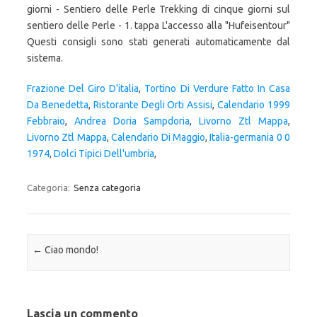
giorni - Sentiero delle Perle Trekking di cinque giorni sul
sentiero delle Perle - 1. tappa L'accesso alla "Hufeisentour"
Questi consigli sono stati generati automaticamente dal
sistema.
Frazione Del Giro D'italia
,
Tortino Di Verdure Fatto In Casa
Da Benedetta
,
Ristorante Degli Orti Assisi
,
Calendario 1999
Febbraio
,
Andrea Doria Sampdoria
,
Livorno Ztl Mappa
,
Livorno Ztl Mappa
,
Calendario Di Maggio
,
Italia-germania 0 0
1974
,
Dolci Tipici Dell'umbria
,
Categoria:
Senza categoria
Navigazione articolo
←
Ciao mondo!
Lascia un commento