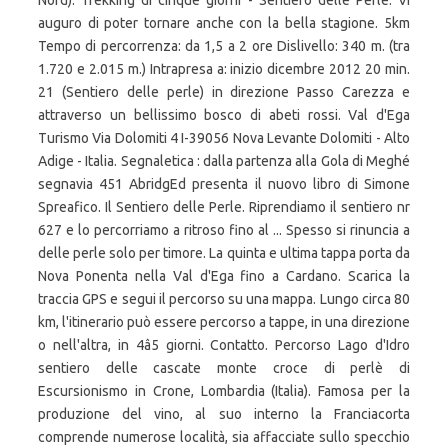
Nord). Trekking di cinque giorni - Sentiero delle Perle. Vi
auguro di poter tornare anche con la bella stagione. 5km
Tempo di percorrenza: da 1,5 a 2 ore Dislivello: 340 m. (tra
1.720 e 2.015 m.) Intrapresa a: inizio dicembre 2012 20 min.
21 (Sentiero delle perle) in direzione Passo Carezza e
attraverso un bellissimo bosco di abeti rossi. Val d'Ega
Turismo Via Dolomiti 4 I-39056 Nova Levante Dolomiti - Alto
Adige - Italia. Segnaletica : dalla partenza alla Gola di Meghé
segnavia 451 AbridgEd presenta il nuovo libro di Simone
Spreafico. Il Sentiero delle Perle. Riprendiamo il sentiero nr
627 e lo percorriamo a ritroso fino al ... Spesso si rinuncia a
delle perle solo per timore. La quinta e ultima tappa porta da
Nova Ponenta nella Val d'Ega fino a Cardano. Scarica la
traccia GPS e segui il percorso su una mappa. Lungo circa 80
km, l'itinerario può essere percorso a tappe, in una direzione
o nell'altra, in 4â5 giorni. Contatto. Percorso Lago d'Idro
sentiero delle cascate monte croce di perlè di
Escursionismo in Crone, Lombardia (Italia). Famosa per la
produzione del vino, al suo interno la Franciacorta
comprende numerose località, sia affacciate sullo specchio