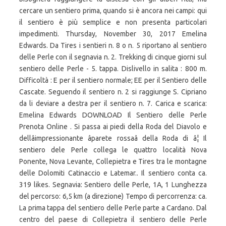
cercare un sentiero prima, quando si è ancora nei campi: qui
il sentiero è più semplice e non presenta particolari
impedimenti. Thursday, November 30, 2017 Emelina
Edwards. Da Tires i sentieri n. 8 o n. 5 riportano al sentiero
delle Perle con il segnavia n. 2. Trekking di cinque giorni sul
sentiero delle Perle - 5. tappa. Dislivello in salita : 800 m.
Difficoltà : E per il sentiero normale; EE per il Sentiero delle
Cascate. Seguendo il sentiero n. 2 si raggiunge S. Cipriano
da li deviare a destra per il sentiero n. 7. Carica e scarica:
Emelina Edwards DOWNLOAD Il Sentiero delle Perle
Prenota Online . Si passa ai piedi della Roda del Diavolo e
dellâimpressionante âparete rossaâ della Roda di â¦ Il
sentiero dele Perle collega le quattro località Nova
Ponente, Nova Levante, Collepietra e Tires tra le montagne
delle Dolomiti Catinaccio e Latemar.. Il sentiero conta ca.
319 likes. Segnavia: Sentiero delle Perle, 1A, 1 Lunghezza
del percorso: 6,5 km (a direzione) Tempo di percorrenza: ca.
La prima tappa del sentiero delle Perle parte a Cardano. Dal
centro del paese di Collepietra il sentiero delle Perle