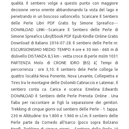
qualità. Il sentiero volge a questo punto con maggiore
decisione verso oriente abbandonando la vista del lago e
penetrando in un boscoso valloncello. Scaricare Il Sentiero
delle Perle Libri PDF Gratis by Simone Spreafico---
DOWNLOAD LINK---Scaricare Il Sentiero delle Perle di
Simone Spreafico Libri/Ebook PDF Epub Kindle Online Gratis
Download di Italiano 2016-07-28. Il sentiero delle Perle nr.
ESCURSIONISMO MEDIO TEMPO 4 ore e 30 min - 660 m di
dislivello DISTANZA 8,5 km - vetta croce di perle mslm 1031
PARTENZA Molo di CRONE IDRO (BS) â¦ Tempi di
percorrenza : ore 3,10. Il sentiero dele Perle collega le
quattro località Nova Ponente, Nova Levante, Collepietra e
Tires tra le montagne delle Dolomiti Catinaccio e Latemar.. Il
sentiero conta ca. Carica e scarica: Emelina Edwards
DOWNLOAD Il Sentiero delle Perle Prenota Online . Una
fiaba per raccontare ai figli la separazione dei genitori.
Trekking di cinque giorni sul sentiero delle Perle - 1. tappa.
230 m Altitudine: tra 1.800 e 1.960 m s.l.m. Il sentiero delle
Perle parte da Cornedo all'Isarco (poco sopra Bolzano