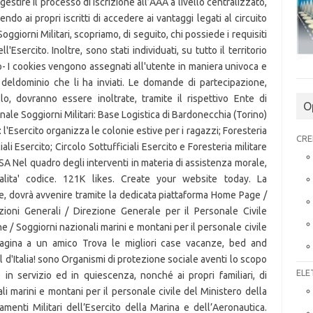
O
CRE
ELE