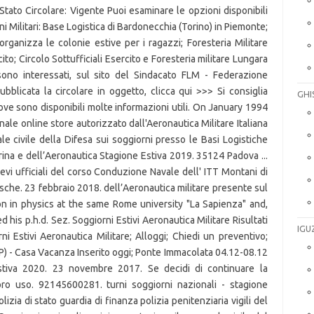
GHI
IGU