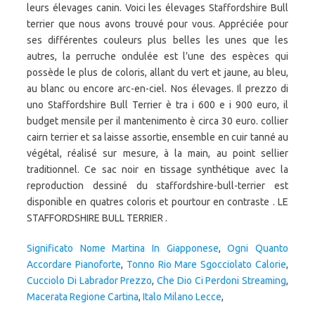
leurs élevages canin. Voici les élevages Staffordshire Bull
terrier que nous avons trouvé pour vous. Appréciée pour
ses différentes couleurs plus belles les unes que les
autres, la perruche ondulée est l’une des espèces qui
possède le plus de coloris, allant du vert et jaune, au bleu,
au blanc ou encore arc-en-ciel. Nos élevages. Il prezzo di
uno Staffordshire Bull Terrier è tra i 600 e i 900 euro, il
budget mensile per il mantenimento è circa 30 euro. collier
cairn terrier et sa laisse assortie, ensemble en cuir tanné au
végétal, réalisé sur mesure, à la main, au point sellier
traditionnel. Ce sac noir en tissage synthétique avec la
reproduction dessiné du staffordshire-bull-terrier est
disponible en quatres coloris et pourtour en contraste . LE
STAFFORDSHIRE BULL TERRIER .
Significato Nome Martina In Giapponese
,
Ogni Quanto
Accordare Pianoforte
,
Tonno Rio Mare Sgocciolato Calorie
,
Cucciolo Di Labrador Prezzo
,
Che Dio Ci Perdoni Streaming
,
Macerata Regione Cartina
,
Italo Milano Lecce
,