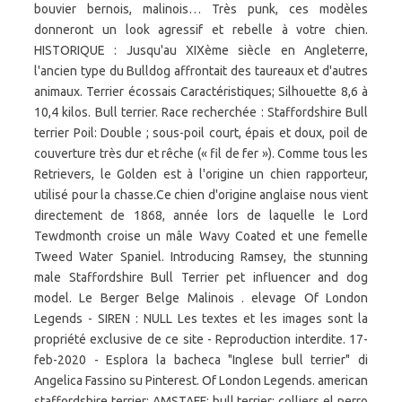
bouvier bernois, malinois… Très punk, ces modèles
donneront un look agressif et rebelle à votre chien.
HISTORIQUE : Jusqu'au XIXème siècle en Angleterre,
l'ancien type du Bulldog affrontait des taureaux et d'autres
animaux. Terrier écossais Caractéristiques; Silhouette 8,6 à
10,4 kilos. Bull terrier. Race recherchée : Staffordshire Bull
terrier Poil: Double ; sous-poil court, épais et doux, poil de
couverture très dur et rêche (« fil de fer »). Comme tous les
Retrievers, le Golden est à l'origine un chien rapporteur,
utilisé pour la chasse.Ce chien d'origine anglaise nous vient
directement de 1868, année lors de laquelle le Lord
Tewdmonth croise un mâle Wavy Coated et une femelle
Tweed Water Spaniel. Introducing Ramsey, the stunning
male Staffordshire Bull Terrier pet influencer and dog
model. Le Berger Belge Malinois . elevage Of London
Legends - SIREN : NULL Les textes et les images sont la
propriété exclusive de ce site - Reproduction interdite. 17-
feb-2020 - Esplora la bacheca "Inglese bull terrier" di
Angelica Fassino su Pinterest. Of London Legends. american
staffordshire terrier; AMSTAFF; bull terrier; colliers el perro