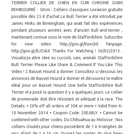
TERRIER COLLIER DE CHIEN EN CUIR CHROME DAIM
REMBOURRÉ - 50cm : Colliers classiques Livraison gratuite
possible dès 25 € d'achat Le Bull Terrier a été introduit par
James Hinks de Birmingham, qui avait fait des expériences
pendant plusieurs années avec d'ancien bull-and-terrier ,
maintenant connue sous le nom de Staffordshire. Subscribe
for new video: http://goo.gl/Koxcb0 Fanpage:
http://goo.gl/8JZskX Thanks For Watching ! 30/03/2013 .
Visualizza altre idee su cuccioli, cani, animali. Staffordshire
Bull Terrier. Please Like Share & Comment If You Like This
Video ! 2 Basset Hound à donner Consultez ci-dessous les
annonces de Basset Hound à donner et découvrez le maître
idéal pour un Basset Hound. Une belle Staffordshire Bull
Terrier m'a posé la question il y a quelques jours. Le collier
de promenade doit être résistant et adéquat à la race. The
Details: • 20% off all orders of 30€ or more • Valid from 4–
10 November 2014 • Coupon Code: 20EARLY • Cannot be
combined with other codes. Du Chihuahua au Molosse : Nos
colliers cloutés pour chiens possèdent de 1 à 4 rangées de
pics allant de 1 à 10 cm. Ouvrez les portes du plus beau