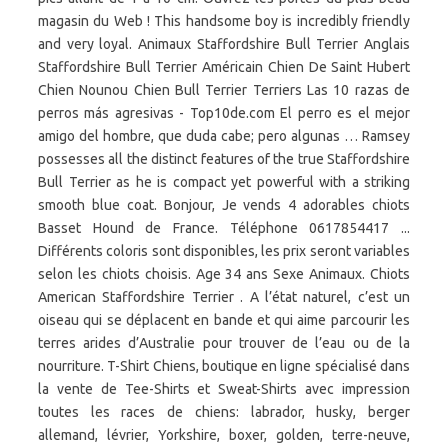
magasin du Web ! This handsome boy is incredibly friendly
and very loyal. Animaux Staffordshire Bull Terrier Anglais
Staffordshire Bull Terrier Américain Chien De Saint Hubert
Chien Nounou Chien Bull Terrier Terriers Las 10 razas de
perros más agresivas - Top10de.com El perro es el mejor
amigo del hombre, que duda cabe; pero algunas … Ramsey
possesses all the distinct features of the true Staffordshire
Bull Terrier as he is compact yet powerful with a striking
smooth blue coat. Bonjour, Je vends 4 adorables chiots
Basset Hound de France. Téléphone 0617854417 ...
Différents coloris sont disponibles, les prix seront variables
selon les chiots choisis. Age 34 ans Sexe Animaux. Chiots
American Staffordshire Terrier . A l’état naturel, c’est un
oiseau qui se déplacent en bande et qui aime parcourir les
terres arides d’Australie pour trouver de l’eau ou de la
nourriture. T-Shirt Chiens, boutique en ligne spécialisé dans
la vente de Tee-Shirts et Sweat-Shirts avec impression
toutes les races de chiens: labrador, husky, berger
allemand, lévrier, Yorkshire, boxer, golden, terre-neuve,