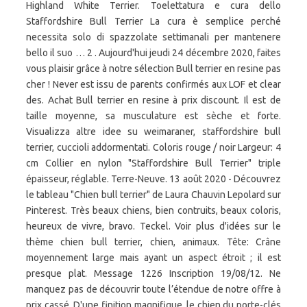
Highland White Terrier. Toelettatura e cura dello
Staffordshire Bull Terrier La cura è semplice perché
necessita solo di spazzolate settimanali per mantenere
bello il suo … 2 . Aujourd'hui jeudi 24 décembre 2020, faites
vous plaisir grâce à notre sélection Bull terrier en resine pas
cher ! Never est issu de parents confirmés aux LOF et clear
des. Achat Bull terrier en resine à prix discount. Il est de
taille moyenne, sa musculature est sèche et forte.
Visualizza altre idee su weimaraner, staffordshire bull
terrier, cuccioli addormentati. Coloris rouge / noir Largeur: 4
cm Collier en nylon "Staffordshire Bull Terrier" triple
épaisseur, réglable. Terre-Neuve. 13 août 2020 - Découvrez
le tableau "Chien bull terrier" de Laura Chauvin Lepolard sur
Pinterest. Très beaux chiens, bien contruits, beaux coloris,
heureux de vivre, bravo. Teckel. Voir plus d'idées sur le
thème chien bull terrier, chien, animaux. Tête: Crâne
moyennement large mais ayant un aspect étroit ; il est
presque plat. Message 1226 Inscription 19/08/12. Ne
manquez pas de découvrir toute l’étendue de notre offre à
prix cassé. D'une finition magnifique, le chien du porte-clés