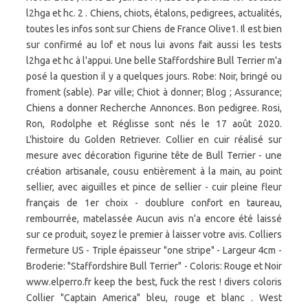
l2hga et hc. 2 . Chiens, chiots, étalons, pedigrees, actualités,
toutes les infos sont sur Chiens de France Olive1. Il est bien
sur confirmé au lof et nous lui avons fait aussi les tests
l2hga et hc à l'appui. Une belle Staffordshire Bull Terrier m'a
posé la question il y a quelques jours. Robe: Noir, bringé ou
froment (sable). Par ville; Chiot à donner; Blog ; Assurance;
Chiens a donner Recherche Annonces. Bon pedigree. Rosi,
Ron, Rodolphe et Réglisse sont nés le 17 août 2020.
L'histoire du Golden Retriever. Collier en cuir réalisé sur
mesure avec décoration figurine tête de Bull Terrier - une
création artisanale, cousu entièrement à la main, au point
sellier, avec aiguilles et pince de sellier - cuir pleine fleur
français de 1er choix - doublure confort en taureau,
rembourrée, matelassée Aucun avis n'a encore été laissé
sur ce produit, soyez le premier à laisser votre avis. Colliers
fermeture US - Triple épaisseur "one stripe" - Largeur 4cm -
Broderie: "Staffordshire Bull Terrier" - Coloris: Rouge et Noir
www.elperro.fr keep the best, fuck the rest ! divers coloris
Collier "Captain America" bleu, rouge et blanc . West