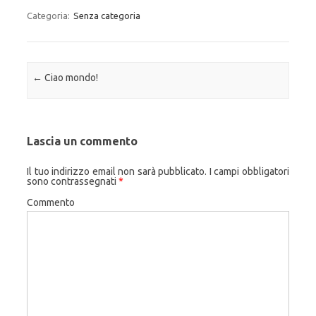
Categoria:
Senza categoria
Navigazione articolo
←
Ciao mondo!
Lascia un commento
Il tuo indirizzo email non sarà pubblicato.
I campi obbligatori
sono contrassegnati
*
Commento