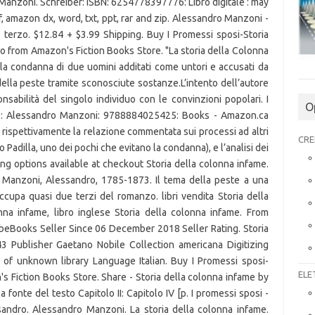
 Manzoni. Schreiber: ISBN: 6254778397776: Libro digitale : may
f, amazon dx, word, txt, ppt, rar and zip. Alessandro Manzoni -
 terzo. $12.84 + $3.99 Shipping. Buy I Promessi sposi-Storia
 from Amazon's Fiction Books Store. "La storia della Colonna
lla condanna di due uomini additati come untori e accusati da
della peste tramite sconosciute sostanze.L’intento dell’autore
nsabilità del singolo individuo con le convinzioni popolari. I
O
me: Alessandro Manzoni: 9788884025425: Books - Amazon.ca
o rispettivamente la relazione commentata sui processi ad altri
CRE
no Padilla, uno dei pochi che evitano la condanna), e l’analisi dei
pping options available at checkout Storia della colonna infame.
: Manzoni, Alessandro, 1785-1873. Il tema della peste a una
cupa quasi due terzi del romanzo. libri vendita Storia della
onna infame, libro inglese Storia della colonna infame. From
y) AbeBooks Seller Since 06 December 2018 Seller Rating. Storia
43 Publisher Gaetano Nobile Collection americana Digitizing
of unknown library Language Italian. Buy I Promessi sposi-
ELE
s Fiction Books Store. Share - Storia della colonna infame by
fonte del testo Capitolo II: Capitolo IV [p. I promessi sposi -
sandro. Alessandro Manzoni. La storia della colonna infame.