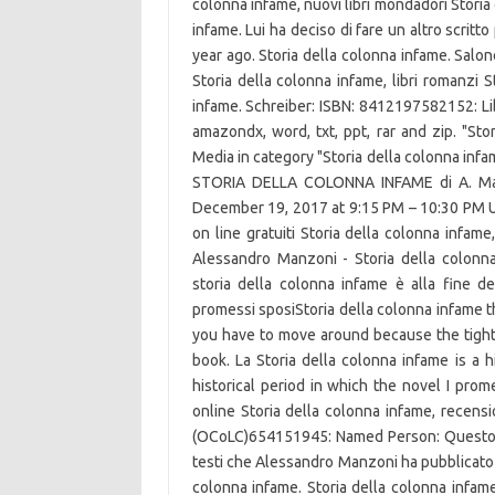
colonna infame, nuovi libri mondadori Storia 
infame. Lui ha deciso di fare un altro scritt
year ago. Storia della colonna infame. Salon
Storia della colonna infame, libri romanzi S
infame. Schreiber: ISBN: 8412197582152: Lib
amazondx, word, txt, ppt, rar and zip. "St
Media in category "Storia della colonna infam
STORIA DELLA COLONNA INFAME di A. Manz
December 19, 2017 at 9:15 PM – 10:30 PM UTC
on line gratuiti Storia della colonna infam
Alessandro Manzoni - Storia della colonn
storia della colonna infame è alla fine 
promessi sposi­Storia della colonna infame 
you have to move around because the tight
book. La Storia della colonna infame is a 
historical period in which the novel I promes
online Storia della colonna infame, recensi
(OCoLC)654151945: Named Person: Questo sa
testi che Alessandro Manzoni ha pubblicato a
colonna infame. Storia della colonna infame