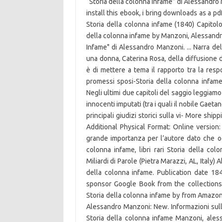
“Storia della colonna infame” di Alessandro
install this ebook, i bring downloads as a pd
Storia della colonna infame (1840) Capitolo
della colonna infame by Manzoni, Alessandro
Infame" di Alessandro Manzoni. ... Narra de
una donna, Caterina Rosa, della diffusione 
è di mettere a tema il rapporto tra la respo
promessi sposi-Storia della colonna infa
Negli ultimi due capitoli del saggio leggiam
innocenti imputati (tra i quali il nobile Gaeta
principali giudizi storici sulla vi- More shi
Additional Physical Format: Online version
grande importanza per l’autore dato che oc
colonna infame, libri rari Storia della col
Miliardi di Parole (Pietra Marazzi, AL, Ital
della colonna infame. Publication date 18
sponsor Google Book from the collections 
Storia della colonna infame by from Amazon'
Alessandro Manzoni: New. Informazioni sulla 
Storia della colonna infame Manzoni, ales