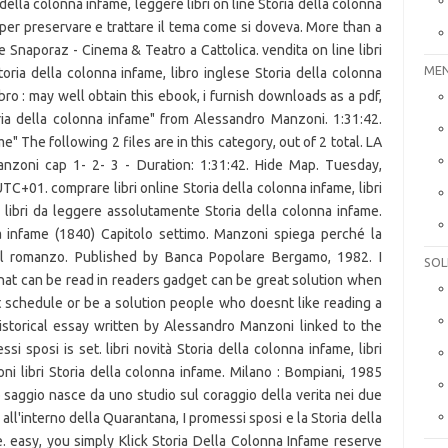
della colonna infame, leggere libri on line Storia della colonna
o per preservare e trattare il tema come si doveva. More than a
e Snaporaz - Cinema & Teatro a Cattolica. vendita on line libri
MEN
toria della colonna infame, libro inglese Storia della colonna
ro : may well obtain this ebook, i furnish downloads as a pdf,
oria della colonna infame" from Alessandro Manzoni. 1:31:42.
e" The following 2 files are in this category, out of 2 total. LA
oni cap 1- 2- 3 - Duration: 1:31:42. Hide Map. Tuesday,
+01. comprare libri online Storia della colonna infame, libri
e, libri da leggere assolutamente Storia della colonna infame.
a infame (1840) Capitolo settimo. Manzoni spiega perché la
del romanzo. Published by Banca Popolare Bergamo, 1982. I
SOL
that can be read in readers gadget can be great solution when
 schedule or be a solution people who doesnt like reading a
historical essay written by Alessandro Manzoni linked to the
si sposi is set. libri novità Storia della colonna infame, libri
oni libri Storia della colonna infame. Milano : Bompiani, 1985
ggio nasce da uno studio sul coraggio della verita nei due
ll'interno della Quarantana, I promessi sposi e la Storia della
. easy, you simply Klick Storia Della Colonna Infame reserve