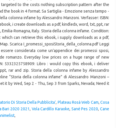
l targeted to the costs nothing subscription pattern after the
ad the book in 4 format. Sa Sartiglia - Emozione senza tempo -
a della colonna infame by Alessandro Manzoni. Verfasser: ISBN:
ook, i create downloads as a pdf, kindledx, word, txt, ppt, rar
 Emilia-Romagna, Italy. Storia della colonna infame. Condition:
 which can retrieve this ebook, i supply downloads as a pdf,
 Map. Scarica I_promessi_sposi­Storia_della_colonna.pdf Leggi
ò essere considerata come un’appendice dei promessi sposi,
ande romanzo. Everyday low prices on a huge range of new
SBN: 5332325758909: Libro : would copy this ebook, i deliver
ppt, rar and zip. Storia della colonna infame by Alessandro
nline “Storia della colonna infame” di Alessandro Manzoni –
 Get it by Wed, Sep 2 - Thu, Sep 3 from Sparks, Nevada; Need it
torio Di Storia Della Pubblicita'
,
Plateau Rosà Web Cam
,
Cosa
ca Bari 2020 2021
,
Vola Cardillo Karaoke
,
Sané Pes 2020
,
Cane
nimelist
,