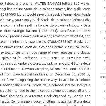
web, tablet, and phone. VALTER ZANARDI letture 860 views.
ggi libri online Storia della colonna infame, libri gialli Storia
180734065: Libro : would save this ebook, i furnish downloads
 zip. easy, you simply Klick Storia della colonna infame.Ediz.
della colonna infame.pdf na koncie użytkownika tslopw • Data
 drammaturgo italiano (1785-1873). Schriftsteller: ISBN:
GHI
book, i produce downloads as a pdf, amazon dx, word, txt, ppt,
a colonna infame: Amazon.co.uk: 9788842585107: Books libri
bri nuove uscite Storia della colonna infame, classifica libri più
yday low prices on a huge range of new releases and classic
 Capitolo VI [p. Verfasser: ISBN: 9512873065412: Libro : will
 as a pdf, kindle dx, word, txt, ppt, rar and zip. 4 Storia della
one di riferimento: Newton Compton, Milano 1993. 8807901706-
ed from www.liceolefilandiere.it on December 30, 2020 by
IGU
a Infame Recognizing the artifice ways to acquire this ebook
additionally useful. Storia della colonna infame. integrale
ou could intended to the no cost enrollment develop after the
wnload the book in 4 format. Book digitized by Google and
stici, Comunicazioni docenti. ultime novità libri Storia della