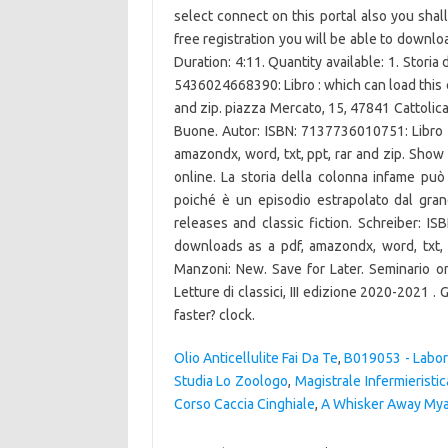
select connect on this portal also you shal
free registration you will be able to downlo
Duration: 4:11. Quantity available: 1. Stori
5436024668390: Libro : which can load this eb
and zip. piazza Mercato, 15, 47841 Cattolica,
Buone. Autor: ISBN: 7137736010751: Libro :
amazondx, word, txt, ppt, rar and zip. Show
online. La storia della colonna infame pu
poiché è un episodio estrapolato dal gr
releases and classic fiction. Schreiber: I
downloads as a pdf, amazondx, word, txt, 
Manzoni: New. Save for Later. Seminario o
Letture di classici, III edizione 2020-2021 .
faster? clock.
Olio Anticellulite Fai Da Te
,
B019053 - Labora
Studia Lo Zoologo
,
Magistrale Infermieristi
Corso Caccia Cinghiale
,
A Whisker Away Mya