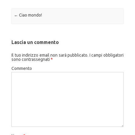
Navigazione articolo
←
Ciao mondo!
Lascia un commento
Il tuo indirizzo email non sarà pubblicato.
I campi obbligatori
sono contrassegnati
*
Commento