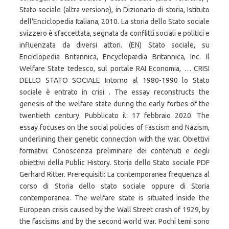
Stato sociale (altra versione), in Dizionario di storia, Istituto
dell'Enciclopedia Italiana, 2010. La storia dello Stato sociale
svizzero è sfaccettata, segnata da conflitti sociali e politici e
influenzata da diversi attori. (EN) Stato sociale, su
Enciclopedia Britannica, Encyclopædia Britannica, Inc. Il
Welfare State tedesco, sul portale RAI Economia, … CRISI
DELLO STATO SOCIALE Intorno al 1980-1990 lo Stato
sociale è entrato in crisi . The essay reconstructs the
genesis of the welfare state during the early forties of the
twentieth century. Pubblicato il: 17 febbraio 2020. The
essay focuses on the social policies of Fascism and Nazism,
underlining their genetic connection with the war. Obiettivi
formativi: Conoscenza preliminare dei contenuti e degli
obiettivi della Public History. Storia dello Stato sociale PDF
Gerhard Ritter. Prerequisiti: La contemporanea frequenza al
corso di Storia dello stato sociale oppure di Storia
contemporanea. The welfare state is situated inside the
European crisis caused by the Wall Street crash of 1929, by
the fascisms and by the second world war. Pochi temi sono