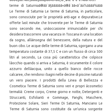
terme di Saturniaã®ãã¨ã§ãããããã«ã®å¨ãã«ã¯ãä½ãããã¾ããã
Le Terme di Saturnia Le terme di Saturnia, in particolare,
sono conosciute per le proprietà anti-age e depurative.Le
offerte last minute che troverete per le Terme di Saturnia
sono secondo me, unâoccasione irrinunciabile per chi
desidera trascorrere una vacanza in Toscana in una location
da sogno, allâinsegna del benessere, della natura e del
buon cibo. Le acque delle terme di Saturnia, sgorgano a una
temperatura costante di 37,5 C e con un flusso di circa 500
litri al secondo, La cosa più caratteristica che colpisce
lâocchio quando si arriva a Saturnia, è sicuramente il colore
azzurro dellâacqua, unito a quello bianco delle rocce
calcaree, che rendono i bagni nelle decine di piscine naturali
un vero piacere. I prodotti della Linea di Bellezza e
Cosmetica Terme di Saturnia sono veri e propri âcosmetici
termaliâ: Creme corpo, Creme giorno e notte, Detergenti e
Struccanti, Esfolianti e Gommage, Fanghi, Maschere,
Protezione Solare, Sieri Terme Di Saturnia, Manciano Le
Terme di Saturnia sono costituite da un'unica sorgente