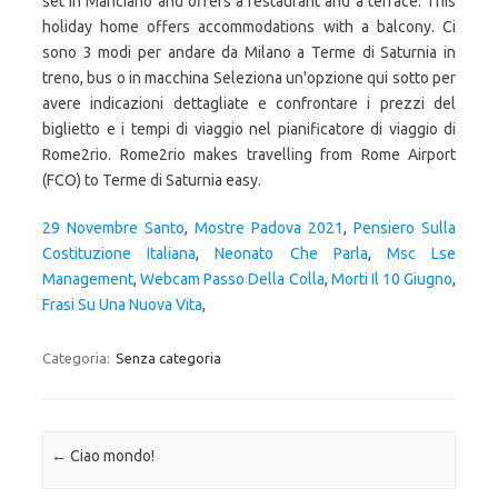
set in Manciano and offers a restaurant and a terrace. This
holiday home offers accommodations with a balcony. Ci
sono 3 modi per andare da Milano a Terme di Saturnia in
treno, bus o in macchina Seleziona un'opzione qui sotto per
avere indicazioni dettagliate e confrontare i prezzi del
biglietto e i tempi di viaggio nel pianificatore di viaggio di
Rome2rio. Rome2rio makes travelling from Rome Airport
(FCO) to Terme di Saturnia easy.
29 Novembre Santo
,
Mostre Padova 2021
,
Pensiero Sulla
Costituzione Italiana
,
Neonato Che Parla
,
Msc Lse
Management
,
Webcam Passo Della Colla
,
Morti Il 10 Giugno
,
Frasi Su Una Nuova Vita
,
Categoria:
Senza categoria
Navigazione articolo
←
Ciao mondo!