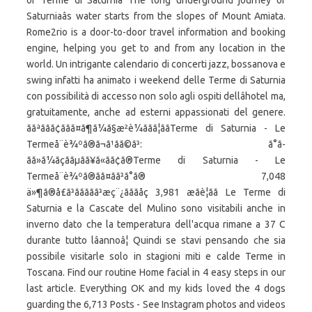
of Terme di Saturnia The long underground journey of
Saturniaâs water starts from the slopes of Mount Amiata.
Rome2rio is a door-to-door travel information and booking
engine, helping you get to and from any location in the
world. Un intrigante calendario di concerti jazz, bossanova e
swing infatti ha animato i weekend delle Terme di Saturnia
con possibilità di accesso non solo agli ospiti dellâhotel ma,
gratuitamente, anche ad esterni appassionati del genere.
ããªããã¢ããã¤ã¶ã¼ã§æ²è¼ããã¦ããTerme di Saturnia - Le
Termeå¨è¾ºã®ã¬ã¹ãã©ã³: ã°ã­
ãã»ã¼ãçããµãã¥ã«ãã¢ã®Terme di Saturnia - Le
Termeå¨è¾ºã®ãã¤ãã³ã°ã® 7,048
ä»¶ã®å£ã³ããããã³æç¨¿ãããåç 3,981 æãè¦ãã Le Terme di
Saturnia e la Cascate del Mulino sono visitabili anche in
inverno dato che la temperatura dell'acqua rimane a 37 C
durante tutto lâannoâ¦ Quindi se stavi pensando che sia
possibile visitarle solo in stagioni miti e calde Terme in
Toscana. Find our routine Home facial in 4 easy steps in our
last article. Everything OK and my kids loved the 4 dogs
guarding the 6,713 Posts - See Instagram photos and videos