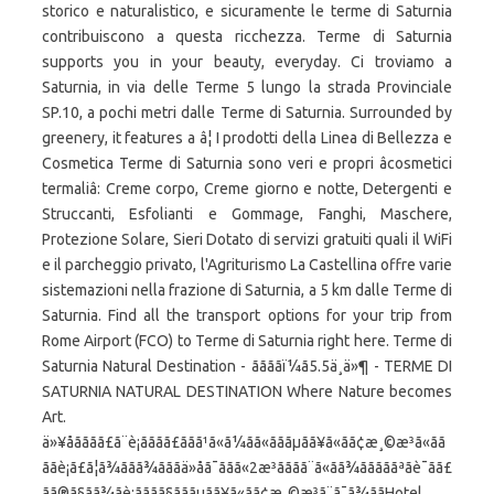
storico e naturalistico, e sicuramente le terme di Saturnia
contribuiscono a questa ricchezza. Terme di Saturnia
supports you in your beauty, everyday. Ci troviamo a
Saturnia, in via delle Terme 5 lungo la strada Provinciale
SP.10, a pochi metri dalle Terme di Saturnia. Surrounded by
greenery, it features a â¦ I prodotti della Linea di Bellezza e
Cosmetica Terme di Saturnia sono veri e propri âcosmetici
termaliâ: Creme corpo, Creme giorno e notte, Detergenti e
Struccanti, Esfolianti e Gommage, Fanghi, Maschere,
Protezione Solare, Sieri Dotato di servizi gratuiti quali il WiFi
e il parcheggio privato, l'Agriturismo La Castellina offre varie
sistemazioni nella frazione di Saturnia, a 5 km dalle Terme di
Saturnia. Find all the transport options for your trip from
Rome Airport (FCO) to Terme di Saturnia right here. Terme di
Saturnia Natural Destination - ãããã­ï¼ã5.5ä¸ä»¶ - TERME DI
SATURNIA NATURAL DESTINATION Where Nature becomes
Art.
ä»¥åãããã£ã¨è¡ãããã£ããã¹ã«ã¼ãã«ãããµãã¥ã«ãã¢æ¸©æ³ã«ãã
ããè¡ã£ã¦ã¾ããã¾ãããä»åã¯ããã«2æ³ãããã¨ã«ãã¾ãããããªãè¯ãã£
ãã®ã§ãã¾ãè¡ãããã§ãããµãã¥ã«ãã¢æ¸©æ³ã¨ã¯ã¾ããHotel