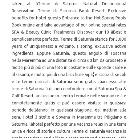
taken at âTerme di Saturnia Natural Destinationâ
Reservation Terme di Saturnia Book Resort Exclusive
benefits for hotel guests Entrance to the Hot Spring Pools
Book online and take advantage of our online special rates
SPA & Beauty Clinic Treatments Discover our 10 âBest è
semplicemente perfetto. Terme di Saturnia stands for 3,000
years of uniqueness: a volcano, a spring, exclusive active
ingredients. Eppure Saturnia, questo angolo di Toscana
nella Maremma ad una distanza di circa 60 km da Grosseto è
molto più di più di una foto in costume sulle sponde calde e
rilassanti, è molto più di una brochure vipâ¦ è storia di secoli
e Le terme naturali di Saturnia sono gratis Lâaccesso alle
terme di Saturnia â da non confondere con il Saturnia Spa &
Golf Resort, un lussuoso centro termale nelle vicinanze â è
completamente gratis e può essere visitato in qualsiasi
periodo dellâanno, in qualsiasi stagione, dal mattino alla
sera. Hotel 3 stelle a Sovana in Maremma tra Pitigliano e
Saturnia, lâhotel perfetto per una vacanza relax in una terra
unica e ricca di storia e cultura Terme di saturnia vacanze is