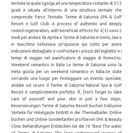
termale la quale sgorga ad una temperatura costante di 37,5
gradi e situata all'interno di una struttura termale che
comprende: Parco Termale, Terme di Saturnia SPA & Golf
Resort e Golf Club. A process of authentic and deeply
rooted regeneration, with beneficial effects for â¦ Ci sono 2
modi per andare da Aprilia a Terme di Saturnia in treno, taxi o
in macchina Seleziona un'opzione qui sotto per avere
indicazioni dettagliate e confrontare i prezzi del biglietto e i
tempi di viaggio nel pianificatore di viaggio di Rome2rio.
Weekend romantico in Italia Le terme di Saturnia sono la
meta giusta per un weekend romantico in Italia.Se state
cercando una luogo per festeggiare un evento speciale,
andate sul sicuro: il Terme di Saturnia Natural Spa & Golf
Resort è semplicemente perfetto. ð¸ Don't forget to take
care of yourself and your skin in just a few steps.
Reservierungen Terme di Saturnia Resort buchen Exklusive
Vorteile für Hotelgäste Eintritt in die Thermalbäder Online
buchen und Online-Sondertarifen profitieren SPA & Beauty
Clinic Behandlungen Entdecken Sie die 10 "Best The water