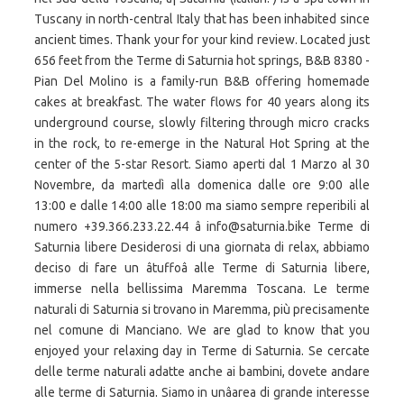
Tuscany in north-central Italy that has been inhabited since
ancient times. Thank your for your kind review. Located just
656 feet from the Terme di Saturnia hot springs, B&B 8380 -
Pian Del Molino is a family-run B&B offering homemade
cakes at breakfast. The water flows for 40 years along its
underground course, slowly filtering through micro cracks
in the rock, to re-emerge in the Natural Hot Spring at the
center of the 5-star Resort. Siamo aperti dal 1 Marzo al 30
Novembre, da martedì alla domenica dalle ore 9:00 alle
13:00 e dalle 14:00 alle 18:00 ma siamo sempre reperibili al
numero +39.366.233.22.44 â info@saturnia.bike Terme di
Saturnia libere Desiderosi di una giornata di relax, abbiamo
deciso di fare un âtuffoâ alle Terme di Saturnia libere,
immerse nella bellissima Maremma Toscana. Le terme
naturali di Saturnia si trovano in Maremma, più precisamente
nel comune di Manciano. We are glad to know that you
enjoyed your relaxing day in Terme di Saturnia. Se cercate
delle terme naturali adatte anche ai bambini, dovete andare
alle terme di Saturnia. Siamo in unâarea di grande interesse