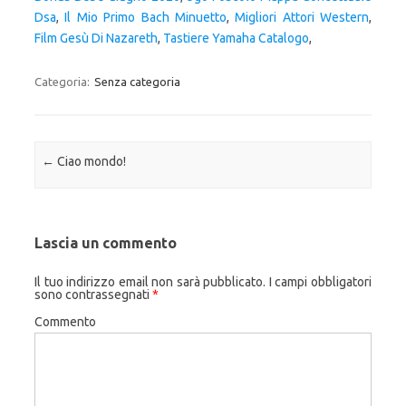
Dsa
,
Il Mio Primo Bach Minuetto
,
Migliori Attori Western
,
Film Gesù Di Nazareth
,
Tastiere Yamaha Catalogo
,
Categoria:
Senza categoria
Navigazione articolo
←
Ciao mondo!
Lascia un commento
Il tuo indirizzo email non sarà pubblicato.
I campi obbligatori
sono contrassegnati
*
Commento