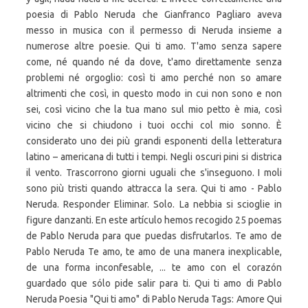
poesia di Pablo Neruda che Gianfranco Pagliaro aveva
messo in musica con il permesso di Neruda insieme a
numerose altre poesie. Qui ti amo. T'amo senza sapere
come, né quando né da dove, t'amo direttamente senza
problemi né orgoglio: così ti amo perché non so amare
altrimenti che così, in questo modo in cui non sono e non
sei, così vicino che la tua mano sul mio petto è mia, così
vicino che si chiudono i tuoi occhi col mio sonno. È
considerato uno dei più grandi esponenti della letteratura
latino – americana di tutti i tempi. Negli oscuri pini si districa
il vento. Trascorrono giorni uguali che s'inseguono. I moli
sono più tristi quando attracca la sera. Qui ti amo - Pablo
Neruda. Responder Eliminar. Solo. La nebbia si scioglie in
figure danzanti. En este artículo hemos recogido 25 poemas
de Pablo Neruda para que puedas disfrutarlos. Te amo de
Pablo Neruda Te amo, te amo de una manera inexplicable,
de una forma inconfesable, ... te amo con el corazón
guardado que sólo pide salir para ti. Qui ti amo di Pablo
Neruda Poesia "Qui ti amo" di Pablo Neruda Tags: Amore Qui