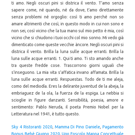
ti amo. Negli oscuri pini si districa il vento. T'amo senza
sapere come, né quando, né da dove, t'amo direttamente
senza problemi né orgoglio: così ti amo perché non so
amare altrimenti che così, in questo modo in cui non sono e
non sei, così vicino che la tua mano sul mio petto è mia, così
vicino che si chiudono i tuoi occhi col mio sonno. Mi vedo già
dimenticato come queste vecchie àncore. Negli oscuri pini si
districa il vento. Brilla la luna sulle acque erranti. Brilla la
luna sulle acque erranti. 1. Qui ti amo. Ti sto amando anche
tra queste fredde cose. Trascorrono giorni uguali che
s'inseguono. La mia vita s'affatica invano affamata. Brilla la
luna sulle acque erranti. Respuestas. Todo de ti me aleja,
como del mediodía. Eres la delirante juventud de la abeja, la
embriaguez de la ola, la fuerza de la espiga. La nebbia si
scioglie in figure danzanti. Sensibilità, poesia, amore e
sentimento: Pablo Neruda, il poeta Premio Nobel per la
Letteratura nel 1941, è tutto questo.
Sky 4 Ristoranti 2020
,
Mamma Di Pino Daniele
,
Pagamento
Bonus Bebè Giugno 2020
,
Ugo Foscolo Mappa Concettuale