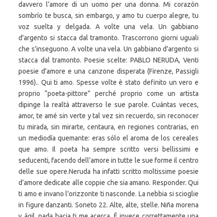
davvero l’amore di un uomo per una donna. Mi corazón
sombrío te busca, sin embargo, y amo tu cuerpo alegre, tu
voz suelta y delgada. A volte una vela. Un gabbiano
d'argento si stacca dal tramonto. Trascorrono giorni uguali
che s'inseguono. A volte una vela. Un gabbiano d'argento si
stacca dal tramonto. Poesie scelte: PABLO NERUDA, Venti
poesie d'amore e una canzone disperata (Firenze, Passigli
1996).. Qui ti amo. Spesse volte è stato definito un vero e
proprio “poeta-pittore” perché proprio come un artista
dipinge la realtà attraverso le sue parole. Cuántas veces,
amor, te amé sin verte y tal vez sin recuerdo, sin reconocer
tu mirada, sin mirarte, centaura, en regiones contrarias, en
un mediodía quemante: eras sólo el aroma de los cereales
que amo. Il poeta ha sempre scritto versi bellissimi e
seducenti, facendo dell’amore in tutte le sue forme il centro
delle sue opere.Neruda ha infatti scritto moltissime poesie
d’amore dedicate alle coppie che sia amano. Responder. Qui
ti amo e invano l'orizzonte ti nasconde. La nebbia si scioglie
in figure danzanti. Soneto 22. Alte, alte, stelle. Niña morena
y ágil, nada hacia ti me acerca. È invece correttamente una