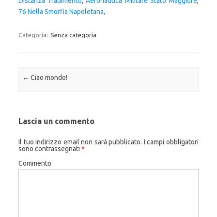
Distanza Tradimento
,
Aeronautica Militare Stato Maggiore
,
76 Nella Smorfia Napoletana
,
Categoria:
Senza categoria
Navigazione articolo
←
Ciao mondo!
Lascia un commento
Il tuo indirizzo email non sarà pubblicato.
I campi obbligatori
sono contrassegnati
*
Commento