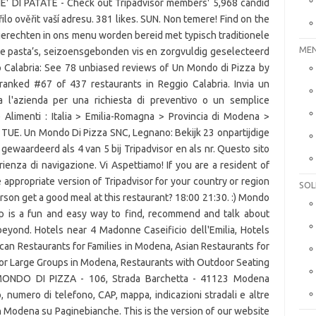
HE' DI PATATE - Check out Tripadvisor members' 5,968 candid
o ověřit vaší adresu. 381 likes. SUN. Non temere! Find on the
e gerechten in ons menu worden bereid met typisch traditionele
MEN
te pasta’s, seizoensgebonden vis en zorgvuldig geselecteerd
o Calabria: See 78 unbiased reviews of Un Mondo di Pizza by
 ranked #67 of 437 restaurants in Reggio Calabria. Invia un
l'azienda per una richiesta di preventivo o un semplice
 Alimenti : Italia > Emilia-Romagna > Provincia di Modena >
TUE. Un Mondo Di Pizza SNC, Legnano: Bekijk 23 onpartijdige
waardeerd als 4 van 5 bij Tripadvisor en als nr. Questo sito
erienza di navigazione. Vi Aspettiamo! If you are a resident of
 appropriate version of Tripadvisor for your country or region
SOL
son get a good meal at this restaurant? 18:00 21:30. :) Mondo
elp is a fun and easy way to find, recommend and talk about
beyond. Hotels near 4 Madonne Caseificio dell'Emilia, Hotels
can Restaurants for Families in Modena, Asian Restaurants for
or Large Groups in Modena, Restaurants with Outdoor Seating
 MONDO DI PIZZA - 106, Strada Barchetta - 41123 Modena
 numero di telefono, CAP, mappa, indicazioni stradali e altre
 Modena su Paginebianche. This is the version of our website