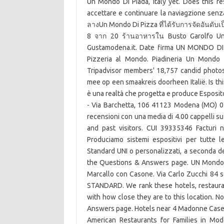
Un Mondo Di Piada, Italy yet. Does this re
accettare e continuare la naviagzione senza 
ลางUn Mondo Di Pizza ที่ได้รับการจัดอันดับเป็
8 จาก 20 ร้านอาหารใน Busto Garolfo Un
Gustamodena.it. Date firma UN MONDO DI P
Pizzeria al Mondo. Piadineria Un Mondo 
Tripadvisor members' 18,757 candid photos
mee op een smaakreis doorheen Italië. Is th
è una realtà che progetta e produce Esposit
- Via Barchetta, 106 41123 Modena (MO) 0
recensioni con una media di 4.00 cappelli s
and past visitors. CUI 39335346 Facturi ne
Produciamo sistemi espositivi per tutte l
Standard UNI o personalizzati, a seconda de
the Questions & Answers page. UN Mondo d
Marcallo con Casone. Via Carlo Zucchi 84 s
STANDARD. We rank these hotels, restaura
with how close they are to this location. N
Answers page. Hotels near 4 Madonne Caseifi
American Restaurants for Families in Mo