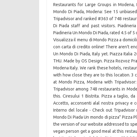
Restaurants for Large Groups in Modena, 
Mondo Di Piada, Modena: See 15 unbiased 
Tripadvisor and ranked #363 of 748 restau
Di Piada staff and past visitors. Piadin
Piadineria Un Mondo Di Piada, rated 4.5 of 
Visualizza il menu di Mondo Pizza a domicil
con carta di credito online! There aren't en
Un Mondo Di Piada, Italy yet. Piazza Itali
THU. Made by OS Design. Pizza Rozvoz Praha
Modena Italy. We rank these hotels, restau
with how close they are to this location. 3
at Mondo Pizza, Modena with Tripadvisor
Tripadvisor among 748 restaurants in Moden
this. Ciresului 1 Bistrita. Pizza a taglio,
Accetto, acconsenti alal nostra privacy e 
Interno del locale - Check out Tripadviso
Mondo Di Piada Un mondo di pizza" Pizza Place
the version of our website addressed to spe
vegan person get a good meal at this restau