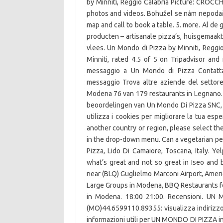
by Minniti, Reggio Calabria Picture: CROCC
photos and videos. Bohužel se nám nepodařil
map and call to book a table. 5. more. Al d
producten – artisanale pizza’s, huisgemaak
vlees. Un Mondo di Pizza by Minniti, Reggi
Minniti, rated 4.5 of 5 on Tripadvisor and
messaggio a Un Mondo di Pizza Contatta 
messaggio Trova altre aziende del settore
Modena 76 van 179 restaurants in Legnano. 
beoordelingen van Un Mondo Di Pizza SNC, ge
utilizza i cookies per migliorare la tua esp
another country or region, please select the
in the drop-down menu. Can a vegetarian per
Pizza, Lido Di Camaiore, Toscana, Italy. Y
what’s great and not so great in Iseo and 
near (BLQ) Guglielmo Marconi Airport, Ameri
Large Groups in Modena, BBQ Restaurants f
in Modena. 18:00 21:00. Recensioni. UN
(MO)44.6599110.89355: visualizza indirizzo,
informazioni utili per UN MONDO DI PIZZA in