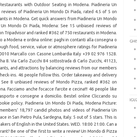
Restaurants with Outdoor Seating in Modena. Piadineria Un
reviews of Piadineria Un Mondo Di Piada, rated 4.5 of 5 on
rants in Modena. Get quick answers from Piadineria Un Mondo
eria Un Mondo Di Piada, Modena: See 15 unbiased reviews of
5 on Tripadvisor and ranked #362 of 750 restaurants in Modena.
io a Modena e ordina online: paghi in contanti alla consegna o
GHI
ough food, service, value or atmosphere ratings for Piadineria
a 20010 Marcallo con Casone Lombardia Italy +39 02 976 1528.
 8. Via Carlo Zucchi 84 sottostrada di Carlo Zucchi, 41123,
rants, and attractions by balancing reviews from our members
 check-ins. 46 people follow this. Order takeaway and delivery
: See 8 unbiased reviews of Mondo Pizza, ranked #362 on
a. Facciamo anche focacce farcite e cecina!!! 46 people like
 da asporto e consegne a domicilio. Bestel online Cliccando su
IGU
cookie policy. Piadineria Un Mondo Di Piada, Modena Picture:
r members' 18,797 candid photos and videos of Piadineria Un
 in San Pietro Pula, Sardegna, Italy. 5 out of 5 stars. This is
akers of English in the United States. WED. 18:00 21:00. Can a
rant? Be one of the first to write a review! Un Mondo di Pizza