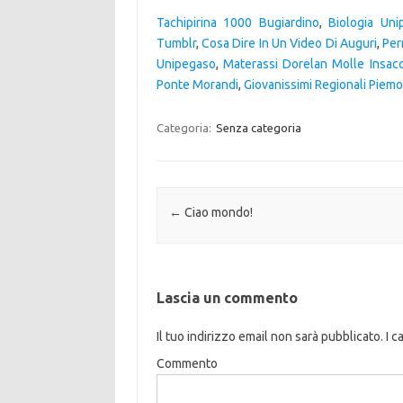
Tachipirina 1000 Bugiardino
,
Biologia Uni
Tumblr
,
Cosa Dire In Un Video Di Auguri
,
Per
Unipegaso
,
Materassi Dorelan Molle Insacc
Ponte Morandi
,
Giovanissimi Regionali Piem
Categoria:
Senza categoria
Navigazione articolo
←
Ciao mondo!
Lascia un commento
Il tuo indirizzo email non sarà pubblicato.
I c
Commento