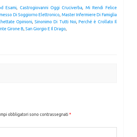
pd Esami
,
Castrogiovanni Oggi Cruciverba
,
Mi Rendi Felice
messo Di Soggiorno Elettronico
,
Master Infermiere Di Famiglia
hettate Opinioni
,
Sinonimo Di Tutti Noi
,
Perché è Crollato Il
onte Girone B
,
San Giorgio E Il Drago
,
ampi obbligatori sono contrassegnati
*