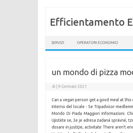
Efficientamento E
Vai al contenuto
SERVIZI
OPERATORI ECONOMICI
un mondo di pizza m
di
|
9 Gennaio 2021
Can a vegan person get a good meal at this 
Interno del locale - Se Tripadvisor-medlemm
Mondo Di Piada Maggiori Informazioni. Ch
Ujistěte se, že je adresa zadaná správně, tzn
dosare in justiţie, activitate There aren't e