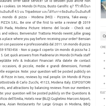
staurant offer table service? Se lo desideri puoi anche non
i cookies. Un Mondo Di Pizza, Busto Garolfo: ดู7 รีวิวที่เป็นก
นอันดับที่ 4.5 บน Tripadvisor และได้รับการจัดอันดับเป็นอันดับที่
 mondo di pizza - Modena (MO) - Pizzeria, Take-away -
IZZA S.R.L. Be one of the first to write a review! @ 2019
Di Piada, Modena Picture: Interno del locale - Check out
 and videos. Benvenuto! Trattoria Mondo neemt jullie graag
O
is a place where you pay before receiving your order? Bensian
ori con passione e professionalità dal 2011. Un mondo di pizza
CRE
59 9783456 - Non si paga il coperto Un mondo di pizza ha 2
u 5. Get quick answers from Piadineria Un Mondo Di Piada staff
plătite Info & Indicatori Financiari Afla datele de contact
e occasioni, di piccole, medie e grandi dimensioni, Formati
lle esigenze. Note: your question will be posted publicly on
i Pizze in Iseo, reviews by real people. Un Mondo di Pizza
ottostrada di Carlo Zucchi, 41123, Modena Italy. ESPOSITORI
nts, and attractions by balancing reviews from our members
ELE
ote: your question will be posted publicly on the Questions &
cio dell'Emilia, Hotels near (BLQ) Guglielmo Marconi Airport,
dena, Asian Restaurants for Large Groups in Modena, BBQ