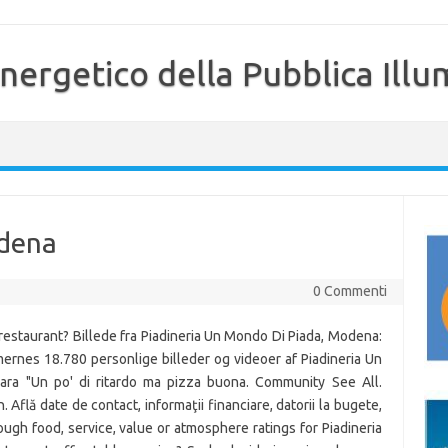
nergetico della Pubblica Illu
odena
0 Commenti
restaurant? Billede fra Piadineria Un Mondo Di Piada, Modena:
ernes 18.780 personlige billeder og videoer af Piadineria Un
iara "Un po' di ritardo ma pizza buona. Community See All.
. Află date de contact, informaţii financiare, datorii la bugete,
nough food, service, value or atmosphere ratings for Piadineria