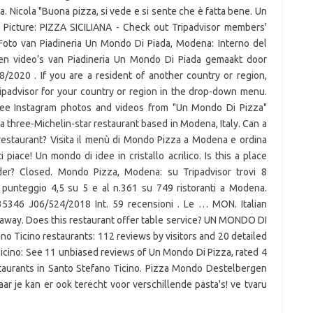
a. Nicola "Buona pizza, si vede e si sente che è fatta bene. Un
a Picture: PIZZA SICILIANA - Check out Tripadvisor members'
 Foto van Piadineria Un Mondo Di Piada, Modena: Interno del
s en video’s van Piadineria Un Mondo Di Piada gemaakt door
8/2020 . If you are a resident of another country or region,
ripadvisor for your country or region in the drop-down menu.
See Instagram photos and videos from "Un Mondo Di Pizza"
three-Michelin-star restaurant based in Modena, Italy. Can a
restaurant? Visita il menù di Mondo Pizza a Modena e ordina
 piace! Un mondo di idee in cristallo acrilico. Is this a place
er? Closed. Mondo Pizza, Modena: su Tripadvisor trovi 8
 punteggio 4,5 su 5 e al n.361 su 749 ristoranti a Modena.
35346 J06/524/2018 Int. 59 recensioni . Le … MON. Italian
s away. Does this restaurant offer table service? UN MONDO DI
o Ticino restaurants: 112 reviews by visitors and 20 detailed
icino: See 11 unbiased reviews of Un Mondo Di Pizza, rated 4
staurants in Santo Stefano Ticino. Pizza Mondo Destelbergen
ar je kan er ook terecht voor verschillende pasta's! ve tvaru