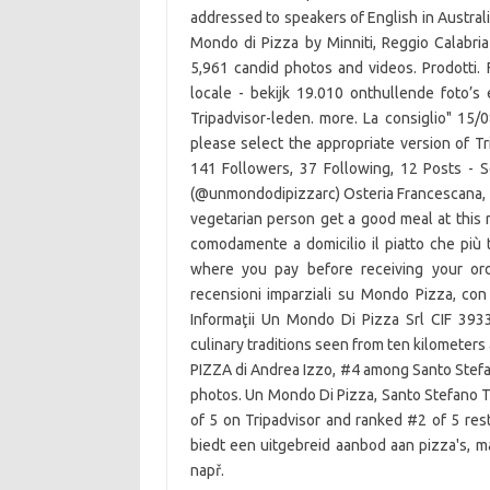
addressed to speakers of English in Australi
Mondo di Pizza by Minniti, Reggio Calabri
5,961 candid photos and videos. Prodotti.
locale - bekijk 19.010 onthullende foto’
Tripadvisor-leden. more. La consiglio" 15/0
please select the appropriate version of T
141 Followers, 37 Following, 12 Posts - 
(@unmondodipizzarc) Osteria Francescana, a 
vegetarian person get a good meal at this 
comodamente a domicilio il piatto che più ti
where you pay before receiving your ord
recensioni imparziali su Mondo Pizza, con
Informaţii Un Mondo Di Pizza Srl CIF 393
culinary traditions seen from ten kilometer
PIZZA di Andrea Izzo, #4 among Santo Stefan
photos. Un Mondo Di Pizza, Santo Stefano T
of 5 on Tripadvisor and ranked #2 of 5 re
biedt een uitgebreid aanbod aan pizza's, ma
např.