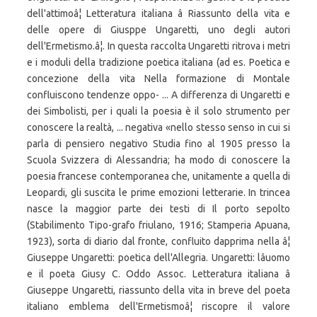
dell'attimoâ¦ Letteratura italiana â Riassunto della vita e
delle opere di Giusppe Ungaretti, uno degli autori
dell'Ermetismo.â¦. In questa raccolta Ungaretti ritrova i metri
e i moduli della tradizione poetica italiana (ad es. Poetica e
concezione della vita Nella formazione di Montale
confluiscono tendenze oppo- ... A differenza di Ungaretti e
dei Simbolisti, per i quali la poesia è il solo strumento per
conoscere la realtà, ... negativa «nello stesso senso in cui si
parla di pensiero negativo Studia fino al 1905 presso la
Scuola Svizzera di Alessandria; ha modo di conoscere la
poesia francese contemporanea che, unitamente a quella di
Leopardi, gli suscita le prime emozioni letterarie. In trincea
nasce la maggior parte dei testi di Il porto sepolto
(Stabilimento Tipo-grafo friulano, 1916; Stamperia Apuana,
1923), sorta di diario dal fronte, confluito dapprima nella â¦
Giuseppe Ungaretti: poetica dell'Allegria. Ungaretti: lâuomo
e il poeta Giusy C. Oddo Assoc. Letteratura italiana â
Giuseppe Ungaretti, riassunto della vita in breve del poeta
italiano emblema dell'Ermetismoâ¦ riscopre il valore