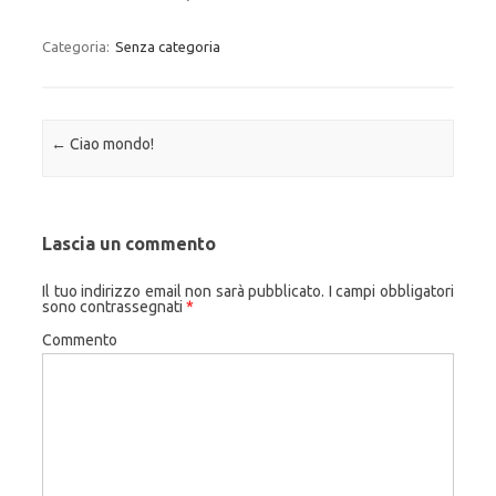
Categoria:
Senza categoria
Navigazione articolo
←
Ciao mondo!
Lascia un commento
Il tuo indirizzo email non sarà pubblicato.
I campi obbligatori
sono contrassegnati
*
Commento