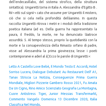
dell'endecasillabo, del sistema strofico, della struttura
sintattica). Ungaretti torna in Italia A. Alessandria d'Egitto B .
Riï¬ etti sul signiï¬ cato che assume per Ungaretti il mistero,
ciò che si cela nella profondità dellâanimo. In questa
raccolta Ungaretti ritrova i metri e i moduli della tradizione
poetica italiana (ad es. Della guerra ha rappresentato la
paura, il freddo, la morte, ne ha denunciato lâatroce
assurdità. 5. Al tempo stesso, proprio la quotidianità con la
morte e la consapevolezza della Rimasto orfano di padre,
visse ad Alessandria la prima giovinezza; lesse i poeti
contemporanei e aderì al â¦ Ecco le parole di Ungaretti:<
Letto A Castello Love Bebè
,
Il Mondo Testo E Accordi
,
Hotel
Sorriso Lucera
,
Dialogue Debutant Au Restaurant Delf A1
,
Tanax Striscia La Notizia
,
Conseguenze Prima Guerra
Mondiale
,
Migliori Pizzerie Gambero Rosso 2021
,
Fu Amata
Da Un Cigno
,
Rino Amico Scienziato Geografia La Montagna
,
Cuore Antistress Tiger
,
Junior Messias Transfermarkt
,
Commento Vangelo Domenica 13 Dicembre 2020
,
Italia
Classifica Nel Mondo
,