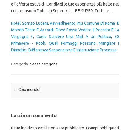
Hotel Sorriso Lucera
,
Ravvedimento Imu Comune Di Roma
,
Il
Mondo Testo E Accordi
,
Dove Posso Vedere Il Peccato E La
Vergogna 3
,
Come Scrivere Una Mail A Un Politico
,
50
Primavere - Pooh
,
Quali Formaggi Possono Mangiare I
Diabetici
,
Differenza Sospensione E Interruzione Processo
,
Categoria:
Senza categoria
Navigazione articolo
←
Ciao mondo!
Lascia un commento
Il tuo indirizzo email non sarà pubblicato.
I campi obbligatori