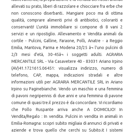
allevati su prato, liberi di razzolare e chiocciare fra erbe che
non conoscono diserbanti.. Mangiare poco ma di ottima
qualità, comprare alimenti privi di antibiotici, coloranti e
conservanti! L'unità immobiliare si compone di 8 vani 2
servizi e un ripostiglio. Allevamento e Vendita animali da
cortile - Pulcini, Galline, Faraone, Polli, Anatre - a Reggio
Emilia, Mantova, Parma e Modena 20/25 â¬ l'uno pulcini di
2/3 mesi d'età, 30-45â¬ i soggetti adulti. AGRARIA
MERCANTILE SRL - Via Casavetere 40 - 83031 Ariano Irpino
(AV)41.1721615.06451: visualizza indirizzo, numero di
telefono, CAP, mappa, indicazioni stradali e altre
informazioni utili per AGRARIA MERCANTILE SRL in Ariano
Irpino su Paginebianche. Vendo un maschio e una femmina
di pavoni negripennis di due anni e una femmina di pavone
comune di quasi tre.il prezzo é da concordare. Vi ricordiamo
che Pollo Ruspante arriva anche A DOMICILIO! In
Vendita/Regalo : In vendita. Pulcini in vendita in animali in
Emilia-Romagna: scopri subito migliaia di annunci di privati e
aziende e trova quello che cerchi su Subito.it I sistemi