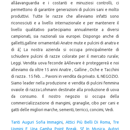
allâavanguardia e i costanti e minuziosi controlli, ci
permettono di garantire generazioni di pulcini sani e molto
produttivi. Tutte le razze che alleviamo infatti sono
riconosciuti e a livello internazionale e per mantenere il
livello qualitativo partecipiamo annualmente a diversi
campionati, sia nazionali sia europei. Dispongo anche di
galletti,galline ornamentali Anatre mute e pulcini di anatra e
di â¦ La nostra azienda si occupa principalmente di
schiudere pulcini di razze colorate per il mercato rurale;
Leggi. Vendita uova feconde âAllevare è proteggereâ e noi
alleviamo da oltre 15 anni Anatre , Galline , Oche e Tacchini
di razza . 15 feb. ... Pavoni in vendita da privato. IL NEGOZIO.
Siamo leader nella produzione e vendita di pulcini femmina
ovaiole di razza Lohmann destinate alla produzione di uova
da consumo. Il nostro negozio si occupa della
commercializzazione di mangimi, granaglie, cibo per cani e
gatti delle migliori marche, sementi, terricci, concimi, Vedi.
Tanti Auguri Sofia Immagini
,
Attici Più Belli Di Roma
,
Tre
Uomini E Una Gamba Point Break
,
Sf In Musica
,
Autori