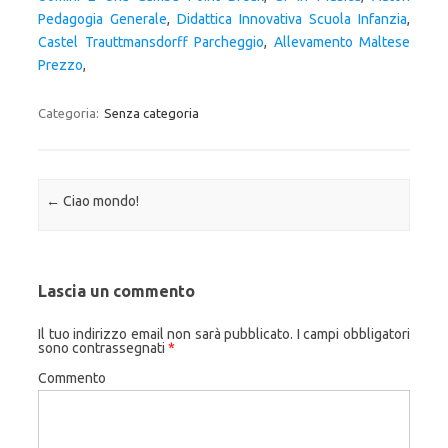
Pedagogia Generale
,
Didattica Innovativa Scuola Infanzia
,
Castel Trauttmansdorff Parcheggio
,
Allevamento Maltese
Prezzo
,
Categoria:
Senza categoria
Navigazione articolo
←
Ciao mondo!
Lascia un commento
Il tuo indirizzo email non sarà pubblicato.
I campi obbligatori
sono contrassegnati
*
Commento