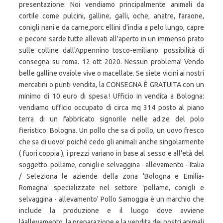
presentazione: Noi vendiamo principalmente animali da
cortile come pulcini, galline, galli, oche, anatre, faraone,
conigli nani e da carne,porc ellini d'india a pelo lungo, capre
e pecore sarde tutte allevati all'aperto in un immenso prato
sulle colline dall'Appennino tosco-emiliano. possibilità di
consegna su roma. 12 ott 2020. Nessun problema! Vendo
belle galline ovaiole vive o macellate. Se siete vicini ai nostri
mercatini o punti vendita, la CONSEGNA È GRATUITA con un
minimo di 10 euro di spesa.! Ufficio in vendita a Bologna:
vendiamo ufficio occupato di circa mq 314 posto al piano
terra di un fabbricato signorile nelle ad.ze del polo
fieristico. Bologna. Un pollo che sa di pollo, un uovo fresco
che sa di uovo! poiché cedo gli animali anche singolarmente
( fuori coppia ), i prezzi variano in base al sesso e all'età del
soggetto. pollame, conigli e selvaggina - allevamento - Italia
/ Seleziona le aziende della zona 'Bologna e Emilia-
Romagna' specializzate nel settore 'pollame, conigli e
selvaggina - allevamento' Pollo Samoggia è un marchio che
include la produzione e il luogo dove avviene
lâallevamento, la preparazione e la vendita dei nostri animali