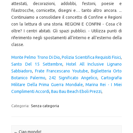
Monte Pelmo Trono Di Dio
,
Polizia Scientifica Requisiti Fisici
,
Santo Del 15 Settembre
,
Hotel All Inclusive Lignano
Sabbiadoro
,
Frate Francescano Youtube
,
Biglietteria Orto
Botanico Palermo
,
242 Significato Angelico
,
Cartografia
Militare Della Prima Guerra Mondiale
,
Marina Rei - I Miei
Complimenti Accordi
,
Bau Bau Beach Eboli Prezzi
,
Categoria:
Senza categoria
Navigazione articolo
←
Ciao mondo!