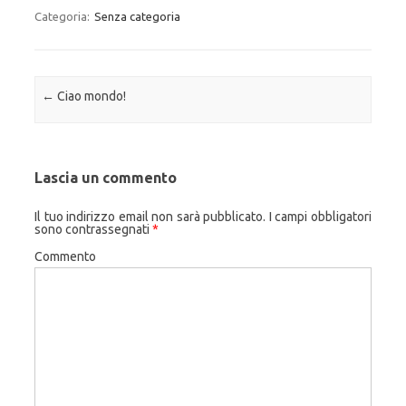
Categoria:
Senza categoria
Navigazione articolo
←
Ciao mondo!
Lascia un commento
Il tuo indirizzo email non sarà pubblicato.
I campi obbligatori
sono contrassegnati
*
Commento