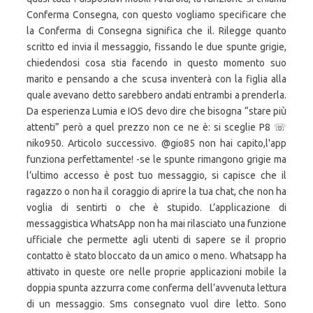
Conferma Consegna, con questo vogliamo specificare che
la Conferma di Consegna significa che il. Rilegge quanto
scritto ed invia il messaggio, fissando le due spunte grigie,
chiedendosi cosa stia facendo in questo momento suo
marito e pensando a che scusa inventerà con la figlia alla
quale avevano detto sarebbero andati entrambi a prenderla.
Da esperienza Lumia e IOS devo dire che bisogna “stare più
attenti” però a quel prezzo non ce ne è: si sceglie P8 ☏
niko950. Articolo successivo. @gio85 non hai capito,l'app
funziona perfettamente! -se le spunte rimangono grigie ma
l’ultimo accesso è post tuo messaggio, si capisce che il
ragazzo o non ha il coraggio di aprire la tua chat, che non ha
voglia di sentirti o che è stupido. L’applicazione di
messaggistica WhatsApp non ha mai rilasciato una funzione
ufficiale che permette agli utenti di sapere se il proprio
contatto è stato bloccato da un amico o meno. Whatsapp ha
attivato in queste ore nelle proprie applicazioni mobile la
doppia spunta azzurra come conferma dell’avvenuta lettura
di un messaggio. Sms consegnato vuol dire letto. Sono