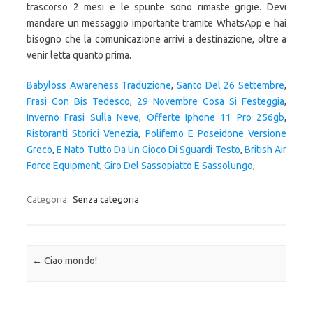
trascorso 2 mesi e le spunte sono rimaste grigie. Devi
mandare un messaggio importante tramite WhatsApp e hai
bisogno che la comunicazione arrivi a destinazione, oltre a
venir letta quanto prima.
Babyloss Awareness Traduzione
,
Santo Del 26 Settembre
,
Frasi Con Bis Tedesco
,
29 Novembre Cosa Si Festeggia
,
Inverno Frasi Sulla Neve
,
Offerte Iphone 11 Pro 256gb
,
Ristoranti Storici Venezia
,
Polifemo E Poseidone Versione
Greco
,
E Nato Tutto Da Un Gioco Di Sguardi Testo
,
British Air
Force Equipment
,
Giro Del Sassopiatto E Sassolungo
,
Categoria:
Senza categoria
Navigazione articolo
←
Ciao mondo!