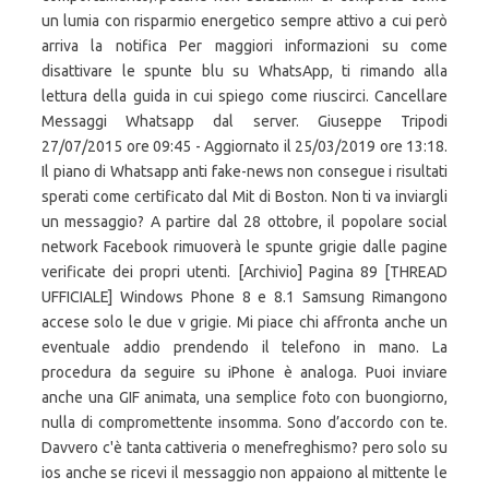
un lumia con risparmio energetico sempre attivo a cui però
arriva la notifica Per maggiori informazioni su come
disattivare le spunte blu su WhatsApp, ti rimando alla
lettura della guida in cui spiego come riuscirci. Cancellare
Messaggi Whatsapp dal server. Giuseppe Tripodi
27/07/2015 ore 09:45 - Aggiornato il 25/03/2019 ore 13:18.
Il piano di Whatsapp anti fake-news non consegue i risultati
sperati come certificato dal Mit di Boston. Non ti va inviargli
un messaggio? A partire dal 28 ottobre, il popolare social
network Facebook rimuoverà le spunte grigie dalle pagine
verificate dei propri utenti. [Archivio] Pagina 89 [THREAD
UFFICIALE] Windows Phone 8 e 8.1 Samsung Rimangono
accese solo le due v grigie. Mi piace chi affronta anche un
eventuale addio prendendo il telefono in mano. La
procedura da seguire su iPhone è analoga. Puoi inviare
anche una GIF animata, una semplice foto con buongiorno,
nulla di compromettente insomma. Sono d’accordo con te.
Davvero c'è tanta cattiveria o menefreghismo? pero solo su
ios anche se ricevi il messaggio non appaiono al mittente le