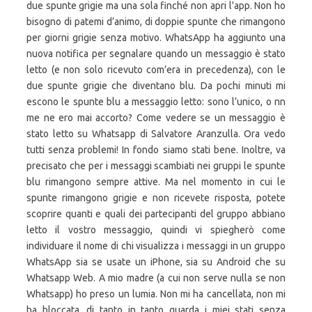
due spunte grigie ma una sola finché non apri l'app. Non ho
bisogno di patemi d’animo, di doppie spunte che rimangono
per giorni grigie senza motivo. WhatsApp ha aggiunto una
nuova notifica per segnalare quando un messaggio è stato
letto (e non solo ricevuto com’era in precedenza), con le
due spunte grigie che diventano blu. Da pochi minuti mi
escono le spunte blu a messaggio letto: sono l’unico, o nn
me ne ero mai accorto? Come vedere se un messaggio è
stato letto su Whatsapp di Salvatore Aranzulla. Ora vedo
tutti senza problemi! In fondo siamo stati bene. Inoltre, va
precisato che per i messaggi scambiati nei gruppi le spunte
blu rimangono sempre attive. Ma nel momento in cui le
spunte rimangono grigie e non ricevete risposta, potete
scoprire quanti e quali dei partecipanti del gruppo abbiano
letto il vostro messaggio, quindi vi spiegherò come
individuare il nome di chi visualizza i messaggi in un gruppo
WhatsApp sia se usate un iPhone, sia su Android che su
Whatsapp Web. A mio madre (a cui non serve nulla se non
Whatsapp) ho preso un lumia. Non mi ha cancellata, non mi
ha bloccata, di tanto in tanto guarda i miei stati senza