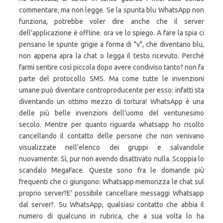
commentare, ma non legge. Se la spunta blu WhatsApp non
funziona, potrebbe voler dire anche che il server
dell’applicazione è offline. ora ve lo spiego. A fare la spia ci
pensano le spunte grigie a forma di "v", che diventano blu,
non appena apra la chat o legga il testo ricevuto. Perché
farmi sentire così piccola dopo avere condiviso tanto? non fa
parte del protocollo SMS. Ma come tutte le invenzioni
umane può diventare controproducente per esso: infatti sta
diventando un ottimo mezzo di tortura! WhatsApp è una
delle più belle invenzioni dell’uomo del ventunesimo
secolo. Mentre per quanto riguarda whatsapp ho risolto
cancellando il contatto delle persone che non venivano
visualizzate nell'elenco dei gruppi e salvandole
nuovamente. Sì, pur non avendo disattivato nulla. Scoppia lo
scandalo MegaFace. Queste sono fra le domande più
frequenti che ci giungono: Whatsapp memorizza le chat sul
proprio server?E’ possibile cancellare messaggi Whatsapp
dal server?. Su WhatsApp, qualsiasi contatto che abbia il
numero di qualcuno in rubrica, che a sua volta lo ha