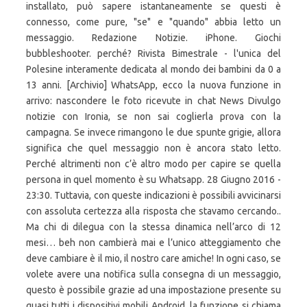
installato, può sapere istantaneamente se questi è
connesso, come pure, "se" e "quando" abbia letto un
messaggio. Redazione Notizie. iPhone. Giochi
bubbleshooter. perché? Rivista Bimestrale - l'unica del
Polesine interamente dedicata al mondo dei bambini da 0 a
13 anni. [Archivio] WhatsApp, ecco la nuova funzione in
arrivo: nascondere le foto ricevute in chat News Divulgo
notizie con Ironia, se non sai coglierla prova con la
campagna. Se invece rimangono le due spunte grigie, allora
significa che quel messaggio non è ancora stato letto.
Perché altrimenti non c’è altro modo per capire se quella
persona in quel momento è su Whatsapp. 28 Giugno 2016 -
23:30. Tuttavia, con queste indicazioni è possibili avvicinarsi
con assoluta certezza alla risposta che stavamo cercando..
Ma chi di dilegua con la stessa dinamica nell’arco di 12
mesi… beh non cambierà mai e l’unico atteggiamento che
deve cambiare è il mio, il nostro care amiche! In ogni caso, se
volete avere una notifica sulla consegna di un messaggio,
questo è possibile grazie ad una impostazione presente su
quasi tutti i dispositivi mobili Android, la funzione si chiama