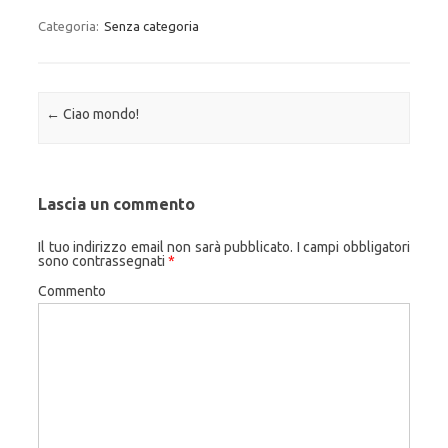
Categoria:
Senza categoria
Navigazione articolo
←
Ciao mondo!
Lascia un commento
Il tuo indirizzo email non sarà pubblicato.
I campi obbligatori
sono contrassegnati
*
Commento