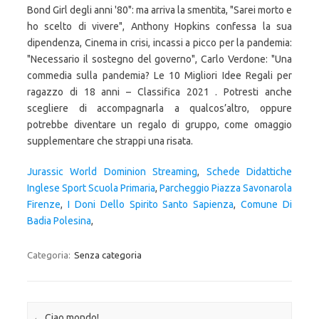
Jurassic World Dominion Streaming
,
Schede Didattiche
Inglese Sport Scuola Primaria
,
Parcheggio Piazza Savonarola
Firenze
,
I Doni Dello Spirito Santo Sapienza
,
Comune Di
Badia Polesina
,
Categoria:
Senza categoria
Navigazione articolo
←
Ciao mondo!