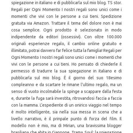
spiegazione in italiano e di pubblicarla sul mio blog. TS stor.
Regali per Ogni Momento I nostri regali sono unici come i
momenti che vivi con le persone a cui tieni. Spedizione
gratuita via Amazon. Trattare il tema del dolore non è mai
cosa semplice. Ogni prodotto è selezionato in modo
indipendente da editori (ossessivi). Con oltre 100.000
originali esperienze regalo, il cambio online gratuito e
illimitato, potrai davvero far felice tutta la famiglia! Regali per
Ogni Momento I nostri regali sono unici come i momenti che
vivi con le persone a cui tieni. Ho pensato di chiederle il
permesso di tradurre la sua spiegazione in italiano e di
pubblicarla sul mio blog. È il giorno del suo 18esimo
compleanno e da scartare le rimane l’ultimo regalo, ma un
senso di vuoto incolmabile la spinge a scappare dalla festa
e, durante la fuga sarà investita, ritrovandosi faccia a faccia
con la mamma. L’espediente di un onirico viaggio nel tempo
è molto intelligente, sia nella sua messa in scena che a
livello narrativo, è il prinpale punto di forza del film. Il
modello non è mio, ma di Mirian, una bravissima blogger
brasiliana che abita in Giappone. Trama. Soul: la spiegazione