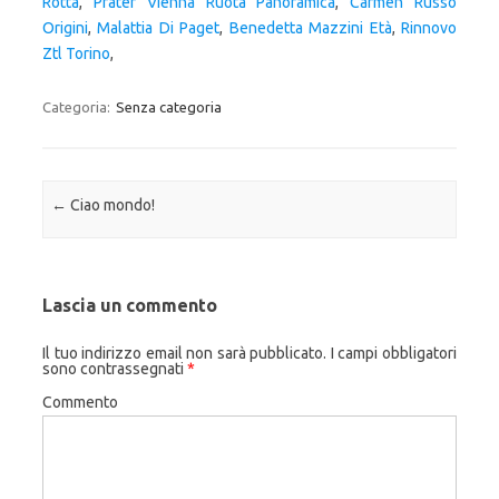
Rotta
,
Prater Vienna Ruota Panoramica
,
Carmen Russo
Origini
,
Malattia Di Paget
,
Benedetta Mazzini Età
,
Rinnovo
Ztl Torino
,
Categoria:
Senza categoria
Navigazione articolo
←
Ciao mondo!
Lascia un commento
Il tuo indirizzo email non sarà pubblicato.
I campi obbligatori
sono contrassegnati
*
Commento