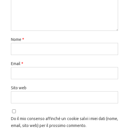
Nome
*
Email
*
Sito web
Do il mio consenso affinché un cookie salvi i miei dati (nome,
email, sito web) per il prossimo commento.