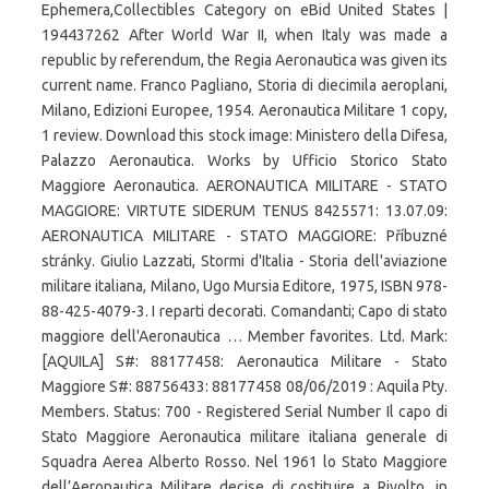
Ephemera,Collectibles Category on eBid United States |
194437262 After World War II, when Italy was made a
republic by referendum, the Regia Aeronautica was given its
current name. Franco Pagliano, Storia di diecimila aeroplani,
Milano, Edizioni Europee, 1954. Aeronautica Militare 1 copy,
1 review. Download this stock image: Ministero della Difesa,
Palazzo Aeronautica. Works by Ufficio Storico Stato
Maggiore Aeronautica. AERONAUTICA MILITARE - STATO
MAGGIORE: VIRTUTE SIDERUM TENUS 8425571: 13.07.09:
AERONAUTICA MILITARE - STATO MAGGIORE: Příbuzné
stránky. Giulio Lazzati, Stormi d'Italia - Storia dell'aviazione
militare italiana, Milano, Ugo Mursia Editore, 1975, ISBN 978-
88-425-4079-3. I reparti decorati. Comandanti; Capo di stato
maggiore dell'Aeronautica … Member favorites. Ltd. Mark:
[AQUILA] S#: 88177458: Aeronautica Militare - Stato
Maggiore S#: 88756433: 88177458 08/06/2019 : Aquila Pty.
Members. Status: 700 - Registered Serial Number Il capo di
Stato Maggiore Aeronautica militare italiana generale di
Squadra Aerea Alberto Rosso. Nel 1961 lo Stato Maggiore
dell’Aeronautica Militare decise di costituire a Rivolto, in