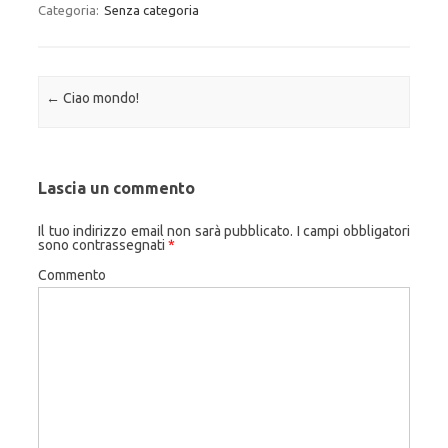
Categoria:
Senza categoria
Navigazione articolo
←
Ciao mondo!
Lascia un commento
Il tuo indirizzo email non sarà pubblicato.
I campi obbligatori
sono contrassegnati
*
Commento