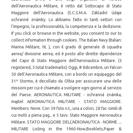
dell'Aeronautica Militare, è retto dal Sottocapo di Stato
Maggiore dell'Aeronautica (S.C.S.M.A. Základní údaje
ochranné známky. Lo abbiamo fatto in tanti settori con
l'impegno, la professionalità, la competenza e la dedizione.
If you click or browse in the website, you consent to our to
collect information through cookies. The Italian Navy (Italian:
Marina Militare, lit. ), con il grado di generale di squadra
aerea/ divisione aerea, ed è posto alle dirette dipendenze
del Capo di Stato Maggiore dell'Aeronautica Militare. (5
registered, 5 total trademarks) Oggi, # 8dicembre, un Falcon
50 dell’Aeronautica Militare, con a bordo un equipaggio del
31º Stormo, è decollato da Olbia per assicurare una delle
missioni per cui è chiamato a svolgere ogni giorno al servizio
del Paese. AERONAUTICA MILITARE - ochranná známka,
majitel AERONAUTICA MILITARE - STATO MAGGIORE.
Members: None. Con 59 foto n.t., una a colori, 28 fac-simili di
cui molti a piena pag., e 5 tavv. Stato Maggiore Aeronautica
Militare. STATO MAGGIORE DELL'AERONAUTICA - NORME ....
MILITARE Listing in the 1960-Now,Booklets,Paper &