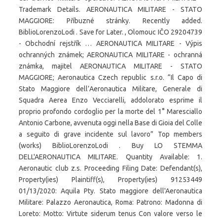
Trademark Details. AERONAUTICA MILITARE - STATO
MAGGIORE: Příbuzné stránky. Recently added.
BiblioLorenzoLodi . Save for Later. , Olomouc IČO 29204739
- Obchodní rejstřík … AERONAUTICA MILITARE - Výpis
ochranných známek; AERONAUTICA MILITARE - ochranná
známka, majitel AERONAUTICA MILITARE - STATO
MAGGIORE; Aeronautica Czech republic s.r.o. “Il Capo di
Stato Maggiore dell’Aeronautica Militare, Generale di
Squadra Aerea Enzo Vecciarelli, addolorato esprime il
proprio profondo cordoglio per la morte del 1° Maresciallo
Antonio Carbone, avvenuta oggi nella Base di Gioia del Colle
a seguito di grave incidente sul lavoro” Top members
(works) BiblioLorenzoLodi . Buy LO STEMMA
DELL'AERONAUTICA MILITARE. Quantity Available: 1.
Aeronautic club z.s. Proceeding Filing Date: Defendant(s),
Property(ies) Plaintiff(s), Property(ies) 91253449
01/13/2020: Aquila Pty. Stato maggiore dell'Aeronautica
Militare: Palazzo Aeronautica, Roma: Patrono: Madonna di
Loreto: Motto: Virtute siderum tenus Con valore verso le