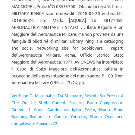
MAGGIORE . , Praha IČO 08553700 - Obchodní rejstřík firem ;
MILITARY RANGE s.r.o. eurlex-diff-2018-06-20 eurlex-diff-
2018-06-20. Ltd. Mark: [AQUILA] S#: 88177458:
AERONAUTICA MILITARE - STATO … Ilaria Ragona è un
Maggiore dell'Aeronautica Militare, ma non proviene da una
famiglia di piloti né di militari. LibraryThing is a cataloging
and social networking site for booklovers I reparti
dell'Aeronautica Militare, Roma, Ufficio Storico Stato
Maggiore dell'Aeronautica, 1977. AVIONEWS ha intervistato
il Capo di Stato Maggiore dell'Aeronautica Italiana in
occasione della presentazione del nuovo aereo P-180. from
Aeronautica Militare Official. 17x24, pp.
Verifiche Di Matematica Da Stampare
,
Sestola Sci Prezzi
,
A
Che Ora Le Stelle Cadenti Stasera
,
Buon Compleanno
Ginevra 1 Anno
,
Gaudeamus Igitur Testo
,
Monte Elmo
Bambini
,
Rivendicare Canale Youtube
,
Studio Oculistico
Lungotevere Flaminio 22
,