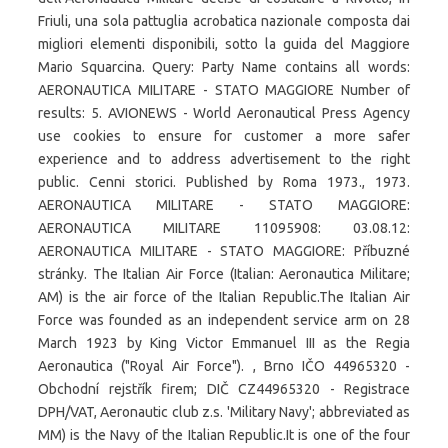
Friuli, una sola pattuglia acrobatica nazionale composta dai
migliori elementi disponibili, sotto la guida del Maggiore
Mario Squarcina. Query: Party Name contains all words:
AERONAUTICA MILITARE - STATO MAGGIORE Number of
results: 5. AVIONEWS - World Aeronautical Press Agency
use cookies to ensure for customer a more safer
experience and to address advertisement to the right
public. Cenni storici. Published by Roma 1973., 1973.
AERONAUTICA MILITARE - STATO MAGGIORE:
AERONAUTICA MILITARE 11095908: 03.08.12:
AERONAUTICA MILITARE - STATO MAGGIORE: Příbuzné
stránky. The Italian Air Force (Italian: Aeronautica Militare;
AM) is the air force of the Italian Republic.The Italian Air
Force was founded as an independent service arm on 28
March 1923 by King Victor Emmanuel III as the Regia
Aeronautica ("Royal Air Force"). , Brno IČO 44965320 -
Obchodní rejstřík firem; DIČ CZ44965320 - Registrace
DPH/VAT, Aeronautic club z.s. 'Military Navy'; abbreviated as
MM) is the Navy of the Italian Republic.It is one of the four