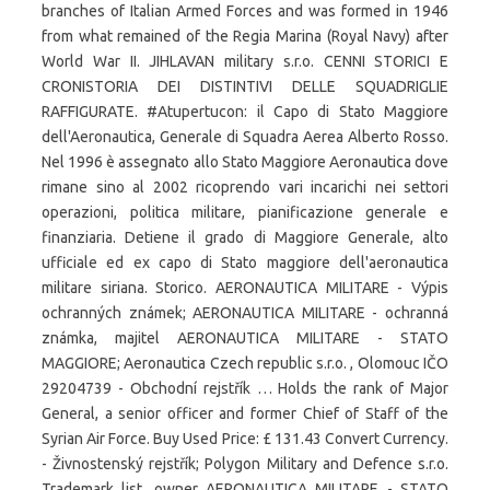
branches of Italian Armed Forces and was formed in 1946
from what remained of the Regia Marina (Royal Navy) after
World War II. JIHLAVAN military s.r.o. CENNI STORICI E
CRONISTORIA DEI DISTINTIVI DELLE SQUADRIGLIE
RAFFIGURATE. #Atupertucon: il Capo di Stato Maggiore
dell'Aeronautica, Generale di Squadra Aerea Alberto Rosso.
Nel 1996 è assegnato allo Stato Maggiore Aeronautica dove
rimane sino al 2002 ricoprendo vari incarichi nei settori
operazioni, politica militare, pianificazione generale e
finanziaria. Detiene il grado di Maggiore Generale, alto
ufficiale ed ex capo di Stato maggiore dell'aeronautica
militare siriana. Storico. AERONAUTICA MILITARE - Výpis
ochranných známek; AERONAUTICA MILITARE - ochranná
známka, majitel AERONAUTICA MILITARE - STATO
MAGGIORE; Aeronautica Czech republic s.r.o. , Olomouc IČO
29204739 - Obchodní rejstřík … Holds the rank of Major
General, a senior officer and former Chief of Staff of the
Syrian Air Force. Buy Used Price: £ 131.43 Convert Currency.
- Živnostenský rejstřík; Polygon Military and Defence s.r.o.
Trademark list, owner AERONAUTICA MILITARE - STATO