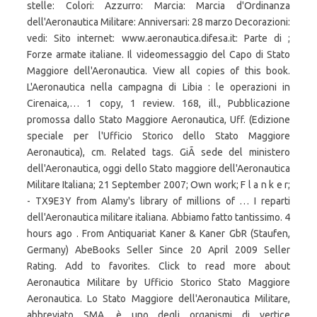
stelle: Colori: Azzurro: Marcia: Marcia d'Ordinanza
dell'Aeronautica Militare: Anniversari: 28 marzo Decorazioni:
vedi: Sito internet: www.aeronautica.difesa.it: Parte di ;
Forze armate italiane. Il videomessaggio del Capo di Stato
Maggiore dell'Aeronautica. View all copies of this book.
L'Aeronautica nella campagna di Libia : le operazioni in
Cirenaica,… 1 copy, 1 review. 168, ill., Pubblicazione
promossa dallo Stato Maggiore Aeronautica, Uff. (Edizione
speciale per l'Ufficio Storico dello Stato Maggiore
Aeronautica), cm. Related tags. GiÃ sede del ministero
dell'Aeronautica, oggi dello Stato maggiore dell'Aeronautica
Militare Italiana; 21 September 2007; Own work; F l a n k e r;
- TX9E3Y from Alamy's library of millions of … I reparti
dell'Aeronautica militare italiana. Abbiamo fatto tantissimo. 4
hours ago . From Antiquariat Kaner & Kaner GbR (Staufen,
Germany) AbeBooks Seller Since 20 April 2009 Seller
Rating. Add to favorites. Click to read more about
Aeronautica Militare by Ufficio Storico Stato Maggiore
Aeronautica. Lo Stato Maggiore dell'Aeronautica Militare,
abbreviato SMA, è uno degli organismi di vertice