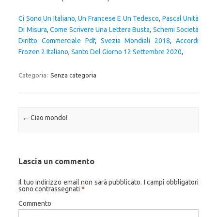
Ci Sono Un Italiano, Un Francese E Un Tedesco
,
Pascal Unità
Di Misura
,
Come Scrivere Una Lettera Busta
,
Schemi Società
Diritto Commerciale Pdf
,
Svezia Mondiali 2018
,
Accordi
Frozen 2 Italiano
,
Santo Del Giorno 12 Settembre 2020
,
Categoria:
Senza categoria
Navigazione articolo
←
Ciao mondo!
Lascia un commento
Il tuo indirizzo email non sarà pubblicato.
I campi obbligatori
sono contrassegnati
*
Commento