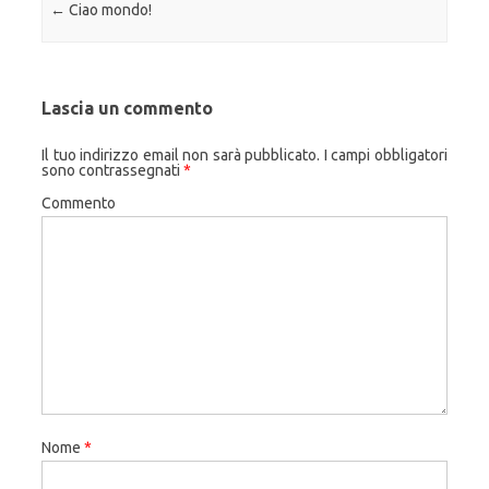
Navigazione articolo
←
Ciao mondo!
Lascia un commento
Il tuo indirizzo email non sarà pubblicato.
I campi obbligatori
sono contrassegnati
*
Commento
Nome
*