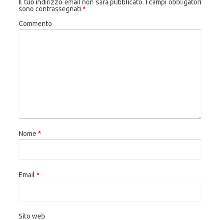
Il tuo indirizzo email non sarà pubblicato.
I campi obbligatori
sono contrassegnati
*
Commento
Nome
*
Email
*
Sito web