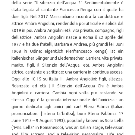
della serie "Il silenzio dell'acqua 2" Sentimentalmente è
stata legata al cantante Francesco Renga con il quale ha
due figli. Nel 2017 Massimiliano incontra la conduttrice e
attrice Ambra Angiolini, rendendola poi ufficiale e solida dal
2019 in poi. Ambra Angiolini età: vita privata, compagno, figli
dell'attrice. Ambra Angiolini nasce a Roma il 22 aprile del
1977 e ha due fratelli, Barbara e Andrea, più grandi lei. Juni
1968 in Udine; eigentlich Pierfrancesco Renga) ist ein
italienischer Sänger und Liedermacher. Carriera, vita privata,
marito, figli, Il Silenzio dell’Acqua, età. Ambra Angiolini
attrice, cantante e scrittrice: una carriera in continua ascesa.
Oggi alle 18.15 su Italia 1 . Ambra Angiolini: figli, altezza,
fidanzato ed età | Il Silenzio dell’Acqua Chi è Ambra
Angiolini e carriera. Cambia ogni volta pur restando se
stessa. Oggi è la giornata internazionale dell'amicizia : un
giorno dedicato agli amici più cari! Elena Fabrizi (Italian
pronunciation: [ˈɛːlena faˈbrittsi]; born Elena Fabbrizi; 17
June 1915 – 9 August 1993), popularly known as Sora Lella
("Mrs. Lella" in Romanesco), was an Italian stage, television
and film actress, and a television personality.. Life and