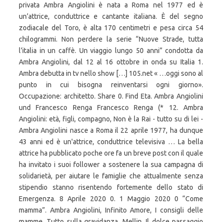
privata Ambra Angiolini è nata a Roma nel 1977 ed è
un’attrice, conduttrice e cantante italiana. È del segno
zodiacale del Toro, è alta 170 centimetri e pesa circa 54
chilogrammi. Non perdere la serie “Nuove Strade, tutta
l’italia in un caffè. Un viaggio lungo 50 anni” condotta da
Ambra Angiolini, dal 12 al 16 ottobre in onda su Italia 1.
Ambra debutta in tv nello show […] 105.net « …oggi sono al
punto in cui bisogna reinventarsi ogni giorno».
Occupazione: architetto. Share 0. Find Eta. Ambra Angiolini
und Francesco Renga Francesco Renga (* 12. Ambra
Angiolini: età, figli, compagno, Non è la Rai - tutto su di lei -
Ambra Angiolini nasce a Roma il 22 aprile 1977, ha dunque
43 anni ed è un'attrice, conduttrice televisiva … La bella
attrice ha pubblicato poche ore fa un breve post con il quale
ha invitato i suoi follower a sostenere la sua campagna di
solidarietà, per aiutare le famiglie che attualmente senza
stipendio stanno risentendo fortemente dello stato di
Emergenza. 8 Aprile 2020 0. 1 Maggio 2020 0 “Come
mamma”. Ambra Angiolini, Infinito Amore, I consigli delle
mamme, Tutto sulla gravidanza, Mellin, Il dolce passaggio