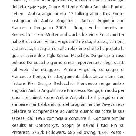
dell'età •.ƹӝʒ• •.ƹӝʒ•, Cuore Battente Ambra Angiolini Photos
Leben . Ambra angiolini età. 17 talking about this. Fonte:
Instagram di Ambra Angiolini . Ambra Angiolini and
Francesco Renga in 2009 . Renga verlor bereits im
Kindesalter seine Mutter und wuchs bei einer Ersatzmutter
nahe Brescia auf. Ambra Angiolini chi è età, altezza, carriera,
vita privata, Instagram e sulla relazione che le ha portato la
gita di avere due figli. Sesso: Maschile. Da gossip a caso
politico Da qualche giorno ormai imperversano degli scatti
sul web che ritraggono Ambra Angiolini, compagna di
Francesco Renga, in atteggiamenti abbastanza intimi con
l’attore Pier Giorgio Bellocchio. Francesco renga ambra
angiolini Ambra Angiolini: io e Francesco Renga, un addio per
amor . amministratore. Ambra Angiolini ha il pregio di non
annoiare mai. L'abbandono del programma che l'aveva resa
celebre fa comprendere ad Ambra quanto sia forte la sua
ascesa: dal 1995 comincia a condurre il. Compare Similar
Results at Options.xyz. Scopri (e salva) i tuoi Pin su
Pinterest. 675.7k Followers, 686 Following, 1,240 Posts -