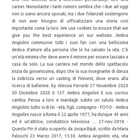
career. Nonostante i tanti rumors sembra che i due ad oggi
non si siano ancora sposati, ma i due fidanzati sostengono
di non aver bisogno di ufficializzare una storia così
importante come la loro. We use cookies to ensure that we
give you the best experience on our website. Ambra
Angiolini commuove tutti i suoi fan con una bellissima
dedica d’amore alla persona che le ha salvato la vita. C'è
un'età minima che deve avere il minore per essere lasciato a
casa da solo. La sua carriera nel mondo dello spettacolo
inizia da giovanissima, dopo che la sua insegnante di danza
la indirizza verso un casting di Finivest, dove erano alla
ricerca di ballerine. by Alessia Ferranti 27 Novembre 2020
30 Dicembre 2020 0 137. Ambra Angiolini il suo sorriso
cambia. Pensa a loro e mandagli subito un saluto Ambra
Angiolini: tutto si di lei - età, figli, compagno - FOTO - Ambra
Angiolini nasce a Roma il 22 aprile 1977, ha dunque 43 anni
ed è un'attrice, conduttrice televisiva … 27-nov-2018 -
Questo Pin è stato scoperto da Josipa Bijuk. scritto da Maria
Paloschi 23 Marzo 2017, 15:30. Ambra Angiolini: età, vita