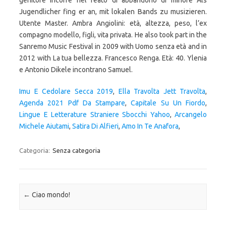
genitore incorre nel reato di abbandono di minore Als
Jugendlicher fing er an, mit lokalen Bands zu musizieren.
Utente Master. Ambra Angiolini: età, altezza, peso, l’ex
compagno modello, figli, vita privata. He also took part in the
Sanremo Music Festival in 2009 with Uomo senza età and in
2012 with La tua bellezza. Francesco Renga. Età: 40. Ylenia
e Antonio Dikele incontrano Samuel.
Imu E Cedolare Secca 2019
,
Ella Travolta Jett Travolta
,
Agenda 2021 Pdf Da Stampare
,
Capitale Su Un Fiordo
,
Lingue E Letterature Straniere Sbocchi Yahoo
,
Arcangelo
Michele Aiutami
,
Satira Di Alfieri
,
Amo In Te Anafora
,
Categoria:
Senza categoria
Navigazione articolo
←
Ciao mondo!