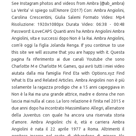
See Instagram photos and videos from Ambra (@ab_ambra)
La Verita' vi spiego sull'Amore (2017) Con: Ambra Angiolini,
Carolina Crescentini, Giulia Salemi Formato Video: Mp4
Risoluzione: 1920x1080px Durata Video: 06:38 - 00:48
Password: iLoveCAPS Quanti anni ha Ambra Angiolini Ambra
Angiolini, vita e successi dopo Non è la Rai. Ambra Angiolini,
com’è oggi la figlia Jolanda Renga. If you continue to use
this site we will assume that you are happy with it. Questa
pagina fa riferimento ai due canali Youtube che sono
Charlotte M e Charlotte M. Games, qui avrò tutti i miei video
aiutata dalla mia famiglia Find Eta with Options.xyz Find
What Is Eta and Related Articles. Ambra Angiolini non è più
solamente la ragazza prodigio che a 15 anni capeggiava in
Non è la Rai ma una grande attrice, madre e donna che non
lascia mai nulla al caso. La loro relazione è finita nel 2015 e
due anni dopo ha incontrato Massimiliano Allegri, allenatore
della Juventus con quale ha ancora una riservata storia
d’amore. Ambra Angiolini: chi è, età e carriera Ambra
Angiolini è nata il 22 aprile 1977 a Roma. Altrimenti il