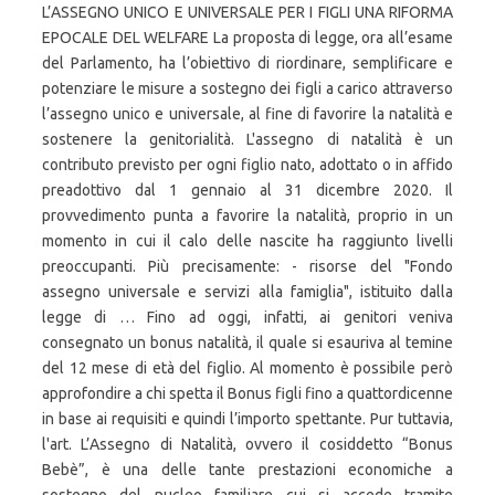
L’ASSEGNO UNICO E UNIVERSALE PER I FIGLI UNA RIFORMA
EPOCALE DEL WELFARE La proposta di legge, ora all’esame
del Parlamento, ha l’obiettivo di riordinare, semplificare e
potenziare le misure a sostegno dei figli a carico attraverso
l’assegno unico e universale, al fine di favorire la natalità e
sostenere la genitorialità. L'assegno di natalità è un
contributo previsto per ogni figlio nato, adottato o in affido
preadottivo dal 1 gennaio al 31 dicembre 2020. Il
provvedimento punta a favorire la natalità, proprio in un
momento in cui il calo delle nascite ha raggiunto livelli
preoccupanti. Più precisamente: - risorse del "Fondo
assegno universale e servizi alla famiglia", istituito dalla
legge di … Fino ad oggi, infatti, ai genitori veniva
consegnato un bonus natalità, il quale si esauriva al temine
del 12 mese di età del figlio. Al momento è possibile però
approfondire a chi spetta il Bonus figli fino a quattordicenne
in base ai requisiti e quindi l’importo spettante. Pur tuttavia,
l'art. L’Assegno di Natalità, ovvero il cosiddetto “Bonus
Bebè”, è una delle tante prestazioni economiche a