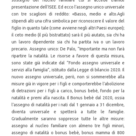
sostegno del nucleo familiare cui si accede tramite
presentazione dell’ISEE. Ed ecco l'assegno unico universale
con tre scaglioni di reddito: «Basso, medio e alto.Agli
stipendi alti una cifra simbolica per riconoscere il valore del
figlio in quanto tale (come avviene negli altri Paesi europei);
il ceto medio (il più bistrattato) sarà il più aiutato, sia chi ha
un lavoro dipendente sia chi ha partita iva o un lavoro
precario. Assegno unico: De Palo, “Importante ma non farà
ripartire la natalità. Le risorse a favore di questa misura,
sono state già indicate dal “Fondo assegno universale e
servizi alla famiglia”, istituito dalla Legge di bilancio 2020. Il
nuovo assegno universale, però, non si sommerebbe alla
misure già in vigore per i figli e comporterebbe l’abolizione
di detrazioni per i figli a carico, bonus bebè, fondo per la
natalità e premi alla nascita. Il Bonus bebè dal 2020, ossia
l’assegno di natalità per i nati dal 1 gennaio a 31 dicembre,
diventa universale e spetterà a tutte le famiglie.
Gradualmente saranno soppresse tutte le altre misure:
assegno al nucleo familiare con almeno tre figli minori,
assegno di natalità o bonus bebè, bonus mamma di 800