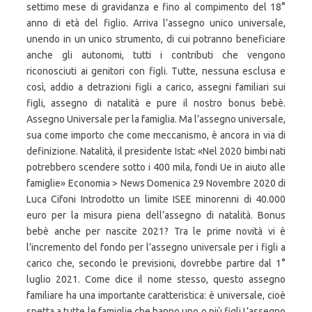
settimo mese di gravidanza e fino al compimento del 18°
anno di età del figlio. Arriva l’assegno unico universale,
unendo in un unico strumento, di cui potranno beneficiare
anche gli autonomi, tutti i contributi che vengono
riconosciuti ai genitori con figli. Tutte, nessuna esclusa e
così, addio a detrazioni figli a carico, assegni familiari sui
figli, assegno di natalità e pure il nostro bonus bebè.
Assegno Universale per la famiglia. Ma l’assegno universale,
sua come importo che come meccanismo, è ancora in via di
definizione. Natalità, il presidente Istat: «Nel 2020 bimbi nati
potrebbero scendere sotto i 400 mila, fondi Ue in aiuto alle
famiglie» Economia > News Domenica 29 Novembre 2020 di
Luca Cifoni Introdotto un limite ISEE minorenni di 40.000
euro per la misura piena dell’assegno di natalità. Bonus
bebè anche per nascite 2021? Tra le prime novità vi è
l’incremento del fondo per l’assegno universale per i figli a
carico che, secondo le previsioni, dovrebbe partire dal 1°
luglio 2021. Come dice il nome stesso, questo assegno
familiare ha una importante caratteristica: è universale, cioè
spetta a tutte le famiglie che hanno uno o più figli.L’assegno