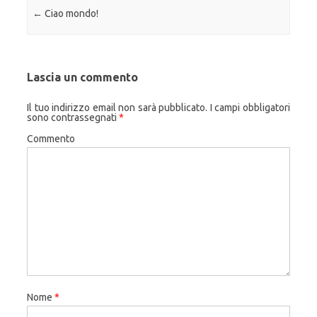
Navigazione articolo
←
Ciao mondo!
Lascia un commento
Il tuo indirizzo email non sarà pubblicato.
I campi obbligatori
sono contrassegnati
*
Commento
Nome
*