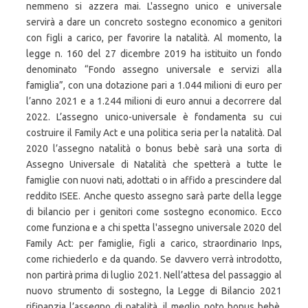
nemmeno si azzera mai. L'assegno unico e universale
servirà a dare un concreto sostegno economico a genitori
con figli a carico, per favorire la natalità. Al momento, la
legge n. 160 del 27 dicembre 2019 ha istituito un fondo
denominato “Fondo assegno universale e servizi alla
famiglia”, con una dotazione pari a 1.044 milioni di euro per
l’anno 2021 e a 1.244 milioni di euro annui a decorrere dal
2022. L’assegno unico-universale è fondamenta su cui
costruire il Family Act e una politica seria per la natalità. Dal
2020 l’assegno natalità o bonus bebè sarà una sorta di
Assegno Universale di Natalità che spetterà a tutte le
famiglie con nuovi nati, adottati o in affido a prescindere dal
reddito ISEE. Anche questo assegno sarà parte della legge
di bilancio per i genitori come sostegno economico. Ecco
come funziona e a chi spetta l'assegno universale 2020 del
Family Act: per famiglie, figli a carico, straordinario Inps,
come richiederlo e da quando. Se davvero verrà introdotto,
non partirà prima di luglio 2021. Nell’attesa del passaggio al
nuovo strumento di sostegno, la Legge di Bilancio 2021
rifinanzia l’assegno di natalità, il meglio noto bonus bebè.