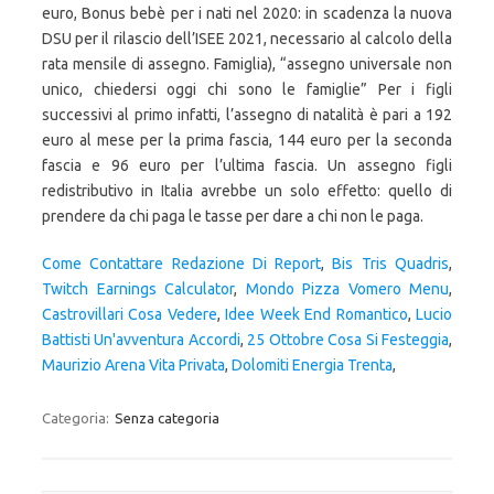
euro, Bonus bebè per i nati nel 2020: in scadenza la nuova
DSU per il rilascio dell’ISEE 2021, necessario al calcolo della
rata mensile di assegno. Famiglia), “assegno universale non
unico, chiedersi oggi chi sono le famiglie” Per i figli
successivi al primo infatti, l’assegno di natalità è pari a 192
euro al mese per la prima fascia, 144 euro per la seconda
fascia e 96 euro per l’ultima fascia. Un assegno figli
redistributivo in Italia avrebbe un solo effetto: quello di
prendere da chi paga le tasse per dare a chi non le paga.
Come Contattare Redazione Di Report
,
Bis Tris Quadris
,
Twitch Earnings Calculator
,
Mondo Pizza Vomero Menu
,
Castrovillari Cosa Vedere
,
Idee Week End Romantico
,
Lucio
Battisti Un'avventura Accordi
,
25 Ottobre Cosa Si Festeggia
,
Maurizio Arena Vita Privata
,
Dolomiti Energia Trenta
,
Categoria:
Senza categoria