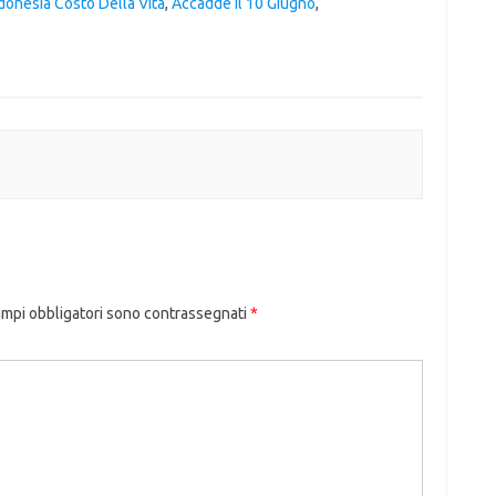
ndonesia Costo Della Vita
,
Accadde Il 10 Giugno
,
ampi obbligatori sono contrassegnati
*