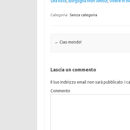
Sea Rock
,
Borgogna Mon Amour
,
Vivere In I
Categoria:
Senza categoria
Navigazione articolo
←
Ciao mondo!
Lascia un commento
Il tuo indirizzo email non sarà pubblicato.
I c
Commento