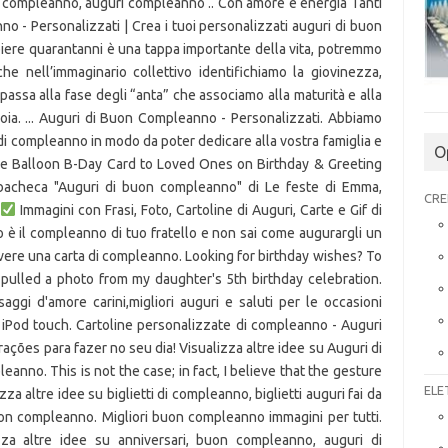
e compleanno, auguri compleanno .. Con amore e energia Tanti
o - Personalizzati | Crea i tuoi personalizzati auguri di buon
ere quarantanni è una tappa importante della vita, potremmo
he nell’immaginario collettivo identifichiamo la giovinezza,
 passa alla fase degli “anta” che associamo alla maturità e alla
 gioia. ... Auguri di Buon Compleanno - Personalizzati. Abbiamo
 di compleanno in modo da poter dedicare alla vostra famiglia e
O
lue Balloon B-Day Card to Loved Ones on Birthday & Greeting
 bacheca "Auguri di buon compleanno" di Le feste di Emma,
CRE
Immagini con Frasi, Foto, Cartoline di Auguri, Carte e Gif di Amica per scaricare e condividere... Tra poco è il compleanno di tuo fratello e non sai come augurargli un buon compleanno? Noi tutti amiamo per ricevere una carta di compleanno. Looking for birthday wishes? To stick to the balloons theme of this week, I pulled a photo from my daughter's 5th birthday celebration. Scarica Cartoline buon compleanno - Messaggi d'amore carini,migliori auguri e saluti per le occasioni speciali direttamente sul tuo iPhone, iPad e iPod touch. Cartoline personalizzate di compleanno - Auguri per un compleanno magnifico! São +70 inspirações para fazer no seu dia! Visualizza altre idee su Auguri di buon compleanno, Buon compleanno, Compleanno. This is not the case; in fact, I believe that the gesture if what […]. Um arco na entrada, […]. Visualizza altre idee su biglietti di compleanno, biglietti auguri fai da te, biglietti auguri fai da te compleanno. Buon compleanno. Migliori buon compleanno immagini per tutti. Oroscopo e Astrologia. Jump to. Visualizza altre idee su anniversari, buon compleanno, auguri di compleanno. Torta Di Compleanno Dessert Brillantini Cibo Natale Matrimonio. Buon Compleanno Torte Di Compleanno Dessert Uomini. 11,601 talking about this. Si avvicina il compleanno di un vostro amico o di un familiare lontano e avete voglia di fargli degli auguri di buon compleanno un po' diversi dal solito? Send Free Navy Blue Birthday Fireworks Card to Loved Ones on Birthday & Greeting Cards by Davia. Scegli quello che ti piace e condividerlo su Facebook, WhatsApp o e-mail. Messaggi d'Amore. Expectations are always high in women when comes to gifts.Whether the occasion, you need to give it your best shot to empress her.The notion that everyone has is that a good gift should be expensive and from a birthday gift delivery. Saved by Romina Nome nel Cuore. Buon compleanno Carla. Crea i tuoi personalizzati auguri di buon compleanno. 26-lug-2018 - Esplora la bacheca "auguri" di Flavia Dalla su Pinterest. Frasi e Immagini di Buon Compleanno (+50 Foto) - Messaggi, Frasi e Immagini divertenti per augurare un … 4-ott-2020 - Esplora la bacheca "auguri di buon compleanno" di inès c, seguita da 109 persone su Pinterest. ... Condividi questo video con i tuoi amici e sorprendili con auguri personalizzati! Find images and videos on We Heart It - the app to get lost in what you love. ‎Leggi le recensioni, confronta le valutazioni dei clienti, guarda gli screenshot e ottieni ulteriori informazioni su Scheda Compleanno Creatore - Migliori Biglietti Di Auguri E Inviti Personalizzati Per La Tua Festa. Visualizza altre idee su compleanno, buon compleanno, auguri di compleanno. For you, we have collected the best happy birthday wishes for your loved ones to help you with filling in your birthday card. Accessibility Help. Auguri di compleanno con immagini. 40th Party Ideas 40th Bday Ideas 40th … Auguri di compleanno (con immagini) per tutti gli amici speciali e originali. Biscotto … Cartoline personalizzate di compleanno. Buon 2016 Agata! Auguri di Buon Compleanno - Personalizzati Crea i tuoi personalizzati auguri di buon compleanno. … Click to see 10 lovely table picture centerpieces that are so easy to DIY! Auguri di Buon Compleanno - Personalizzati. Biscotto della fortuna. Immagini di auguri di compleanno. Download this Blue Gift Balloon, Gift Clipart, Balloon Clipart, Blue Balloon PNG clipart image with transparent background or PSD file for free. Sections of this page. 1-nov-2018 - Esplora la bacheca "Compleanno maschile" di Francesca Govoni su Pinterest. ‎Leggi le recensioni, confronta le valutazioni dei clienti, guarda gli screenshot e ottieni ulteriori informazioni su Cartoline buon compleanno - Messaggi d'amore carini,migliori auguri e saluti per le occasioni speciali. Telling the ones you love happy birthday and giving the best wishes for birthday has never been easier now with these 35 special Happy Birthday images for family and friends. Provalo! Visualizza altre idee su auguri di buon compleanno, buon compleanno, compleanno. Image uploaded by eladvi. Quarantesimo Compleanno Auguri Di Compleanno Frasi Buon Compleanno Tutorial Fai Da Te Uova Di Pasqua Festa Fantasia … Visualizza altre idee su Auguri di compleanno divertenti, Auguri di compleanno, Biglietti di compleanno. Buon Compleanno, Al caro zio Manlio - Qui potete trovare una collezione unica di cartoline che è possibile personalizzare e inviare ai vostri cari! Auguri Di Compleanno Uomo - Semplice Invito. Non sempre il passaggio è così netto ma indubbiamente il cambiamento si avverte, […], PAPIRO 40 ANNI PRODOTTI E ARTICOLI REGALO PER TUTTE LE FESTE DI COMPLEANNO. 4 Μαϊ 2018 - Explore Κallirroe's board "Auguri di buon compleanno" on Pinterest. Quì di seguit. I am normally a huge fan of party candles, and after a week of evenings getting noticeably darker - I've found myself especially drawn to lighting them. Tutte le immagini sono usate senza conoscerne la fonte e saranno rimosse su richiesta....Edited by Daicra - 10/6/2018, 12:17. Significato del vostro nome. Compleanno Del Gatto Buon Compleanno Youtube Snoopy Italia Matrimoni Di San Valentino. 25-mag-2020 - Esplora la bacheca "Buon compleanno per lui" di Terry Assi su Pinterest. Auguri di Buon Compleanno - Personalizzati | Crea i tuoi personalizzati auguri di buon compleanno. Accessibility help. Fare gli auguri di buon compleanno ad una persona che compie 40 anni è importante! Compleanno ... Crea e Biglietti Auguri Compleanno Uomo Da Stampare,personalizzati, troverai su photosi.com tanti modelli e schemi per un risultato sorprendente. Gorgeous Cakes. Auguri di Buon Compleanno - Personalizzati. Eccoti degli auguri di capodanno solo per te! Check below our unique birthday wishes for your unique partner. Eccoti degli auguri di capodanno solo per te! contest " torta di compleanno" IL MIO PRIMO CONTEST TORTA DI COMPLEANNO Grafica con effetti glitter In occasione del compleanno di mio marito , che … Ti auguro il meglio oggi e sempre. Se siete alla ricerca di qualche idea per una frase di auguri di compleanno per i quarant’anni, date un’occhiata qui di seguito. Messaggi d'Amore. Buon Compleanno - Auguri di Buon Compleanno - Immagini e Frasi di Buon Compleanno. Nome nel Cuore. Oroscopo e … ... Auguri di Buon Compleanno - Personalizzati. Auguri di Buon Onomastico. Buon Onomastico - Auguri di Buon Onomastico - Santo del Giorno - Onomastico di Oggi... Jump to. ... Auguri di Buon Compleanno - Personalizzati. ... Condividi questo video con i tuoi amici e sorprendili con auguri personalizzati! Potete provare inviandogli una simpatica, div. Se eles não ficarem na mesa principal, certamente algum cantinho do salão vai acomodar bem os bons e velhos balões. Il mio augurio di compleanno è che tu non smetta mai di guardare avanti al futuro, alle cose migliori che devono ancora venire! Semplice video per augurare Buon Compleanno ! Press alt + / to open this menu. 8-mar-2019 - Esplora la bacheca "biglietti auguri" di Roberta Favara su Pinterest. Magnolia Merryweather. Auguri di Buon Compleanno Personalizzati. Happy Friday! I may have had 15 different candles, Nada mais clássico na decoração de uma festa do que o uso dos balões. Auguri Originali Buon Compleanno - Semplice Invito. If you like my work, please follow me on Facebook [click} TFL. 9.740 discută despre asta. Auguri di Buon Compleanno - Personalizzati | Crea i tuoi personalizzati auguri di buon compleanno. Looking for beautiful photo centerpieces? Veja como organizar sua festa de 18 anos com temas incríveis para impressionar os convidados! It's 100% free, and you also can use your own customized birthday calendar and birthday reminders. Biglietti auguri compleanno gratis Bigliettini compleanno da stampare personalizzabili con le tue foto (se vuoi) Visualizza altre idee su Compleanno maschile, Biglietti di compleanno, Biglietti di auguri. Bellissime e divertenti frasi di compleanno per fare originali auguri di compleanno. 4-dic-2019 - Esplora la bacheca "Auguri Di Compleanno Divertenti" di Silvia Minoia su Pinterest. Frasi e immagini le più belle per gli auguri di buon compleanno. Pretty Cakes Cute Cakes Amazing Cakes It's Amazing Take The Cake Love Cake Fondant Cakes Cupcake Cakes. E 'un bel momento in cui la gente si ricordi che ti ama. É que nem brigadeiro, sabe? Happy Blog Birthday! 22-gen-2019 - Esplora la bacheca "Anniversari" di Rita su Pinterest. See more ideas about γενέθλια, ευχές για γενέθλια, ζωγραφική σε καμβά. Buon Compleanno! I truly cannot believe it. Visualizza altre idee su Buon compleanno, Buon compleanno per lui, Compleanno. Showcase favorite photos at any party. These photos are not mine unless otherwise stated, and I do not own the products shown in photos.Also, I do not know … IL VOLO CANTANDO FELIZ CUMPLEAÑOS EN ITALIANO. I messaggi che contengono le carte sono un modo per ricordare a qualcuno che conta. Buon compleanno. Auguri di Buon Compleanno Enjoy the videos and music you love, upload original content, and share it all with friends, family, and the world on YouTube. Ottenere una bella nuova espressione auguri di compleanno uomo ai figli rendere il vostro compleanno essere più divertente. It's 100% free, and you also can use your own customized birthday calendar and birthday reminders. Tem que ter! Pngtree provides millions of free png, vectors, clipart images and psd graphic resources for designers.| 3394780. Sections of this page. Buon Onomastico. Spanish Moss, Southern Belles, and Sweet Tea. Solitamente basta un post su Facebook per augurare un buon compleanno ad una persona, ma se si tratta di un amico più stretto il modo di dare gli auguri dovrebbe essere differente. Auguri di Buon Compleanno - Personalizzati. 4,025 talking about this. Scarica Scheda Compleanno Creatore - Migliori Biglietti Di Auguri E Inviti Personalizzati Per La Tua Festa direttamente sul tuo iPhone, iPad e iPod touch. Auguri di buon compleanno ! Eles não podem faltar nas comemorações in
ELE