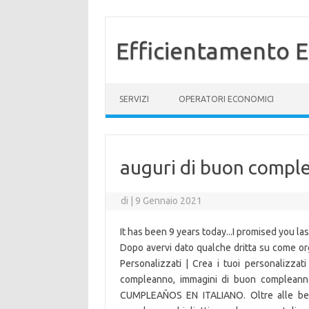
Efficientamento E
Vai al contenuto
SERVIZI
OPERATORI ECONOMICI
auguri di buon comple
di
|
9 Gennaio 2021
It has been 9 years today...I promised you l
Dopo avervi dato qualche dritta su come or
Personalizzati | Crea i tuoi personalizza
compleanno, immagini di buon complean
CUMPLEAÑOS EN ITALIANO. Oltre alle belli