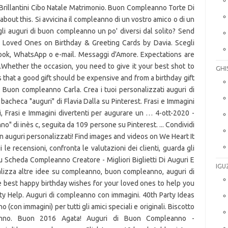
GHI
IGU