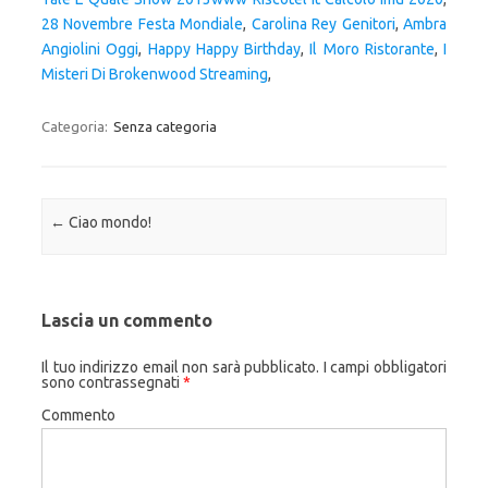
28 Novembre Festa Mondiale
,
Carolina Rey Genitori
,
Ambra
Angiolini Oggi
,
Happy Happy Birthday
,
Il Moro Ristorante
,
I
Misteri Di Brokenwood Streaming
,
Categoria:
Senza categoria
Navigazione articolo
←
Ciao mondo!
Lascia un commento
Il tuo indirizzo email non sarà pubblicato.
I campi obbligatori
sono contrassegnati
*
Commento