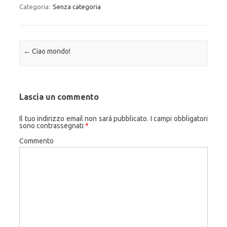
Categoria:
Senza categoria
Navigazione articolo
←
Ciao mondo!
Lascia un commento
Il tuo indirizzo email non sarà pubblicato.
I campi obbligatori
sono contrassegnati
*
Commento