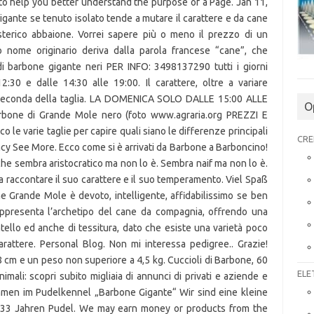
to help you better understand the purpose of a Page. Jan 11,
igante se tenuto isolato tende a mutare il carattere e da cane
isterico abbaione. Vorrei sapere più o meno il prezzo di un
o nome originario deriva dalla parola francese “cane”, che
 di barbone gigante neri PER INFO: 3498137290 tutti i giorni
30 e dalle 14:30 alle 19:00. Il carattere, oltre a variare
a seconda della taglia. LA DOMENICA SOLO DALLE 15:00 ALLE
O
rbone di Grande Mole nero (foto www.agraria.org PREZZI E
e varie taglie per capire quali siano le differenze principali
CRE
ncy See More. Ecco come si è arrivati da Barbone a Barboncino!
che sembra aristocratico ma non lo è. Sembra naif ma non lo è.
 a raccontare il suo carattere e il suo temperamento. Viel Spaß
e Grande Mole è devoto, intelligente, affidabilissimo se ben
appresenta l’archetipo del cane da compagnia, offrendo una
ello ed anche di tessitura, dato che esiste una varietà poco
arattere. Personal Blog. Non mi interessa pedigree.. Grazie!
8 cm e un peso non superiore a 4,5 kg. Cuccioli di Barbone, 60
ELE
nimali: scopri subito migliaia di annunci di privati e aziende e
ommen im Pudelkennel „Barbone Gigante“ Wir sind eine kleine
t 33 Jahren Pudel. We may earn money or products from the