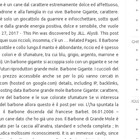
ne è un cane dal carattere estremamente dolce ed affettuoso,
drone e alla famiglia in cui vive. Barbone Gigante, carattere.
 solo un giocattolo da guarnire e infiocchettare, sotto quel
ce dalla grande energia positiva, dolce e sensibile, che vuole
ug 27, 2017 - This Pin was discovered by JILL. Alys8. This post
 quei suoi riccioli, insomma, c’è un … Related Pages. Il Barbone
GHI
ottile e collo lungo.Il manto è abbondante, riccio ed è spesso
 colori e di sfumature, tra cui blu, grigio, argento, marrone e
li). Un barbone gigante si accoppia solo con un gigante e se ne
uturi riproduttori grande mole. Barbone Gigante. I cuccioli del
prezzo accessibile anche se per lo più vanno cercati in
.com (hosted on google.com) details, including IP, backlinks,
 hosting data Barbone grande mole Barbone Gigante: carattere,
tere del barbone e le sue colorate sfumature Se vi interessa
IGU
l barbone allora questo è il post per voi. L\'ha spuntata la
e il Barbone discenda dal francese Barbet. 06.01.2006 –
 cane dato che ho già uno zoo. Il Barbone di Grande Mole è
o per la caccia all'anatra, standard e scheda completa ; In
udica moltissimi riconoscimenti. It is an immense cavity, since