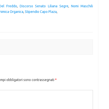
Del Freddo
,
Discorso Senato Liliana Segre
,
Nomi Maschili
himica Organica
,
Stipendio Capo Plaza
,
ampi obbligatori sono contrassegnati
*