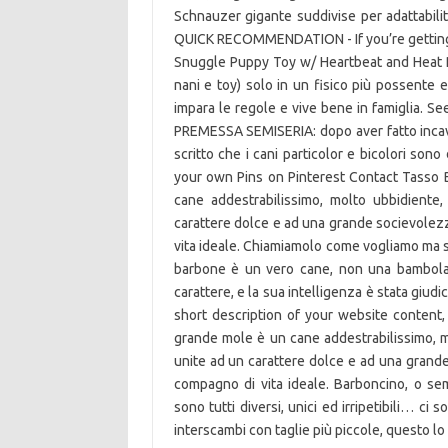
Schnauzer gigante suddivise per adattabilit
QUICK RECOMMENDATION - If you’re getting
Snuggle Puppy Toy w/ Heartbeat and Heat Pa
nani e toy) solo in un fisico più possente 
impara le regole e vive bene in famiglia. 
PREMESSA SEMISERIA: dopo aver fatto incavol
scritto che i cani particolor e bicolori sono
your own Pins on Pinterest Contact Tasso
cane addestrabilissimo, molto ubbidiente, 
carattere dolce e ad una grande socievolezza
vita ideale. Chiamiamolo come vogliamo ma se
barbone è un vero cane, non una bambola o
carattere, e la sua intelligenza è stata giud
short description of your website content,
grande mole è un cane addestrabilissimo, mol
unite ad un carattere dolce e ad una grande 
compagno di vita ideale. Barboncino, o s
sono tutti diversi, unici ed irripetibili… c
interscambi con taglie più piccole, questo l