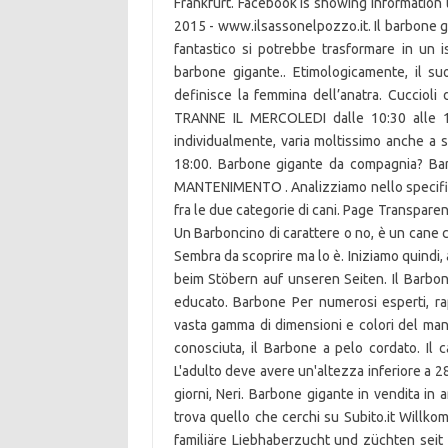
Frankfurt. Facebook is showing information 
2015 - www.ilsassonelpozzo.it. Il barbone g
fantastico si potrebbe trasformare in un 
barbone gigante.. Etimologicamente, il su
definisce la femmina dell’anatra. Cuccioli
TRANNE IL MERCOLEDI dalle 10:30 alle 12:
individualmente, varia moltissimo anche 
18:00. Barbone gigante da compagnia? Ba
MANTENIMENTO . Analizziamo nello specifico l
fra le due categorie di cani. Page Transpare
Un Barboncino di carattere o no, è un cane 
Sembra da scoprire ma lo è. Iniziamo quindi,
beim Stöbern auf unseren Seiten. Il Barbon
educato. Barbone Per numerosi esperti, r
vasta gamma di dimensioni e colori del mant
conosciuta, il Barbone a pelo cordato. Il c
L'adulto deve avere un'altezza inferiore a 2
giorni, Neri. Barbone gigante in vendita in a
trova quello che cerchi su Subito.it Willk
familiäre Liebhaberzucht und züchten sei