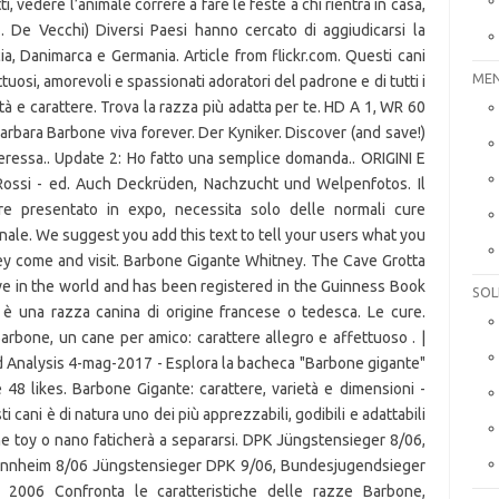
i, vedere l’animale correre a fare le feste a chi rientra in casa,
 De Vecchi) Diversi Paesi hanno cercato di aggiudicarsi la
ia, Danimarca e Germania. Article from flickr.com. Questi cani
MEN
ettuosi, amorevoli e spassionati adoratori del padrone e di tutti i
ità e carattere. Trova la razza più adatta per te. HD A 1, WR 60
ara Barbone viva forever. Der Kyniker. Discover (and save!)
eressa.. Update 2: Ho fatto una semplice domanda.. ORIGINI E
a Rossi - ed. Auch Deckrüden, Nachzucht und Welpenfotos. Il
 presentato in expo, necessita solo delle normali cure
anale. We suggest you add this text to tell your users what you
hey come and visit. Barbone Gigante Whitney. The Cave Grotta
ave in the world and has been registered in the Guinness Book
SOL
 è una razza canina di origine francese o tedesca. Le cure.
Barbone, un cane per amico: carattere allegro e affettuoso . |
d Analysis 4-mag-2017 - Esplora la bacheca "Barbone gigante"
 48 likes. Barbone Gigante: carattere, varietà e dimensioni -
 cani è di natura uno dei più apprezzabili, godibili e adattabili
e toy o nano faticherà a separarsi. DPK Jüngstensieger 8/06,
nnheim 8/06 Jüngstensieger DPK 9/06, Bundesjugendsieger
2006 Confronta le caratteristiche delle razze Barbone,