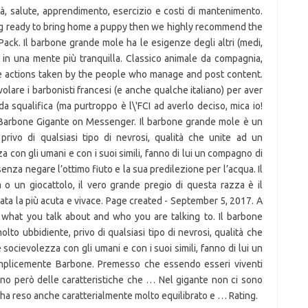
à, salute, apprendimento, esercizio e costi di mantenimento.
 ready to bring home a puppy then we highly recommend the
ck. Il barbone grande mole ha le esigenze degli altri (medi,
e in una mente più tranquilla. Classico animale da compagnia,
See actions taken by the people who manage and post content.
are i barbonisti francesi (e anche qualche italiano) per aver
 da squalifica (ma purtroppo è l\'FCI ad averlo deciso, mica io!
 Barbone Gigante on Messenger. Il barbone grande mole è un
privo di qualsiasi tipo di nevrosi, qualità che unite ad un
 con gli umani e con i suoi simili, fanno di lui un compagno di
nza negare l’ottimo fiuto e la sua predilezione per l’acqua. Il
 un giocattolo, il vero grande pregio di questa razza è il
icata la più acuta e vivace. Page created - September 5, 2017. A
 what you talk about and who you are talking to. Il barbone
to ubbidiente, privo di qualsiasi tipo di nevrosi, qualità che
socievolezza con gli umani e con i suoi simili, fanno di lui un
emplicemente Barbone. Premesso che essendo esseri viventi
i sono però delle caratteristiche che … Nel gigante non ci sono
o ha reso anche caratterialmente molto equilibrato e … Rating.