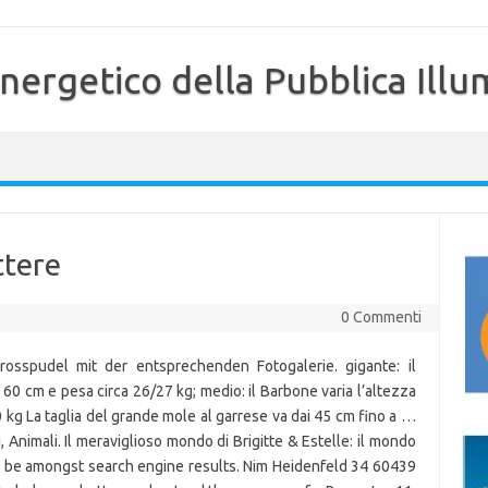
nergetico della Pubblica Illu
ttere
0 Commenti
spudel mit der entsprechenden Fotogalerie. gigante: il
 i 60 cm e pesa circa 26/27 kg; medio: il Barbone varia l’altezza
10 kg La taglia del grande mole al garrese va dai 45 cm fino a …
 Animali. Il meraviglioso mondo di Brigitte & Estelle: il mondo
will be amongst search engine results. Nim Heidenfeld 34 60439