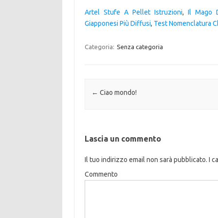
Artel Stufe A Pellet Istruzioni
,
Il Mago 
Giapponesi Più Diffusi
,
Test Nomenclatura C
Categoria:
Senza categoria
Navigazione articolo
←
Ciao mondo!
Lascia un commento
Il tuo indirizzo email non sarà pubblicato.
I c
Commento