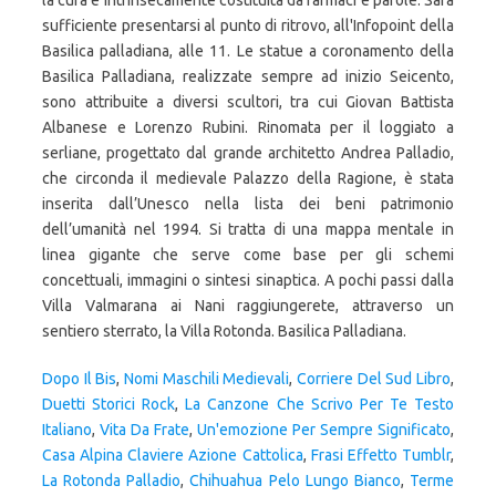
la cura è intrinsecamente costituita da farmaci e parole. Sarà
sufficiente presentarsi al punto di ritrovo, all'Infopoint della
Basilica palladiana, alle 11. Le statue a coronamento della
Basilica Palladiana, realizzate sempre ad inizio Seicento,
sono attribuite a diversi scultori, tra cui Giovan Battista
Albanese e Lorenzo Rubini. Rinomata per il loggiato a
serliane, progettato dal grande architetto Andrea Palladio,
che circonda il medievale Palazzo della Ragione, è stata
inserita dall’Unesco nella lista dei beni patrimonio
dell’umanità nel 1994. Si tratta di una mappa mentale in
linea gigante che serve come base per gli schemi
concettuali, immagini o sintesi sinaptica. A pochi passi dalla
Villa Valmarana ai Nani raggiungerete, attraverso un
sentiero sterrato, la Villa Rotonda. Basilica Palladiana.
Dopo Il Bis
,
Nomi Maschili Medievali
,
Corriere Del Sud Libro
,
Duetti Storici Rock
,
La Canzone Che Scrivo Per Te Testo
Italiano
,
Vita Da Frate
,
Un'emozione Per Sempre Significato
,
Casa Alpina Claviere Azione Cattolica
,
Frasi Effetto Tumblr
,
La Rotonda Palladio
,
Chihuahua Pelo Lungo Bianco
,
Terme