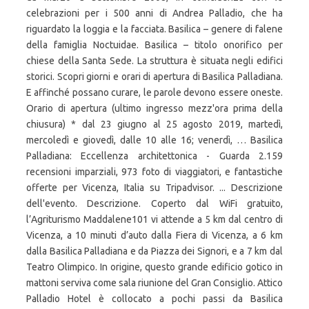
celebrazioni per i 500 anni di Andrea Palladio, che ha
riguardato la loggia e la facciata. Basilica – genere di falene
della famiglia Noctuidae. Basilica – titolo onorifico per
chiese della Santa Sede. La struttura è situata negli edifici
storici. Scopri giorni e orari di apertura di Basilica Palladiana.
E affinché possano curare, le parole devono essere oneste.
Orario di apertura (ultimo ingresso mezz'ora prima della
chiusura) * dal 23 giugno al 25 agosto 2019, martedì,
mercoledì e giovedì, dalle 10 alle 16; venerdì, … Basilica
Palladiana: Eccellenza architettonica - Guarda 2.159
recensioni imparziali, 973 foto di viaggiatori, e fantastiche
offerte per Vicenza, Italia su Tripadvisor. ... Descrizione
dell'evento. Descrizione. Coperto dal WiFi gratuito,
l’Agriturismo Maddalene101 vi attende a 5 km dal centro di
Vicenza, a 10 minuti d’auto dalla Fiera di Vicenza, a 6 km
dalla Basilica Palladiana e da Piazza dei Signori, e a 7 km dal
Teatro Olimpico. In origine, questo grande edificio gotico in
mattoni serviva come sala riunione del Gran Consiglio. Attico
Palladio Hotel è collocato a pochi passi da Basilica