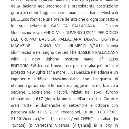
della Ragione aggiungendo alla preesistente costruzione
gotica le celebri logge in marmo bianco a serliane . Mostra di
più ... Esso fornisce una breve definizione di ogni concetto e
le sue relazioni. BASILICA PALLADIANA - Disano
Illuminazione spa ANNO VIII - NUMERO 3/2011 PERIODICO
DEL GRUPPO BASILICA PALLADIANA DISANO LIGHTING
MAGAZINE - ANNO VIII - NUMERO 3/2011 Nuova
illuminazione nel segno dei Led The BASILICA PALLADIANA
with a new lighting system made of LEDs
EDITORIALE/Editorial Nuove luci per un’Italia più bella e
protetta New lights for a more … La Basilica Palladiana è un
imponente edificio rinascimentale, con l'aggiunta di
elementi gotici, come le numerosi logge in marmo bianco a
serliane. Descrizione. I lavori, iniziati nel 1549, furono
ultimati nel 1617 (dopo la morte dell'architetto). Giorni e
orari Tutte le domeniche di settembre e ottobre con
partenza alle 11.15. 2.159 recensioni. 10-00-13.00 17.00-
21.00 Vicenza (/ v ɪ ˈ tʃ ɛ n t s ə / vih-CHENT-sə, Italian: [vi
ˈtʃɛntsa] (); Venetian: Vicensa [viˈtʃeŋsa]) is a city in