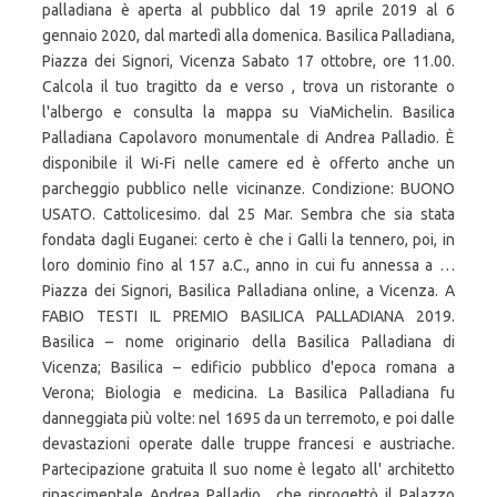
palladiana è aperta al pubblico dal 19 aprile 2019 al 6
gennaio 2020, dal martedì alla domenica. Basilica Palladiana,
Piazza dei Signori, Vicenza Sabato 17 ottobre, ore 11.00.
Calcola il tuo tragitto da e verso , trova un ristorante o
l'albergo e consulta la mappa su ViaMichelin. Basilica
Palladiana Capolavoro monumentale di Andrea Palladio. È
disponibile il Wi-Fi nelle camere ed è offerto anche un
parcheggio pubblico nelle vicinanze. Condizione: BUONO
USATO. Cattolicesimo. dal 25 Mar. Sembra che sia stata
fondata dagli Euganei: certo è che i Galli la tennero, poi, in
loro dominio fino al 157 a.C., anno in cui fu annessa a …
Piazza dei Signori, Basilica Palladiana online, a Vicenza. A
FABIO TESTI IL PREMIO BASILICA PALLADIANA 2019.
Basilica – nome originario della Basilica Palladiana di
Vicenza; Basilica – edificio pubblico d'epoca romana a
Verona; Biologia e medicina. La Basilica Palladiana fu
danneggiata più volte: nel 1695 da un terremoto, e poi dalle
devastazioni operate dalle truppe francesi e austriache.
Partecipazione gratuita Il suo nome è legato all' architetto
rinascimentale Andrea Palladio , che riprogettò il Palazzo