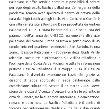
Palladiana e offre servizio stiratura e possibilità di stirare
per agio degli ospiti. Basilica palladiana. L'emergenza della
pandemia sembra aver spostato il centro di gravità della
cura dall'high touch all'high tech. Villa Cornaro o Cornèr è
una villa veneta sita a Piombino Dese progettata da Andrea
Palladio nel 1552.. È stata inserita nel 1996 nella lista dei
patrimoni dell'umanità dell'UNESCO, assieme alle altre ville
palladiane del Veneto.. Storia. Si trova al primo piano di un
condominio nel quartiere residenziale San Bortolo, in una
zona… Basilica Palladiana - - l'opinione della Guida Verde
Michelin Trova tutte le informazioni su Basilica Palladiana - :
l'opinione della Guida Verde Michelin e tutte le informazioni
pratiche Basilica Palladiana. Il 9 maggio 2014 la Basilica
Palladiana è diventata Monumento Nazionale grazie al
disegno di legge approvato in sede deliberante dalla
commissione cultura del Senato il 27 marzo 2014. Breve
storia della città di Vicenza Vicenza è una fra le più antiche
città del Veneto, ma la sua storia anteriore alla dominazione
romana è poco nota. La Basilica Palladiana è il centro di
Vicenza per antonomasia. Basilica – una delle due grandi