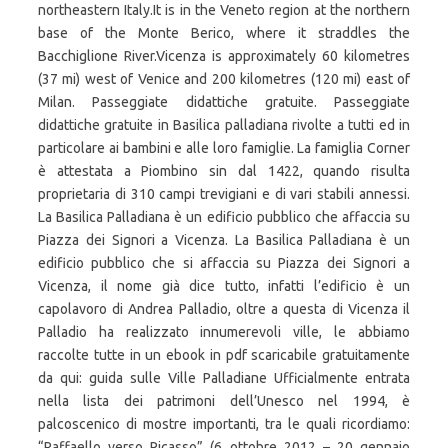
northeastern Italy.It is in the Veneto region at the northern
base of the Monte Berico, where it straddles the
Bacchiglione River.Vicenza is approximately 60 kilometres
(37 mi) west of Venice and 200 kilometres (120 mi) east of
Milan. Passeggiate didattiche gratuite. Passeggiate
didattiche gratuite in Basilica palladiana rivolte a tutti ed in
particolare ai bambini e alle loro famiglie. La famiglia Corner
è attestata a Piombino sin dal 1422, quando risulta
proprietaria di 310 campi trevigiani e di vari stabili annessi.
La Basilica Palladiana è un edificio pubblico che affaccia su
Piazza dei Signori a Vicenza. La Basilica Palladiana è un
edificio pubblico che si affaccia su Piazza dei Signori a
Vicenza, il nome già dice tutto, infatti l’edificio è un
capolavoro di Andrea Palladio, oltre a questa di Vicenza il
Palladio ha realizzato innumerevoli ville, le abbiamo
raccolte tutte in un ebook in pdf scaricabile gratuitamente
da qui: guida sulle Ville Palladiane Ufficialmente entrata
nella lista dei patrimoni dell’Unesco nel 1994, è
palcoscenico di mostre importanti, tra le quali ricordiamo:
“Raffaello verso Picasso” (6 ottobre 2012 – 20 gennaio