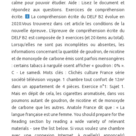
calme pour pouvoir étudier. Aide : Lisez le document et
répondez aux questions. Exercices de compréhension
écrite.
La compréhension écrite du DELF B2 évolue en 2020.Vous trouverez dans cet article les conditions de la nouvelle épreuve.. L’épreuve de compréhension écrite du DELF B2 est composée de 3 exercices (et 20 items au total). Lorsqu’elles ne sont pas incomplètes ou absentes, les informations concernant la quantité de goudron, de nicotine et de monoxyde de carbone émis sont parfois mensongères : certains tabacs à narguilé osent afficher « goudron : 0% ». C - Le samedi. Mots clés : Clichés culture France série société télévision voyage. 1 chambre tout confort de 12m² dans un appartement de 4 pièces. Exercice n°1: Sujet 1. Mais en dépit de cela, les cigarettes aromatisée, dans vos poumons autant de goudron, de nicotine et de monoxyde de carbone que les autres. Anatole France dit que : « La langue française est une femme. You should prepare for the Reading section by reading a wide variety of relevant materials - see the list below. Si vous voulez une chambre avec une connexion Internet, à quelle(s) annonce(s) répondez-vous? (CECRL) DELF A1. Lisez la suite. Ils déclinent leurs « tabacs bonbons » en tabacs narguilé, tabacs à rouler, à pipe ou en cigarillos, tout aussi nocifs pour la santé. Leur dernière trouvaille : des cigarettes aromatisées comme des confiseries ! Compréhension écrite pour le DELF A1 16 février 2015 dans Je prépare le DELF/DALF par Sophie Le DELF est un diplôme de langue française du ministère de l’éducation nationale, de l’enseignement supérieur et … Life in France; Online Exercises; Events; Articles; DELF B2 Comprehension Ecrite: Practice Exercise 9. La compréhension écrite est la seconde épreuve collective de l’examen du DELF A1 après la compréhension orale.Cette partie dure environ 30 minutes.Composée de 4 ou 5 exercices, vous lisez les documents puis vous répondez aux questions. Nature de l'épreuve: le candidat doit répondre à des questionnaires de compréhension portant sur quatre ou cinq documents écrits relatifs à des situations de la vie quotidienne. Vous voulez vous préparer à l'examen de langue française? Blague à reconstituer - Parent pour la vie A1/A2. Bonjour de France vous propose divers documents d’actualité (authentiques et didactiques) sur divers formats écrits et oraux, de nombreux exercices pour vous aider à améliorer votre compréhension du français, des outils d'auto-évaluation sont aussi à votre disposition. Mais en dépit de cela, les cigarettes aromatisée relarguent dans vos poumons autant de goudron, de nicotine et de monoxyde de carbone que les autres. Promenade européenne à travers les villes d'Europe. Compréhension écrite A1 : " Je peux comprendre des noms familiers, des mots ainsi que des phrases très simples, par exemple dans des annonces, des affiches ou des catalogues. " En effet, tant qu’on ne l’allume pas, le tabac ne contient pas de goudron ! Bonjour de France vous propose divers documents d’actualité (authentiques et didactiques) sur divers formats écrits et oraux, de nombreux exercices pour vous aider à améliorer votre compréhension du français, des outils d'auto-évaluation sont aussi à votre disposition. It covers areas relating to reading and understand the signification of signs on notice boards in french. Rallumez votre écran ! Découvrez ce nouveau numéro de Bonjour de France et projetez-vous en 2020 ! Abonnez-vous à notre newsletter ici →, Vous aimez “Bonjour de France” ? Vous lisez puis vous répondez aux questions de 5 documents en choisissant la bonne réponse (QCM). • Activités de compréhension écrite de Bonjour de France. Depuis, la présence d’édulcorants dans le filtre est interdite. LIRE LA SUITE DELF A1 : la compréhension écrite. Aide : Partie 2: Cochez la bonne réponse. Lecture interactive. Professeur de FLE à l'école Azurlingua et responsable du cours de préparation au DELF, C'est la meilleur manière de rester en contact avec vous ! Nous vous avons trouvé un article sur le phénomène du moment : « Emily in Paris », lequel article s’est immédiatement transformé en magnifique compréhension écrite qui convient parfaitement aux B1 et B2. Les failles juridiques frappent aussi l’étiquetage. Aide : Lisez avec attention la consigne. Candidates are required to e xpress and defend a personal viewpoint on a general topic (essay, letter, article etc). Le site de Didier Accord : les pays et les articles 1. Ce référentiel (description des compétences à acquérir) pourra vous aider, je l’espère, à vous fixer des objectifs de travail pour préparer la compréhension écrite du DALF C1. Ces restrictions ne s’appliquent qu’aux cigarettes ? Quant aux teneurs en arôme de vanille, elles sont limitées à 0.05% de la masse totale du tabac. Chocolat, caramel, rose, vanille…Quelle perversité de faire passer le tabac pour des bonbons ! Objectif : comprendre le déroulement logique et … Other French exercises on the same topic : Several tests | All our lessons and exercises » a vu le jour il y a 3 ans et, 233 publications Lire la suite 19 septembre 2019 Conversation / Public : adolescents / Public : adultes Abonnez-vous à notre newsletter ici →, Vous aimez “Bonjour de France” ? Aide : Lisez le courriel suivant et répondez aux questions. DELF B2 Comprehension Ecrite: Practice Exercise 9. Bonjour de France offers various news documents (authentic and didactic) in written and recorded formats, a number of exercises to help improve your understanding of French, and tools for self-assessment. Feel free to test your knowledge! Comprehension FLE exercises. (CECRL) DELF A1. The written and oral comprehension exercises are accompanied by either sound documents or illustrations. J'organise une petite fête chez moi samedi pour son départ. Anatole France dit que : « La langue française est une femme. Le point du FLE - Exercices de compréhension écrite et orale; CAVILAM - Exercices de compréhension par niveaux ; Bonjour de France - Exercices de compréhension par niveaux; Jeux et quiz. Si vous êtes allergique aux animaux, quelle(s) chambre(s) choisissez-vous? Cet exemple est adapté au TEF pour les études en France, pour l’immigration au Canada et pour l’accès au Québec (TEFAQ).ATTENTION ! C’est une mauvaise nouvelle : le nombre de fumeurs a grimpé de deux points entre 2005 et 2010, atteignant ainsi 29% des 15-75 ans. Fumer du tabac contenant des arômes est : Selon l’étiquetage des paquets de tabac : Cette activité va vous permettre de pratiquer l'épreuve de production écrite si vous souhaitez présenter le DELF niveau A1. Exemple n°1; Sur le livret, vous lisez : Quand pouvez-vous voir un avocat sans rendez-vous ? Bonjour à tou.te.s, « Cap sur le FLE ! Compréhension écrite A2 ... Bonjour de France vous propose 4 sujets pour vous familiariser aux épreuves et pour vous aider à réussir cet examen, à vous de jouer ! La loi est respectée mais ce qu’elle affiche est mensonger. Pourquoi la personne a écrit cette carte? Chalet duplex 4 Pièces mezzanine 6/8 personnes. Sorties Raquettes : Minimum 3 sorties organisées chaque semaine accompagnées par des professionnels de la montagne (avec participation). Compréhension écrite B1 : " Je peux comprendre des textes rédigés essentiellement dans une langue courante ou relative à mon travail. C’est une mauvaise nouvelle : le nombre de fumeurs a grimpé de deux points entre 2005 et 2010, atteignant ainsi 29% des 15-75 ans. Le cabinet vétérinaire n'est pas ouvert le samedi après-midi? N'hésitez pas à tester vos nouveaux savoirs ! Balcon ou terrasse. Aide : Partie 1: Lisez le texte suivant et répondez aux questions soit en cochant la bonne réponse soit en écrivant la réponse. écrite Grammaire Orthographe Vocabulaire Prononciation Chansons A1 A1/A2 A2 B1 B2. Les professeurs de Bonjour de France vous propose des activités pour vous familiariser aux épreuves DELF A1, à vous de jouer ! Alerté par la popularitéde ces nouveaux produits, notamment auprès des jeunes, le ministère de la Santé a pris des mesures en 2009. Profitant du relâchement dans la lutte anti-tabac, l’industrie de la nicotine crée de nouveaux pièges pour harponner une clientèle toujours plus jeune. DELF B1 : Compréhension écrite Préparation DELF. Nature de l'épreuve: le candidat doit répondre à des questionnaires de compréhension portant sur quatre ou cinq documents écrits relatifs à des situations de la vie quotidienne. Depuis, la présence d’édulcorants dans le filtre est interdite. Vous ne voulez pas dépenser plus de 250 euros par personne pour votre séjour de trois jours. Here is a test for you. Pour chaque session, retrouvez les exercices longs (audio de 5 minutes environ et 13 questions) et courts (audio de 1 minute 30 à 2 minutes et 7 questions) proposés par France Éducation international dans les conditions d'examen. Comment vas-tu? A - En matinée. Entraînez-vous aux épreuves de compréhension orale du DELF B2 avec France Éducation international (le nouveau nom du CIEP) et RFI Savoirs ! Pour réussir l'examen DELF il faut se préparer, Bonjour de France vous propose un examen d'entraînement ! 2017 - Venez apprendre le français en ligne gratuitement avec Bonjour de France . • Activités de compréhension écrite pour le niveau A. Sélection proposée par le pôle Universitaire et Technologique de Vichy • AulaFácil - Frances Lectures de textes de français. Comme l’ajout de sucres dans le tabac, ces parfums adoucissent le goût de la fumée. “The Best Of” - le titre de notre nouveau numéro de “Bonjour de France” a de quoi intriguer. Allo monde - Jeu de géographie; Quia; TV5 Monde - Quiz; Français facile; Bonjour de France; Hangman Tips. Mots clés : Clichés culture France série société télévision voyage. Vous allez sur deux sites de voyages organiser votre séjour. “The Best Of” - le titre de notre nouveau numéro de “Bonjour de France” a de quoi intriguer. L'anniversaire a lieu à quel moment de l'année? bulats.ro. Découvrez nos publications et articles sur notre page Facebook →, Vous souhaitez prendre contact avec “Bonjour de France” ? La loi est respectée, mais elle souffre de failles dans lesquelles se sont engo