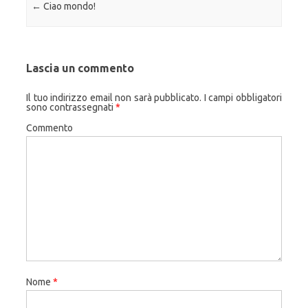
Navigazione articolo
←
Ciao mondo!
Lascia un commento
Il tuo indirizzo email non sarà pubblicato.
I campi obbligatori
sono contrassegnati
*
Commento
Nome
*