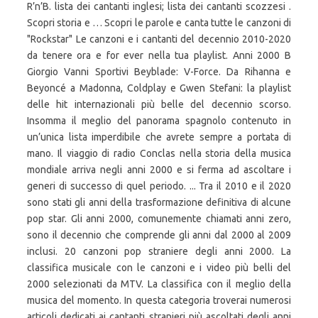
R’n’B. lista dei cantanti inglesi; lista dei cantanti scozzesi .
Scopri storia e … Scopri le parole e canta tutte le canzoni di
"Rockstar" Le canzoni e i cantanti del decennio 2010-2020
da tenere ora e for ever nella tua playlist. Anni 2000 B
Giorgio Vanni Sportivi Beyblade: V-Force. Da Rihanna e
Beyoncé a Madonna, Coldplay e Gwen Stefani: la playlist
delle hit internazionali più belle del decennio scorso.
Insomma il meglio del panorama spagnolo contenuto in
un’unica lista imperdibile che avrete sempre a portata di
mano. Il viaggio di radio Conclas nella storia della musica
mondiale arriva negli anni 2000 e si ferma ad ascoltare i
generi di successo di quel periodo. ... Tra il 2010 e il 2020
sono stati gli anni della trasformazione definitiva di alcune
pop star. Gli anni 2000, comunemente chiamati anni zero,
sono il decennio che comprende gli anni dal 2000 al 2009
inclusi. 20 canzoni pop straniere degli anni 2000. La
classifica musicale con le canzoni e i video più belli del
2000 selezionati da MTV. La classifica con il meglio della
musica del momento. In questa categoria troverai numerosi
articoli dedicati ai cantanti stranieri più ascoltati degli anni