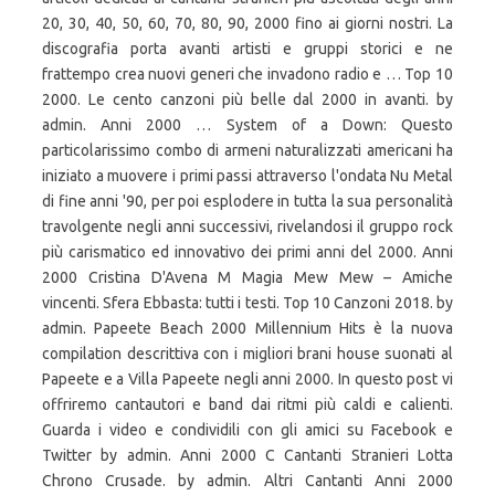
20, 30, 40, 50, 60, 70, 80, 90, 2000 fino ai giorni nostri. La
discografia porta avanti artisti e gruppi storici e ne
frattempo crea nuovi generi che invadono radio e … Top 10
2000. Le cento canzoni più belle dal 2000 in avanti. by
admin. Anni 2000 … System of a Down: Questo
particolarissimo combo di armeni naturalizzati americani ha
iniziato a muovere i primi passi attraverso l'ondata Nu Metal
di fine anni '90, per poi esplodere in tutta la sua personalità
travolgente negli anni successivi, rivelandosi il gruppo rock
più carismatico ed innovativo dei primi anni del 2000. Anni
2000 Cristina D'Avena M Magia Mew Mew – Amiche
vincenti. Sfera Ebbasta: tutti i testi. Top 10 Canzoni 2018. by
admin. Papeete Beach 2000 Millennium Hits è la nuova
compilation descrittiva con i migliori brani house suonati al
Papeete e a Villa Papeete negli anni 2000. In questo post vi
offriremo cantautori e band dai ritmi più caldi e calienti.
Guarda i video e condividili con gli amici su Facebook e
Twitter by admin. Anni 2000 C Cantanti Stranieri Lotta
Chrono Crusade. by admin. Altri Cantanti Anni 2000