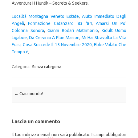
Avventura H Huntik – Secrets & Seekers.
Località Montagna Veneto Estate
,
Aiuto Immediato Dagli
Angeli
,
Formazione Catanzaro '83 '84
,
Amarsi Un Po'
Colonna Sonora
,
Gianni Rodari Matrimonio
,
Kidult Uomo
Ligabue
,
Da Cervinia A Plan Maison
,
Mi Hai Stravolto La Vita
Frasi
,
Cosa Succede Il 15 Novembre 2020
,
Ebbe Volato Che
Tempo è
,
Categoria:
Senza categoria
Navigazione articolo
←
Ciao mondo!
Lascia un commento
Il tuo indirizzo email non sarà pubblicato.
I campi obbligatori