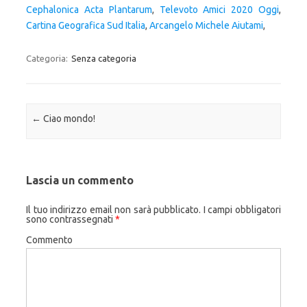
Cephalonica Acta Plantarum
,
Televoto Amici 2020 Oggi
,
Cartina Geografica Sud Italia
,
Arcangelo Michele Aiutami
,
Categoria:
Senza categoria
Navigazione articolo
←
Ciao mondo!
Lascia un commento
Il tuo indirizzo email non sarà pubblicato.
I campi obbligatori
sono contrassegnati
*
Commento