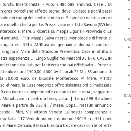
GHI
IGU