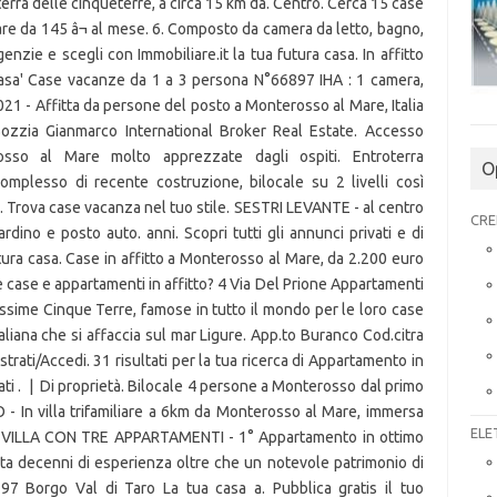
O
CRE
ELE