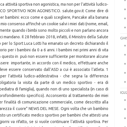
GHI
IGU