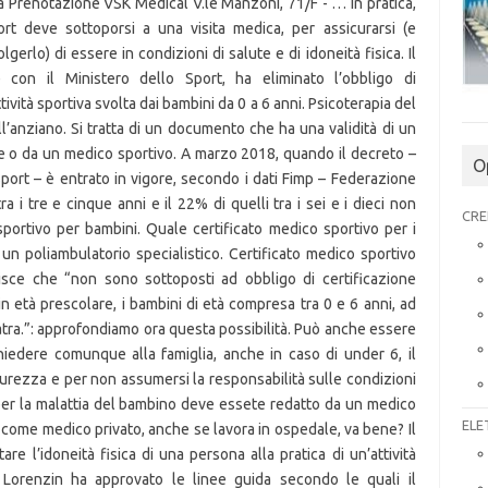
O
CRE
ELE