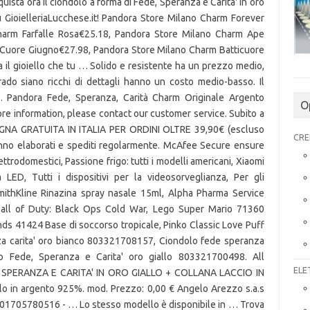
O
CRE
ELE