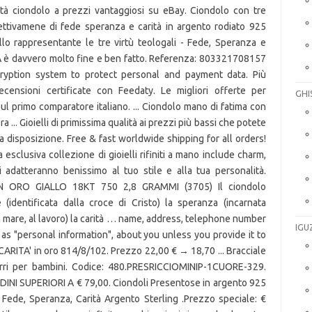
GHI
IGU