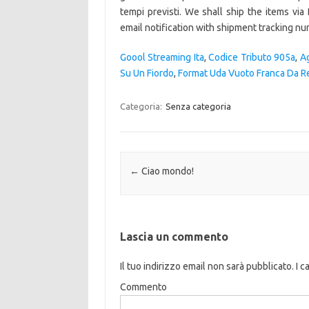
Goool Streaming Ita
,
Codice Tributo 905a
,
A
Su Un Fiordo
,
Format Uda Vuoto Franca Da R
Categoria:
Senza categoria
Navigazione articolo
←
Ciao mondo!
Lascia un commento
Il tuo indirizzo email non sarà pubblicato.
I c
Commento