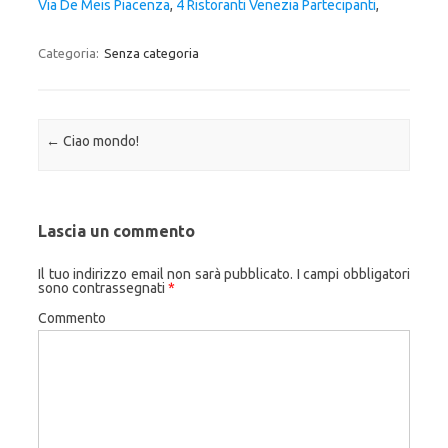
Via De Meis Piacenza
,
4 Ristoranti Venezia Partecipanti
,
Categoria:
Senza categoria
Navigazione articolo
←
Ciao mondo!
Lascia un commento
Il tuo indirizzo email non sarà pubblicato.
I campi obbligatori
sono contrassegnati
*
Commento