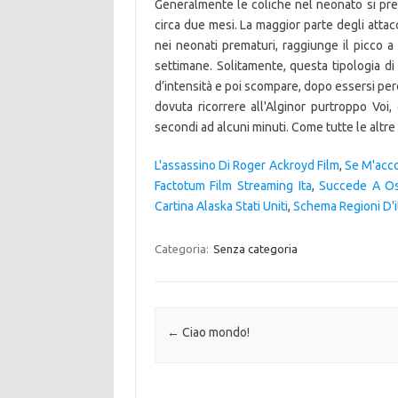
Generalmente le coliche nel neonato si pre
circa due mesi. La maggior parte degli attacc
nei neonati prematuri, raggiunge il picco a 
settimane. Solitamente, questa tipologia di
d’intensità e poi scompare, dopo essersi però
dovuta ricorrere all'Alginor purtroppo Vo
secondi ad alcuni minuti. Come tutte le altre
L'assassino Di Roger Ackroyd Film
,
Se M'acco
Factotum Film Streaming Ita
,
Succede A Os
Cartina Alaska Stati Uniti
,
Schema Regioni D'it
Categoria:
Senza categoria
Navigazione articolo
←
Ciao mondo!