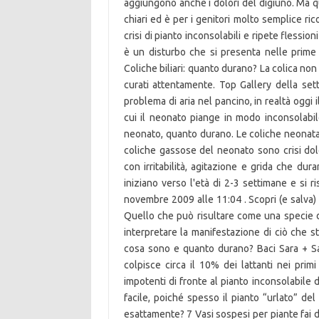
aggiungono anche i dolori del digiuno. Ma q
chiari ed è per i genitori molto semplice ri
crisi di pianto inconsolabili e ripete fless
è un disturbo che si presenta nelle prime 
Coliche biliari: quanto durano? La colica no
curati attentamente. Top Gallery della set
problema di aria nel pancino, in realtà oggi 
cui il neonato piange in modo inconsolabile
neonato, quanto durano. Le coliche neonatal
coliche gassose del neonato sono crisi dol
con irritabilità, agitazione e grida che du
iniziano verso l'età di 2-3 settimane e si 
novembre 2009 alle 11:04 . Scopri (e salva) 
Quello che può risultare come una specie di
interpretare la manifestazione di ciò che 
cosa sono e quanto durano? Baci Sara + S
colpisce circa il 10% dei lattanti nei prim
impotenti di fronte al pianto inconsolabile 
facile, poiché spesso il pianto “urlato” del
esattamente? 7 Vasi sospesi per piante fai da