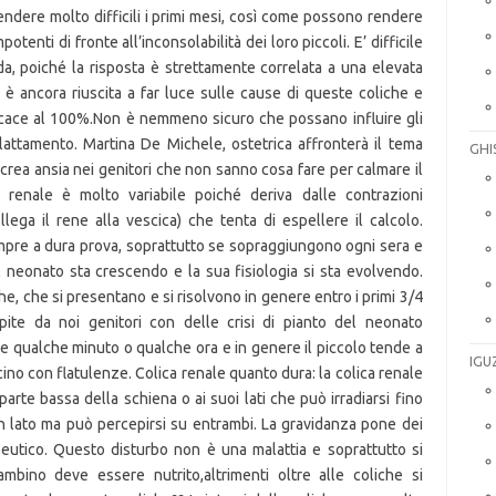
dere molto difficili i primi mesi, così come possono rendere
mpotenti di fronte all’inconsolabilità dei loro piccoli. E’ difficile
, poiché la risposta è strettamente correlata a una elevata
on è ancora riuscita a far luce sulle cause di queste coliche e
icace al 100%.Non è nemmeno sicuro che possano influire gli
attamento. Martina De Michele, ostetrica affronterà il tema
GHI
 crea ansia nei genitori che non sanno cosa fare per calmare il
 renale è molto variabile poiché deriva dalle contrazioni
llega il rene alla vescica) che tenta di espellere il calcolo.
pre a dura prova, soprattutto se sopraggiungono ogni sera e
 neonato sta crescendo e la sua fisiologia si sta evolvendo.
e, che si presentano e si risolvono in genere entro i primi 3/4
ite da noi genitori con delle crisi di pianto del neonato
 qualche minuto o qualche ora e in genere il piccolo tende a
IGU
ncino con flatulenze. Colica renale quanto dura: la colica renale
arte bassa della schiena o ai suoi lati che può irradiarsi fino
u un lato ma può percepirsi su entrambi. La gravidanza pone dei
rapeutico. Questo disturbo non è una malattia e soprattutto si
mbino deve essere nutrito,altrimenti oltre alle coliche si