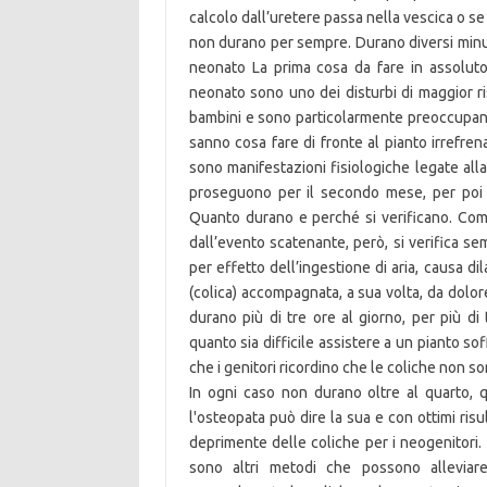
calcolo dall’uretere passa nella vescica o se
non durano per sempre. Durano diversi minut
neonato La prima cosa da fare in assoluto
neonato sono uno dei disturbi di maggior ri
bambini e sono particolarmente preoccupanti
sanno cosa fare di fronte al pianto irrefre
sono manifestazioni fisiologiche legate all
proseguono per il secondo mese, per poi r
Quanto durano e perché si verificano. Come
dall’evento scatenante, però, si verifica s
per effetto dell’ingestione di aria, causa di
(colica) accompagnata, a sua volta, da dolore
durano più di tre ore al giorno, per più di
quanto sia difficile assistere a un pianto s
che i genitori ricordino che le coliche non s
In ogni caso non durano oltre al quarto, q
l'osteopata può dire la sua e con ottimi risu
deprimente delle coliche per i neogenitori
sono altri metodi che possono alleviar