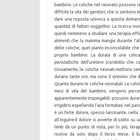
bambino. Le coliche nel neonato possono ren
difficile la vita dei genitori, che si sentono i
dare una risposta univoca a questa domanda
quantità di fattori soggettivi. La ricerca n
quindi nemmeno a studiare una terapia eff
alimenti che la mamma mangia durante l'all
delle coliche, quel pianto inconsolabile che
proprio bambino. La durata di una colica
peristaltiche dell’uretere (condotto che co
Ovviamente, le coliche neonati mettono sem
durano tante ore, ma sono il sintomo che il
Quanto durano le coliche neonatali. Le colich
mesi di vita del bambino, vengono percep
apparentemente inspiegabili: possono durare
irrigidirsi espellendo l’aria formatasi nel pa
è un forte dolore, spesso lancinante, nella p
all’inguine.Il dolore si avverte di solito s
limiti da un punto di vista, per lo più, te
risolve da solo dopo il terzo mese. il ba