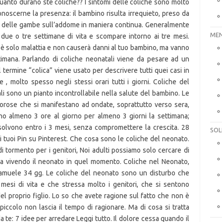
uanto durano ste coliche?? I sintomi delle coliche sono molto
conoscerne la presenza: il bambino risulta irrequieto, preso da
ioni delle gambe sull’addome in maniera continua. Generalmente
MEN
due o tre settimane di vita e scompare intorno ai tre mesi.
n è solo malattia e non causerà danni al tuo bambino, ma vanno
timana. Parlando di coliche neonatali viene da pesare ad un
il termine “colica” viene usato per descrivere tutti quei casi in
 , molto spesso negli stessi orari tutti i giorni. Coliche del
i sono un pianto incontrollabile nella salute del bambino. Le
orose che si manifestano ad ondate, soprattutto verso sera,
rano almeno 3 ore al giorno per almeno 3 giorni la settimana;
risolvono entro i 3 mesi, senza compromettere la crescita. 28
SOL
i tuoi Pin su Pinterest. Che cosa sono le coliche del neonato.
 tormento per i genitori, Noi adulti possiamo solo cercare di
sta vivendo il neonato in quel momento. Coliche nel Neonato,
amuele 34 gg. Le coliche del neonato sono un disturbo che
i mesi di vita e che stressa molto i genitori, che si sentono
del proprio figlio. Lo so che avete ragione sul fatto che non è
 piccolo non lascia il tempo di ragionare. Ma di cosa si tratta
 te: 7 idee per arredare Leggi tutto. Il dolore cessa quando il