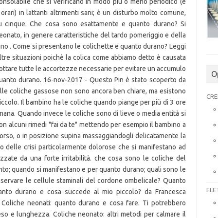
onsolabile che si verificano in modo più o meno periodico (e
orari) in lattanti altrimenti sani; è un disturbo molto comune,
u cinque. Che cosa sono esattamente e quanto durano? Si
 neonato, in genere caratteristiche del tardo pomeriggio e della
ano . Come si presentano le colichette e quanto durano? Leggi
tre situazioni poichè la colica come abbiamo detto è causata
dottare tutte le accortezze necessarie per evitare un accumulo
O
 Quanto durano. 16-nov-2017 - Questo Pin è stato scoperto da
elle coliche gassose non sono ancora ben chiare, ma esistono
CRE
ccolo. Il bambino ha le coliche quando piange per più di 3 ore
timana. Quando invece le coliche sono di lieve o media entità si
con alcuni rimedi "fai da te" mettendo per esempio il bambino a
orso, o in posizione supina massaggiandogli delicatamente la
o delle crisi particolarmente dolorose che si manifestano ad
izzate da una forte irritabilità. che cosa sono le coliche del
ento; quando si manifestano e per quanto durano; quali sono le
nservare le cellule staminali del cordone ombelicale? Quanto
ELE
anto durano e cosa succede al mio piccolo? da Francesca
 Coliche neonati: quanto durano e cosa fare. Ti potrebbero
so e lunghezza. Coliche neonato: altri metodi per calmare il