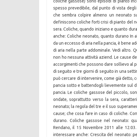
coliche gassose) sono episodi di pianto inc
spesso prevedibile, dal punto di vista degli 
che sembra colpire almeno un neonato s
definiscono coliche forti crisi di pianto del
sera. Coliche, quando iniziano e quanto dur
anche: Coliche neonato, quanto durano In al
da un eccesso di aria nella pancia, è bene a
di aria nella parte addominale. Vedi altro.
non ho nessuna attività aziend. Le cause d
accorgimenti che possono dare sollievo al pi
di seguito e tre giorni di seguito in una set
può cercare di intervenire, come già detto, 
pancia sotto e battendogli lievemente sul d
pancia. Le coliche gassose del piccolo, son
ondate, soprattutto verso la sera, caratter
neonato; la regola del tre e il suo superam
cause; che cosa fare in caso di coliche. Co
durano. Coliche gassose nel neonato: qu
Rendano, il 15 Novembre 2011 alle 12:03.
interessare anche: Crescita del neonato: pe