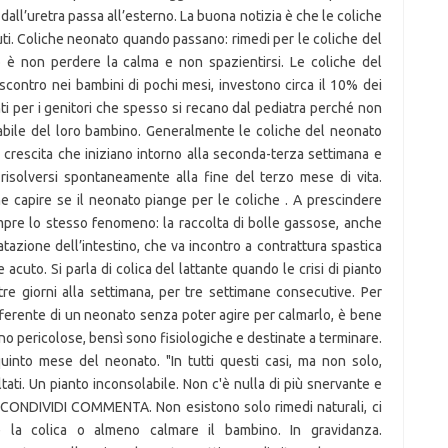
 dall’uretra passa all’esterno. La buona notizia è che le coliche
i. Coliche neonato quando passano: rimedi per le coliche del
 è non perdere la calma e non spazientirsi. Le coliche del
scontro nei bambini di pochi mesi, investono circa il 10% dei
 per i genitori che spesso si recano dal pediatra perché non
nabile del loro bambino. Generalmente le coliche del neonato
a crescita che iniziano intorno alla seconda-terza settimana e
isolversi spontaneamente alla fine del terzo mese di vita.
 capire se il neonato piange per le coliche . A prescindere
empre lo stesso fenomeno: la raccolta di bolle gassose, anche
latazione dell’intestino, che va incontro a contrattura spastica
 acuto. Si parla di colica del lattante quando le crisi di pianto
 tre giorni alla settimana, per tre settimane consecutive. Per
offerente di un neonato senza poter agire per calmarlo, è bene
ono pericolose, bensì sono fisiologiche e destinate a terminare.
uinto mese del neonato. "In tutti questi casi, ma non solo,
ltati. Un pianto inconsolabile. Non c'è nulla di più snervante e
. CONDIVIDI COMMENTA. Non esistono solo rimedi naturali, ci
e la colica o almeno calmare il bambino. In gravidanza.