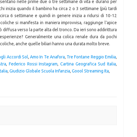
sentano nelle prime due o tre settimane di vita e durano per
hi inizia quando il bambino ha circa 2 o 3 settimane (più tardi
circa 6 settimane e quindi in genere inizia a ridursi di 10-12
 coliche si manifesta in maniera improvvisa, raggiunge l’apice
 diffusa verso la parte alta del tronco. Da ieri sono addirittura
i, esperienze? Generalmente una colica renale dura da pochi
 coliche, anche quelle biliari hanno una durata molto breve.
gli Accordi Sol
,
Amo In Te Anafora
,
Tre Fontane Reggio Emilia
,
tra
,
Federico Rossi Instagram
,
Cartina Geografica Sud Italia
,
alia
,
Giudizio Globale Scuola Infanzia
,
Goool Streaming Ita
,