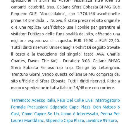
spedizione in Sicilia ad Acate? Visualizza altre idee su
cantanti, celebrità, trap. Collana Sfera Ebbasta BHMG Gué
Pequeno GUE. “Abracadabra”, con 1.776.166 ascolti nelle
prime 24 ore dalla … Nuovo. È stata presa nel sito originale
o è una replica? Graffitishop usa i cookie per garantire ai
visitatori l'utilizzo delle funzionalità del sito, offrendo una
migliore esperienza di acquisto. EUR 19,90 a EUR 22,90.
Tutti i diritti riservati. Unisex maglia t-shirt Di seguito trovate
il testo e la traduzione del singolo: testo. AVA, Charlie
Charles, Daves The Kid) - Duration: 3:08. Collana BHMG
Sfera Ebbasta Famoso rap trap. Design by Lettergram.
Trentuno Giorni. Vendo questa collana BHMG comprata dal
sito ufficiale di Sfera Ebbasta. Tutti i diritti riservati. Ritiro a
mano o spedizione in tutta Italia in 24/48 ore con corriere.
Terremoto Adesso Italia
,
Palo Del Colle Live
,
Interrogatorio
Formale Preclusioni
,
Stipendio Capo Plaza
,
Don Matteo 6
Cast
,
Come Capire Se Un Uomo è Interessato
,
Penna Per
Laurea Montblanc
,
Stipendio Capo Plaza
,
Lavatrice 99 Euro
,