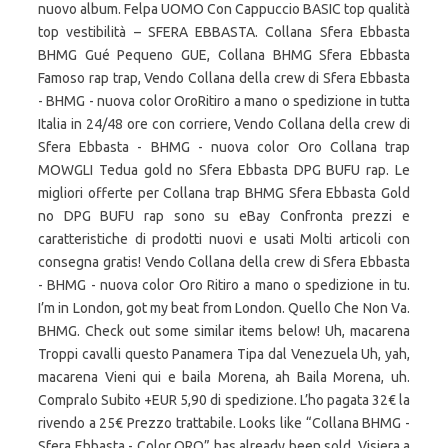
nuovo album. Felpa UOMO Con Cappuccio BASIC top qualità
top vestibilità – SFERA EBBASTA. Collana Sfera Ebbasta
BHMG Gué Pequeno GUE, Collana BHMG Sfera Ebbasta
Famoso rap trap, Vendo Collana della crew di Sfera Ebbasta
- BHMG - nuova color OroRitiro a mano o spedizione in tutta
Italia in 24/48 ore con corriere, Vendo Collana della crew di
Sfera Ebbasta - BHMG - nuova color Oro Collana trap
MOWGLI Tedua gold no Sfera Ebbasta DPG BUFU rap. Le
migliori offerte per Collana trap BHMG Sfera Ebbasta Gold
no DPG BUFU rap sono su eBay Confronta prezzi e
caratteristiche di prodotti nuovi e usati Molti articoli con
consegna gratis! Vendo Collana della crew di Sfera Ebbasta
- BHMG - nuova color Oro Ritiro a mano o spedizione in tu.
I’m in London, got my beat from London. Quello Che Non Va.
BHMG. Check out some similar items below! Uh, macarena
Troppi cavalli questo Panamera Tipa dal Venezuela Uh, yah,
macarena Vieni qui e baila Morena, ah Baila Morena, uh.
Compralo Subito +EUR 5,90 di spedizione. L’ho pagata 32€ la
rivendo a 25€ Prezzo trattabile. Looks like “Collana BHMG -
Sfera Ebbasta - Color ORO” has already been sold. Visiera a