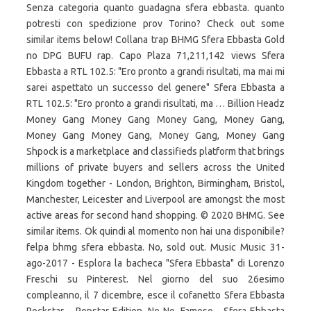
Senza categoria quanto guadagna sfera ebbasta. quanto
potresti con spedizione prov Torino? Check out some
similar items below! Collana trap BHMG Sfera Ebbasta Gold
no DPG BUFU rap. Capo Plaza 71,211,142 views Sfera
Ebbasta a RTL 102.5: "Ero pronto a grandi risultati, ma mai mi
sarei aspettato un successo del genere" Sfera Ebbasta a
RTL 102.5: "Ero pronto a grandi risultati, ma … Billion Headz
Money Gang Money Gang Money Gang, Money Gang,
Money Gang Money Gang, Money Gang, Money Gang
Shpock is a marketplace and classifieds platform that brings
millions of private buyers and sellers across the United
Kingdom together - London, Brighton, Birmingham, Bristol,
Manchester, Leicester and Liverpool are amongst the most
active areas for second hand shopping. © 2020 BHMG. See
similar items. Ok quindi al momento non hai una disponibile?
felpa bhmg sfera ebbasta. No, sold out. Music Music 31-
ago-2017 - Esplora la bacheca "Sfera Ebbasta" di Lorenzo
Freschi su Pinterest. Nel giorno del suo 26esimo
compleanno, il 7 dicembre, esce il cofanetto Sfera Ebbasta