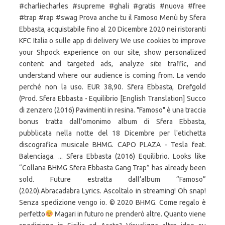
#charliecharles #supreme #ghali #gratis #nuova #free
#trap #rap #swag Prova anche tu il Famoso Menù by Sfera
Ebbasta, acquistabile fino al 20 Dicembre 2020 nei ristoranti
KFC Italia o sulle app di delivery We use cookies to improve
your Shpock experience on our site, show personalized
content and targeted ads, analyze site traffic, and
understand where our audience is coming from. La vendo
perché non la uso. EUR 38,90. Sfera Ebbasta, Drefgold
(Prod. Sfera Ebbasta - Equilibrio [English Translation] Succo
di zenzero (2016) Pavimenti in resina. "Famoso" è una traccia
bonus tratta dall'omonimo album di Sfera Ebbasta,
pubblicata nella notte del 18 Dicembre per l'etichetta
discografica musicale BHMG. CAPO PLAZA - Tesla feat.
Balenciaga. ... Sfera Ebbasta (2016) Equilibrio. Looks like
“Collana BHMG Sfera Ebbasta Gang Trap” has already been
sold. Future estratta dall’album “Famoso”
(2020).Abracadabra Lyrics. Ascoltalo in streaming! Oh snap!
Senza spedizione vengo io. © 2020 BHMG. Come regalo è
perfetto
Magari in futuro ne prenderò altre. Quanto viene