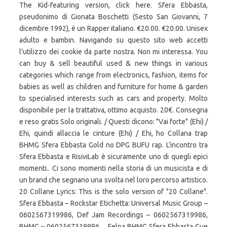
The Kid-featuring version, click here. Sfera Ebbasta,
pseudonimo di Gionata Boschetti (Sesto San Giovanni, 7
dicembre 1992), è un Rapper italiano. €20.00. €20.00. Unisex
adulto e bambin. Navigando su questo sito web accetti
l'utilizzo dei cookie da parte nostra. Non mi interessa. You
can buy & sell beautiful used & new things in various
categories which range from electronics, fashion, items for
babies as well as children and furniture for home & garden
to specialised interests such as cars and property. Molto
disponibile per la trattativa, ottimo acquisto. 20€. Consegna
e reso gratis Solo originali. / Questi dicono: "Vai forte" (Ehi) /
Ehi, quindi allaccia le cinture (Ehi) / Ehi, ho Collana trap
BHMG Sfera Ebbasta Gold no DPG BUFU rap. L’incontro tra
Sfera Ebbasta e RisiviLab è sicuramente uno di quegli epici
momenti.. Ci sono momenti nella storia di un musicista e di
un brand che segnano una svolta nel loro percorso artistico.
20 Collane Lyrics: This is the solo version of "20 Collane".
Sfera Ebbasta ‎– Rockstar Etichetta: Universal Music Group ‎–
0602567319986, Def Jam Recordings ‎– 0602567319986,
BHMG ‎– 0602567319986 ... Felpa BHMG Sfera Ebbasta Gue