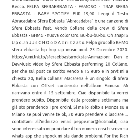
Becco. FELPA SFERAEBBASTA - FAMOSO - TRAP SFERA
EBBASTA - BABY SPOTIFY. EUR 19,90. Leggi il Testo
Abracadabra Sfera Ebbasta.“Abracadabra” è una canzone di
Sfera Ebbasta feat. Vendo Collana della crew di Sfera
Ebbasta - BHMG - nuova color Oro. Bu-bu-bu-bu. Oh snap! S
U p o J n J J s C H O o D A 2 r i z z a t o. Felpa girocollo BHMG
sfera ebbasta hip hop rap music mod. 23 Dicembre 2020.
https://umi.lnk.to/sferaebbastarockstarAnimazioni: Dan e
DavMusic video by Sfera Ebbasta performing 20 Collane.
per che sul post ce scritto vendo a 15 euro e in prvt mi a
chiesto 20, Bella collana! Macarena è un singolo di Sfera
Ebbasta con Offset contenuto nell’album Famoso. Mi
riarrivano entro il 15 settembre, Ciao disponibile la vorrei
prendere subito, Disponibile dalla prossima settimana ma
già sto prendendo i pre ordini, Si ma io abito a Monza su a
Milano se puoi venire te ok, 30 euro prendere o lasciare ...
contattami all'indirizzo email peppe.mor@hotmail.it, ciao
sono interessato mi puoi dare il tuo numero cosi ti scrivo su
whats app che shpock mi sta dando problemi. For the Rich