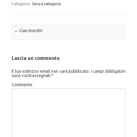
Categoria:
Senza categoria
Navigazione articolo
←
Ciao mondo!
Lascia un commento
Il tuo indirizzo email non sarà pubblicato.
I campi obbligatori
sono contrassegnati
*
Commento