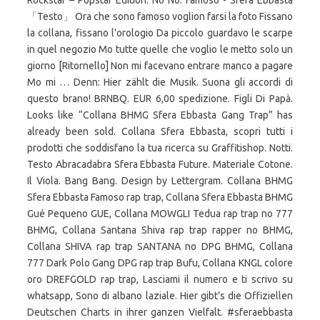
Rockstar – Popstar Edition. No No. Famoso - Sfera Ebbasta
「Testo」 Ora che sono famoso voglion farsi la foto Fissano
la collana, fissano l'orologio Da piccolo guardavo le scarpe
in quel negozio Mo tutte quelle che voglio le metto solo un
giorno [Ritornello] Non mi facevano entrare manco a pagare
Mo mi … Denn: Hier zählt die Musik. Suona gli accordi di
questo brano! BRNBQ. EUR 6,00 spedizione. Figli Di Papà.
Looks like “Collana BHMG Sfera Ebbasta Gang Trap” has
already been sold. Collana Sfera Ebbasta, scopri tutti i
prodotti che soddisfano la tua ricerca su Graffitishop. Notti.
Testo Abracadabra Sfera Ebbasta Future. Materiale Cotone.
Il Viola. Bang Bang. Design by Lettergram. Collana BHMG
Sfera Ebbasta Famoso rap trap, Collana Sfera Ebbasta BHMG
Gué Pequeno GUE, Collana MOWGLI Tedua rap trap no 777
BHMG, Collana Santana Shiva rap trap rapper no BHMG,
Collana SHIVA rap trap SANTANA no DPG BHMG, Collana
777 Dark Polo Gang DPG rap trap Bufu, Collana KNGL colore
oro DREFGOLD rap trap, Lasciami il numero e ti scrivo su
whatsapp, Sono di albano laziale. Hier gibt’s die Offiziellen
Deutschen Charts in ihrer ganzen Vielfalt. #sferaebbasta