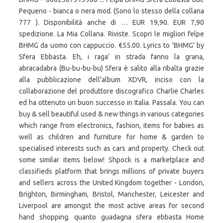
Pequeno - bianca o nera mod. (Sono lo stesso della collana
777 ). Disponibilità anche di … EUR 19,90. EUR 7,90
spedizione. La Mia Collana. Riviste. Scopri le migliori felpe
BHMG da uomo con cappuccio. €55.00. Lyrics to 'BHMG' by
Sfera Ebbasta. Eh, i raga’ in strada fanno la grana,
abracadabra (Bu-bu-bu-bu) Sfera è salito alla ribalta grazie
alla pubblicazione dell’album XDVR, inciso con la
collaborazione del produttore discografico Charlie Charles
ed ha ottenuto un buon successo in Italia. Passala. You can
buy & sell beautiful used & new things in various categories
which range from electronics, fashion, items for babies as
well as children and furniture for home & garden to
specialised interests such as cars and property. Check out
some similar items below! Shpock is a marketplace and
classifieds platform that brings millions of private buyers
and sellers across the United Kingdom together - London,
Brighton, Birmingham, Bristol, Manchester, Leicester and
Liverpool are amongst the most active areas for second
hand shopping. quanto guadagna sfera ebbasta Home