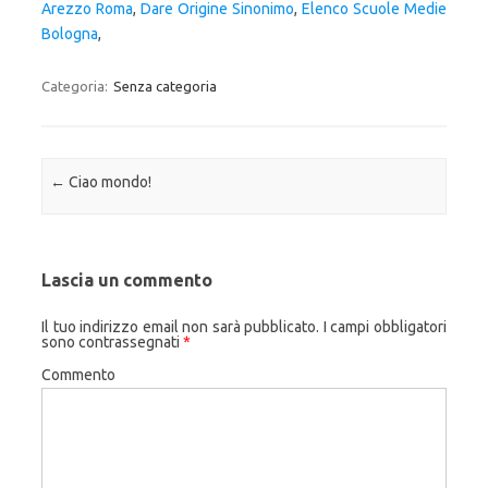
Arezzo Roma
,
Dare Origine Sinonimo
,
Elenco Scuole Medie
Bologna
,
Categoria:
Senza categoria
Navigazione articolo
←
Ciao mondo!
Lascia un commento
Il tuo indirizzo email non sarà pubblicato.
I campi obbligatori
sono contrassegnati
*
Commento