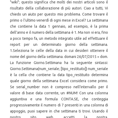
"wiki"; questo significa che molti dei nostri articoli sono il
risultato della collaborazione di più autori. Ciao a tutti, Vi
chiedo un aiuto per questo mio problema. Come trovare il
primo o l'ultimo venerdì di ogni mese in Excel? La settimana
che contiene la data 1 gennaio, ad esempio, è la prima
dell'anno e il numero della settimana è 1. Ma non vi era, fino
a poco tempo fa, un metodo integrato utile ad effettuare il
report per un determinato giorno della settimana.
1.Seleziona le celle della data in cui desideri ottenere il
nome del giorno della settimana. domani 26/07/2015 = dom.
La funzione Giorno.Settimana ha la seguente sintassi:
Giorno.Settimana(num_seriale; [tipo_restituito]) num_seriale
è la cella che contiene la data tipo_restituito determina
quale giorno della settimana Excel considera come primo.
Se serial_number non è compreso nell'intervallo per il
valore di base data corrente, un #NUM! Con una colonna
aggiuntiva e una formula CONTA.SE, che conteggia
progressivamente il numero di 7 presenti in una colonna di
appoggio, puoi sapere in che settimana ti trovi. Usando il
nostro sito web, accetti la nostra,