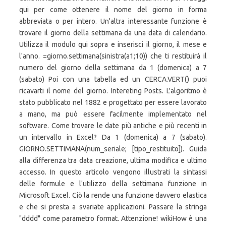
qui per come ottenere il nome del giorno in forma
abbreviata o per intero. Un'altra interessante funzione è
trovare il giorno della settimana da una data di calendario.
Utilizza il modulo qui sopra e inserisci il giorno, il mese e
l'anno. =giorno.settimana(sinistra(a1;10)) che ti restituirà il
numero del giorno della settimana da 1 (domenica) a 7
(sabato) Poi con una tabella ed un CERCA.VERT() puoi
ricavarti il nome del giorno. Intereting Posts. L'algoritmo è
stato pubblicato nel 1882 e progettato per essere lavorato
a mano, ma può essere facilmente implementato nel
software. Come trovare le date più antiche e più recenti in
un intervallo in Excel? Da 1 (domenica) a 7 (sabato).
GIORNO.SETTIMANA(num_seriale; [tipo_restituito]). Guida
alla differenza tra data creazione, ultima modifica e ultimo
accesso. In questo articolo vengono illustrati la sintassi
delle formule e l'utilizzo della settimana funzione in
Microsoft Excel. Ciò la rende una funzione davvero elastica
e che si presta a svariate applicazioni. Passare la stringa
"dddd" come parametro format. Attenzione! wikiHow è una