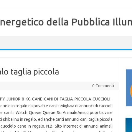
nergetico della Pubblica Illu
alo taglia piccola
0 Commenti
UPPY JUNIOR 8 KG CANE CANI DI TAGLIA PICCOLA CUCCIOLI .
one e in regalo da privati e canili. Migliaia di annunci di cuccioli
ati e canili. Watch Queue Queue Su AnimaleAmico puoi trovare
 shiba inu in regalo, ed anche tanti annunci cani taglia piccola
 cucciolo cane in regalo. N.B. Sito internet di annunci animali