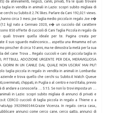
S) da allevamenti, negozi, canili, privati, fra le quali trovare
 taglia in vendita in animali in Lazio: scopri subito migliaia di
he cerchi su Subito.it 2.7K likes. Parlare da Cani 192,021 views.
a,hanno circa 3 mesi. joe taglia medio piccola in regalo Joe e�
a (12 kg) nato a Gennaio 2020, e� un cucciolo dal carattere
no 850 offerte di cuccioli di Cani Taglia Piccola in regalo da
a le quali trovare quella ideale per te. Pagina creata per
date il suo sguardo malinconico.... aspetta una #mamma ed un
simo pinscher di circa 10 anni, ma ne dimostra la metà per la sua
ia del cane Trova ... Regalo cuccioli e cani di piccola taglia in
CIO, PITTBULL ADOZIONE URGENTE PER DEA, MERAVIGLIOSA
A GIORNI IN UN CANILE DAL QUALE NON USCIRA’ MAI PIU’!
o taglia piccola in regalo in vendita in animali in Lombardia:
i e aziende e trova quello che cerchi su Subito.it Watch Queue
,sverminati, chippati, in Puglia o al centro e nord Italia, previo
lità di andare a conoscerla … 5:15. Se non lo trovi imposta un …
animali in Lazio: scopri subito migliaia di annunci di privati e
o.it CERCO cuccioli di taglia piccola in regalo a Thiene o a
hatsApp 3920960544.Grazie Vicenza. In regalo. cerca casa.,
 pubblicare annunci come cerco cane, cerco gatto, annunci di