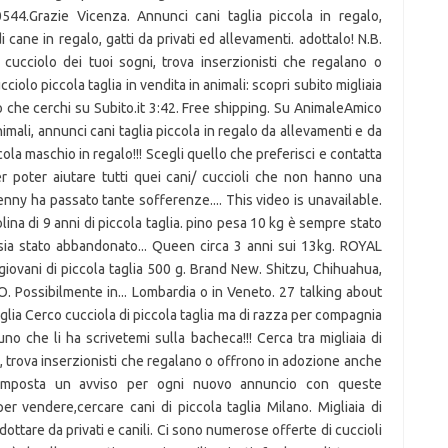
44.Grazie Vicenza. Annunci cani taglia piccola in regalo,
 cane in regalo, gatti da privati ed allevamenti. adottalo! N.B.
l cucciolo dei tuoi sogni, trova inserzionisti che regalano o
ciolo piccola taglia in vendita in animali: scopri subito migliaia
lo che cerchi su Subito.it 3:42. Free shipping. Su AnimaleAmico
mali, annunci cani taglia piccola in regalo da allevamenti e da
ccola maschio in regalo!!! Scegli quello che preferisci e contatta
er poter aiutare tutti quei cani/ cuccioli che non hanno una
Penny ha passato tante sofferenze.... This video is unavailable.
lina di 9 anni di piccola taglia. pino pesa 10 kg è sempre stato
ia stato abbandonato... Queen circa 3 anni sui 13kg. ROYAL
iovani di piccola taglia 500 g. Brand New. Shitzu, Chihuahua,
O. Possibilmente in... Lombardia o in Veneto. 27 talking about
taglia Cerco cucciola di piccola taglia ma di razza per compagnia
o che li ha scrivetemi sulla bacheca!!! Cerca tra migliaia di
i, trova inserzionisti che regalano o offrono in adozione anche
i imposta un avviso per ogni nuovo annuncio con queste
er vendere,cercare cani di piccola taglia Milano. Migliaia di
adottare da privati e canili. Ci sono numerose offerte di cuccioli