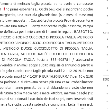
femmina di meticcio taglia piccola. se ne avete o conoscete
!!
no prima esperienza... Occhi belli così si incontrano poche
margherita, una cucciola giovanissima (6-7 mesi al massimo)
 lo trovi imposta … Cuccioli taglia piccola Prov di Lecce. lui è
trovare una nuova... Fonzy meticcetto taglia bassotto, zampa
e definitiva per il mio cane di 14 anni. In regalo . BASSOTTO,
GHI
, METICCIO CHIODINO CUCCIOLO DI PICCOLA TAGLIA, METICCIO
ETICCIO PANDINO CUCCIOLO DI PICCOLA TAGLIA, METICCIO
A, METICCIO DUCKE CUCCIOLOTTO DI PICCOLA TAGLIA,
OLA TAGLIA, METICCIO RAGÙ’ CUCCIOLOTTO DI PICCOLA
I PICCOLA TAGLIA, luciana 3884608781 / alessandro
vendita in animali: scopri subito migliaia di annunci di privati e
t Regalo cuccioli cane taglia piccola, nati il 21-12-2019. Se non
a piccola, nati il 21-12-2019. EUR 16,90 EUR 0,17 per 10 g (EUR
IGU
na padrona e si ritrovano senza più una casa! Probabilmente
 proprietari hanno pensato bene di abbandonare visto che non
i di futura taglia media nati a meta' ottobre, mamma beagle (12
nunci selezionati il cucciolo dei tuoi sogni, trova inserzionisti
lla tua città. questa splendida cagnolina... Lella 4 anni jack