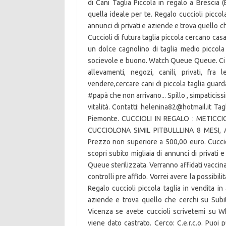
di Cani Taglia Piccola in regalo a Brescia (B
quella ideale per te. Regalo cuccioli piccola
annunci di privati e aziende e trova quello c
Cuccioli di futura taglia piccola cercano cas
un dolce cagnolino di taglia medio piccol
socievole e buono. Watch Queue Queue. Ci so
allevamenti, negozi, canili, privati, fr
vendere,cercare cani di piccola taglia guar
#papà che non arrivano... Spillo , simpaticis
vitalità. Contatti: helenina82@hotmail.it Tagl
Piemonte. CUCCIOLI IN REGALO : METIC
CUCCIOLONA SIMIL PITBULLLINA 8 MESI, 
Prezzo non superiore a 500,00 euro. Cucciol
scopri subito migliaia di annunci di privat
Queue sterilizzata. Verranno affidati vaccinati
controlli pre affido. Vorrei avere la possibi
Regalo cuccioli piccola taglia in vendita in 
aziende e trova quello che cerchi su Subit
Vicenza se avete cuccioli scrivetemi su W
viene dato castrato. Cerco: C.e.r.c.o. Puoi