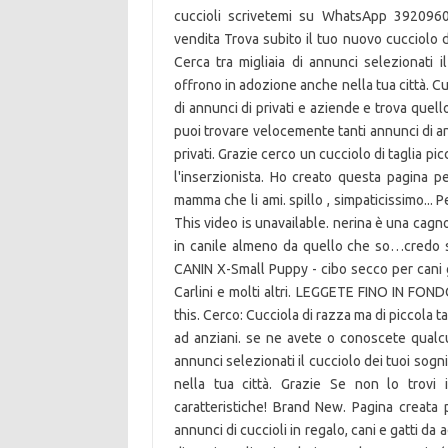
cuccioli scrivetemi su WhatsApp 39209605
vendita Trova subito il tuo nuovo cucciolo di
Cerca tra migliaia di annunci selezionati i
offrono in adozione anche nella tua città. Cuc
di annunci di privati e aziende e trova quel
puoi trovare velocemente tanti annunci di ani
privati. Grazie cerco un cucciolo di taglia pi
l'inserzionista. Ho creato questa pagina p
mamma che li ami. spillo , simpaticissimo... 
This video is unavailable. nerina è una cagno
in canile almeno da quello che so…credo s
CANIN X-Small Puppy - cibo secco per cani g
Carlini e molti altri. LEGGETE FINO IN FOND
this. Cerco: Cucciola di razza ma di piccola 
ad anziani. se ne avete o conoscete qualcun
annunci selezionati il cucciolo dei tuoi sogn
nella tua città. Grazie Se non lo trov
caratteristiche! Brand New. Pagina creata p
annunci di cuccioli in regalo, cani e gatti da 