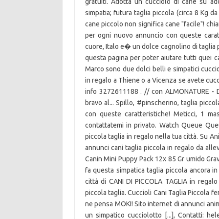
gratuiti. Adotta un cucciolo di cane su ad
simpatia; futura taglia piccola (circa 8 Kg d
cane piccolo non significa cane "facile"! chia
per ogni nuovo annuncio con queste cara
cuore, Italo e� un dolce cagnolino di taglia p
questa pagina per poter aiutare tutti quei 
Marco sono due dolci belli e simpatici cucciolo
in regalo a Thiene o a Vicenza se avete cu
info 3272611188 . // con ALMONATURE - Du
bravo al... Spillo, #pinscherino, taglia pic
con queste caratteristiche! Meticci, 1 ma
contattatemi in privato. Watch Queue Que
piccola taglia in regalo nella tua città. Su 
annunci cani taglia piccola in regalo da alle
Canin Mini Puppy Pack 12x 85 Gr umido Gravy c
fa questa simpatica taglia piccola ancora in
città di CANI DI PICCOLA TAGLIA in regalo e
piccola taglia. Cuccioli Cani Taglia Piccol
ne pensa MOKI! Sito internet di annunci anima
un simpatico cucciolotto [...], Contatti: he