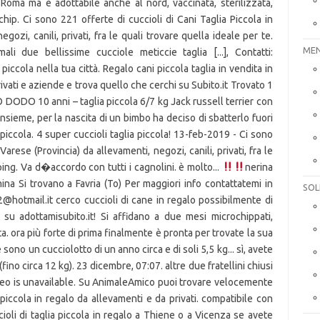
i Roma ma è adottabile anche al nord, vaccinata, sterilizzata,
ip. Ci sono 221 offerte di cuccioli di Cani Taglia Piccola in
gozi, canili, privati, fra le quali trovare quella ideale per te.
MEN
li due bellissime cucciole meticcie taglia [...], Contatti:
iccola nella tua città. Regalo cani piccola taglia in vendita in
privati e aziende e trova quello che cerchi su Subito.it Trovato 1
DODO 10 anni – taglia piccola 6/7 kg Jack russell terrier con
insieme, per la nascita di un bimbo ha deciso di sbatterlo fuori
 piccola. 4 super cuccioli taglia piccola! 13-feb-2019 - Ci sono
Varese (Provincia) da allevamenti, negozi, canili, privati, fra le
ping. Va d�accordo con tutti i cagnolini. è molto...
nerina
na Si trovano a Favria (To) Per maggiori info contattatemi in
SOL
na82@hotmail.it cerco cuccioli di cane in regalo possibilmente di
 su adottamisubito.it! Si affidano a due mesi microchippati,
ta. ora più forte di prima finalmente è pronta per trovate la sua
 sono un cucciolotto di un anno circa e di soli 5,5 kg... sì, avete
(fino circa 12 kg). 23 dicembre, 07:07. altre due fratellini chiusi
ideo is unavailable. Su AnimaleAmico puoi trovare velocemente
 piccola in regalo da allevamenti e da privati. compatibile con
li di taglia piccola in regalo a Thiene o a Vicenza se avete