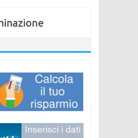
minazione