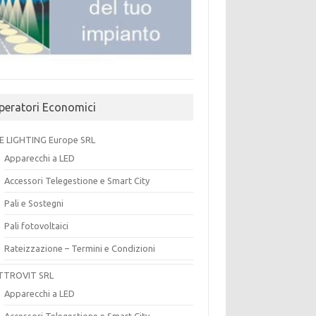
peratori Economici
E LIGHTING Europe SRL
Apparecchi a LED
Accessori Telegestione e Smart City
Pali e Sostegni
Pali fotovoltaici
Rateizzazione – Termini e Condizioni
TTROVIT SRL
Apparecchi a LED
Accessori Telegestione e Smart City