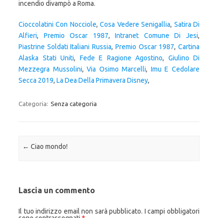
Cioccolatini Con Nocciole
,
Cosa Vedere Senigallia
,
Satira Di
Alfieri
,
Premio Oscar 1987
,
Intranet Comune Di Jesi
,
Piastrine Soldati Italiani Russia
,
Premio Oscar 1987
,
Cartina
Alaska Stati Uniti
,
Fede E Ragione Agostino
,
Giulino Di
Mezzegra Mussolini
,
Via Osimo Marcelli
,
Imu E Cedolare
Secca 2019
,
La Dea Della Primavera Disney
,
Categoria:
Senza categoria
Navigazione articolo
←
Ciao mondo!
Lascia un commento
Il tuo indirizzo email non sarà pubblicato.
I campi obbligatori
sono contrassegnati
*