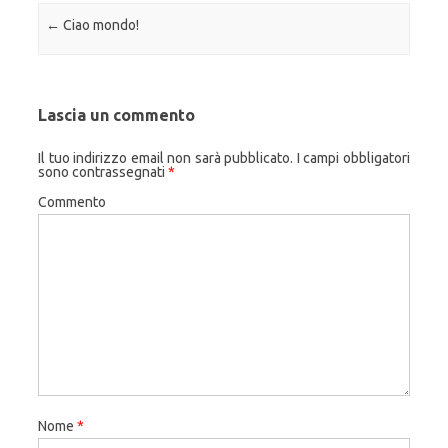
Navigazione articolo
←
Ciao mondo!
Lascia un commento
Il tuo indirizzo email non sarà pubblicato.
I campi obbligatori
sono contrassegnati
*
Commento
Nome
*